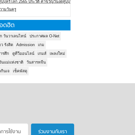
ูบบุหรี่โลก 2565 ประวัติ คำขวัญวันงดสูบบุหรี่โลก
ความวันครู
อดฮิต
ก วันวาเลนไทน์
ประกาศผล O-Net
ยว รังสิต
Admission
เกม
ารศึก
ดูทีวีออนไลน์
เกมส์
เพลงใหม่
วันแม่แห่งชาติ
วันสารทจีน
กินเจ
เช็คพัสดุ
าการใช้งาน
ร่วมงานกับเรา