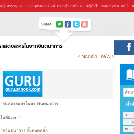
มรู้
สารานุกรม
สารานุกรมออนไลน์
ความรู้รอบตัว
ความรู้ทั่วไป
พจนานุกรม
เกมส์
เพ
Share
ารแสดงละครในจากจินตนาการ
<
ก่อนหน้า
|
ถัดไป
>
คำศ
การแสดงละครในจากจินตนาการ
A
ที่นี่เลย!!
L
W
จินตนาการ ทั้งหมดคลิ๊ก