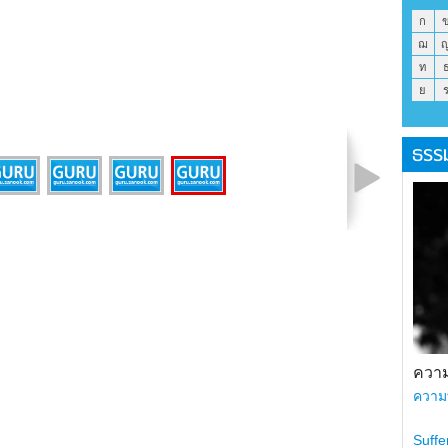
ก
ฌ
ท
ย
ธรร
รูปที่ 3 จาก 5
ความ
ความ
Suffe