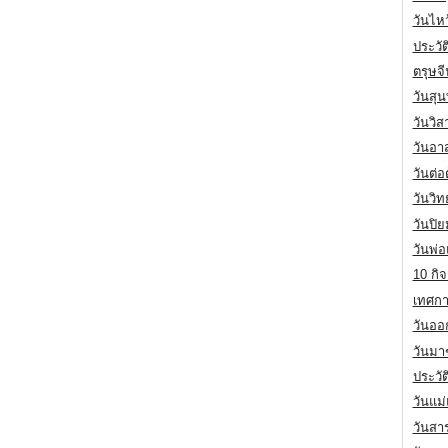
วันไห
ประวัต
ตรุษจ
วันสุน
วันวิ
วันอา
วันต่
วันวิ
วันปิ
วันพ่
10 กิจ
เทศกา
วันออก
วันมา
ประวั
วันแม
วันสา