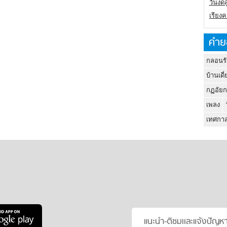
วันงดส
เรียง
คำย
กลอนรั
บ้านเดี่
กฏอัยก
เพลง
เทศกาล
แนะนำ-ติชมเเละแจ้งปัญห