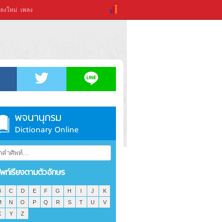
ลงใหม่
เพลง
พจนานุกรม
Dictionary Online
ัพท์เรียงตามตัวอักษร
B
C
D
E
F
G
H
I
J
K
M
N
O
P
Q
R
S
T
U
V
X
Y
Z