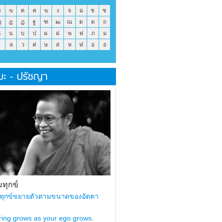
ข
ฃ
ค
ฅ
ฆ
ง
จ
ฉ
ช
ซ
ญ
ฎ
ฏ
ฐ
ฑ
ฒ
ณ
ด
ต
ถ
ธ
น
บ
ป
ผ
ฝ
พ
ฟ
ภ
ม
ร
ล
ว
ศ
ษ
ส
ห
ฬ
อ
ฮ
มะ - ปรัชญา
ทุกข์
ทุกข์ขยายตัวตามขนาดของอัตตา
ring grows as your ego grows.