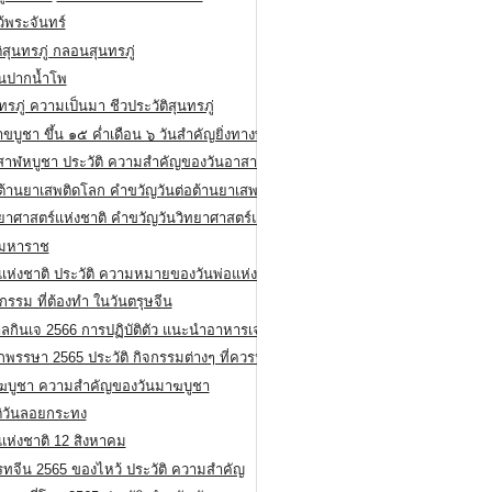
ว้พระจันทร์
ิสุนทรภู่ กลอนสุนทรภู่
ีนปากน้ำโพ
ทรภู่ ความเป็นมา ชีวประวัติสุนทรภู่
สาขบูชา ขึ้น ๑๕ ค่ำเดือน ๖ วันสำคัญยิ่งทางพระพุทธศาสนา
สาฬหบูชา ประวัติ ความสําคัญของวันอาสาฬหบูชา
อต้านยาเสพติดโลก คำขวัญวันต่อต้านยาเสพติดสากล
ทยาศาสตร์แห่งชาติ คำขวัญวันวิทยาศาสตร์แห่งชาติ
ยมหาราช
อแห่งชาติ ประวัติ ความหมายของวันพ่อแห่งชาติ
กรรม ที่ต้องทำ ในวันตรุษจีน
ลกินเจ 2566 การปฏิบัติตัว แนะนำอาหารเจ
พรรษา 2565 ประวัติ กิจกรรมต่างๆ ที่ควรปฏิบัติ
ฆบูชา ความสำคัญของวันมาฆบูชา
ติวันลอยกระทง
่แห่งชาติ 12 สิงหาคม
รทจีน 2565 ของไหว้ ประวัติ ความสำคัญ