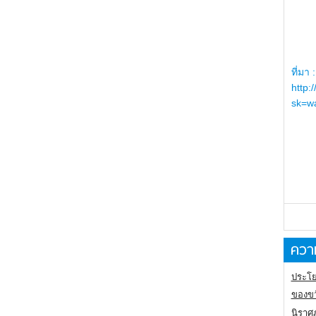
ที่มา :
http:
sk=wa
ความ
ประโย
ของขว
นิราศ