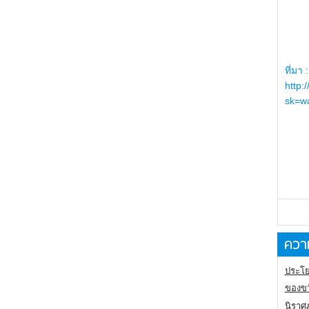
ที่มา :
http:
sk=wa
ความ
ประโย
ของขว
นิราศ