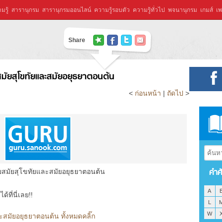
มรู้
สารานุกรม
สารานุกรมออนไลน์
ความรู้รอบตัว
ความรู้ทั่วไป
พจนานุกรม
เกมส์
เพ
Share
ยสมัยสุโขทัยและสมัยอยุธยาตอนต้น
<
ก่อนหน้า
|
ถัดไป
>
คำศ
้วยสมัยสุโขทัยและสมัยอยุธยาตอนต้น
A
ที่นี่เลย!!
L
W
ละสมัยอยุธยาตอนต้น ทั้งหมดคลิ๊ก