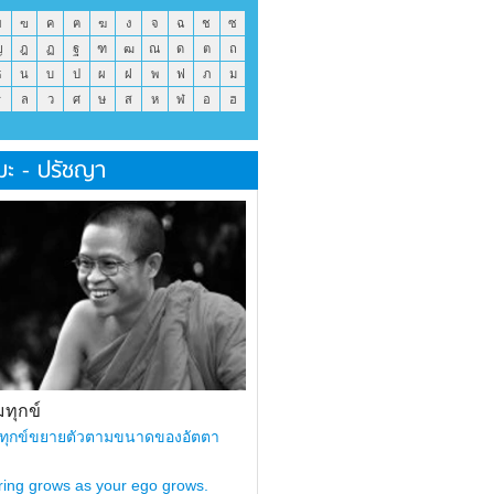
ข
ฃ
ค
ฅ
ฆ
ง
จ
ฉ
ช
ซ
ญ
ฎ
ฏ
ฐ
ฑ
ฒ
ณ
ด
ต
ถ
ธ
น
บ
ป
ผ
ฝ
พ
ฟ
ภ
ม
ร
ล
ว
ศ
ษ
ส
ห
ฬ
อ
ฮ
มะ - ปรัชญา
ทุกข์
ทุกข์ขยายตัวตามขนาดของอัตตา
ring grows as your ego grows.