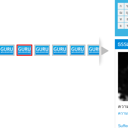
ก
ฌ
ท
ย
ธรร
รูปที่ 4 จาก 9
ความ
ความ
Suffe