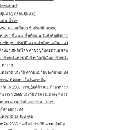
ว้พระจันทร์
ิสุนทรภู่ กลอนสุนทรภู่
ีนปากน้ำโพ
ทรภู่ ความเป็นมา ชีวประวัติสุนทรภู่
สาขบูชา ขึ้น ๑๕ ค่ำเดือน ๖ วันสำคัญยิ่งทางพระพุทธศาสนา
สาฬหบูชา ประวัติ ความสําคัญของวันอาสาฬหบูชา
อต้านยาเสพติดโลก คำขวัญวันต่อต้านยาเสพติดสากล
ทยาศาสตร์แห่งชาติ คำขวัญวันวิทยาศาสตร์แห่งชาติ
ยมหาราช
อแห่งชาติ ประวัติ ความหมายของวันพ่อแห่งชาติ
กรรม ที่ต้องทำ ในวันตรุษจีน
ลกินเจ 2566 การปฏิบัติตัว แนะนำอาหารเจ
พรรษา 2565 ประวัติ กิจกรรมต่างๆ ที่ควรปฏิบัติ
ฆบูชา ความสำคัญของวันมาฆบูชา
ติวันลอยกระทง
่แห่งชาติ 12 สิงหาคม
รทจีน 2565 ของไหว้ ประวัติ ความสำคัญ