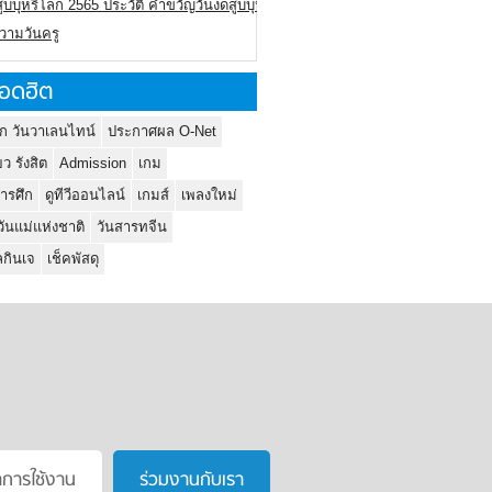
ูบบุหรี่โลก 2565 ประวัติ คำขวัญวันงดสูบบุหรี่โลก
ความวันครู
อดฮิต
ก วันวาเลนไทน์
ประกาศผล O-Net
ยว รังสิต
Admission
เกม
ารศึก
ดูทีวีออนไลน์
เกมส์
เพลงใหม่
วันแม่แห่งชาติ
วันสารทจีน
กินเจ
เช็คพัสดุ
าการใช้งาน
ร่วมงานกับเรา