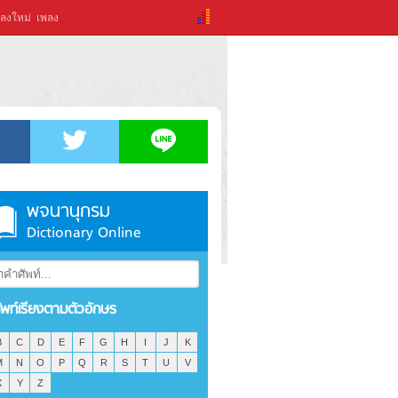
ลงใหม่
เพลง
พจนานุกรม
Dictionary Online
ัพท์เรียงตามตัวอักษร
B
C
D
E
F
G
H
I
J
K
M
N
O
P
Q
R
S
T
U
V
X
Y
Z