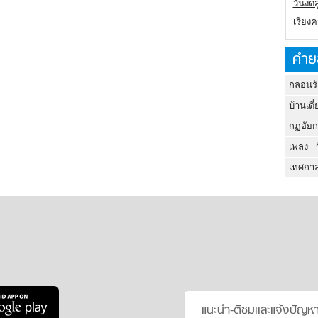
วันงดส
เรียง
คำย
กลอนรั
บ้านเดี่
กฏอัยก
เพลง
เทศกาล
แนะนำ-ติชมเเละแจ้งปัญห