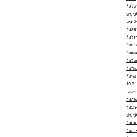
วันไห
ประวัต
ตรุษจ
วันสุน
วันวิ
วันอา
วันต่
วันวิ
วันปิ
วันพ่
10 กิจ
เทศกา
วันออก
วันมา
ประวั
วันแม
วันสา