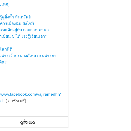
ปเทศ)
้ดูยิ่งล้ำ สินทรัพย์
ควรเมืองนับ ยิ่งไซร้
เหตุจักอยู่กับ กายอาต มานา
เบียน บ่ ได้ เร่งรู้เรียนเอาฯ
ลกนิติ
็จพระเจ้าบรมวงศ์เธอ กรมพระยา
ดิศร
//www.facebook.com/vajiramedhi?
ll
(ว.วชิรเมธี)
ดูทั้งหมด