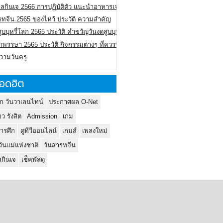
ลกินเจ 2566 การปฏิบัติตัว แนะนำอาหารเจ
รทจีน 2565 ของไหว้ ประวัติ ความสำคัญ
ูบบุหรี่โลก 2565 ประวัติ คำขวัญวันงดสูบบุหรี่โลก
พรรษา 2565 ประวัติ กิจกรรมต่างๆ ที่ควรปฏิบัติ
ความวันครู
อดฮิต
ก วันวาเลนไทน์
ประกาศผล O-Net
ยว รังสิต
Admission
เกม
ารศึก
ดูทีวีออนไลน์
เกมส์
เพลงใหม่
วันแม่แห่งชาติ
วันสารทจีน
กินเจ
เช็คพัสดุ