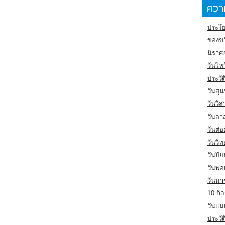
ความ
ประโย
ของขว
นิราศ
วันไห
ประวัต
วันสุน
วันวิ
วันอา
วันต่
วันวิ
วันปิ
วันพ่
วันมา
10 กิจ
วันแม
ประวั