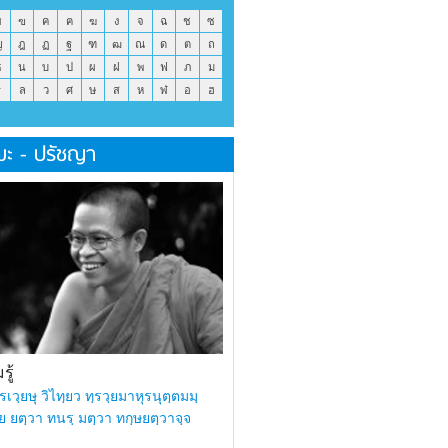
ข
ฃ
ค
ฅ
ฆ
ง
จ
ฉ
ช
ซ
ญ
ฎ
ฏ
ฐ
ฑ
ฒ
ณ
ด
ต
ถ
ธ
น
บ
ป
ผ
ฝ
พ
ฟ
ภ
ม
ร
ล
ว
ศ
ษ
ส
ห
ฬ
อ
ฮ
มะ - ปรัชญา
ู้
รเวฺยษุ วิไทฺยว ทฺรวฺยมาหุรนุตฺตมมฺ
ย ยตฺวา ทนรฺ มตฺวา ทกฺษยตฺวาจฺจ