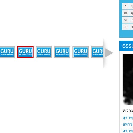
ก
ฌ
ท
ย
ธรร
รูปที่ 12 จาก 17
ความร
สฺรวทฺ
อหารฺ
สรฺวท