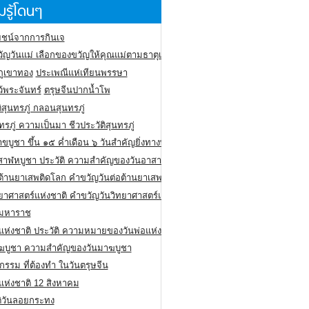
รู้โดนๆ
ชน์จากการกินเจ
ัญวันแม่ เลือกของขวัญให้คุณแม่ตามธาตุเกิด
ภูเขาทอง
ประเพณีแห่เทียนพรรษา
ว้พระจันทร์
ตรุษจีนปากน้ำโพ
ิสุนทรภู่ กลอนสุนทรภู่
ทรภู่ ความเป็นมา ชีวประวัติสุนทรภู่
สาขบูชา ขึ้น ๑๕ ค่ำเดือน ๖ วันสำคัญยิ่งทางพระพุทธศาสนา
สาฬหบูชา ประวัติ ความสําคัญของวันอาสาฬหบูชา
อต้านยาเสพติดโลก คำขวัญวันต่อต้านยาเสพติดสากล
ทยาศาสตร์แห่งชาติ คำขวัญวันวิทยาศาสตร์แห่งชาติ
ยมหาราช
อแห่งชาติ ประวัติ ความหมายของวันพ่อแห่งชาติ
ฆบูชา ความสำคัญของวันมาฆบูชา
กรรม ที่ต้องทำ ในวันตรุษจีน
่แห่งชาติ 12 สิงหาคม
ติวันลอยกระทง