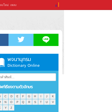
ลงใหม่
เพลง
พจนานุกรม
Dictionary Online
ัพท์เรียงตามตัวอักษร
B
C
D
E
F
G
H
I
J
K
M
N
O
P
Q
R
S
T
U
V
X
Y
Z