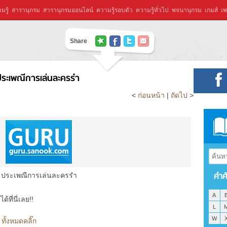
มรู้
สารานุกรม
สารานุกรมออนไลน์
ความรู้รอบตัว
ความรู้ทั่วไป
พจนานุกรม
เกมส์
เพ
Share
ระเพณีการเล่นละครรำ
<
ก่อนหน้า
|
ถัดไป
>
คำศ
ประเพณีการเล่นละครรำ
A
ที่นี่เลย!!
L
W
ั้งหมดคลิ๊ก