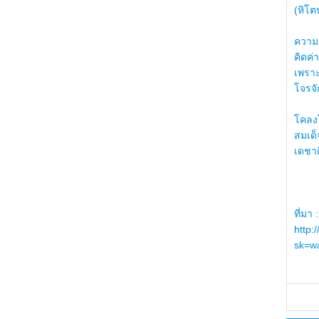
(หิโต
ความรู
คิดค่า
เพราะ
โจรจัก
โคลงโ
สมเด
เดชา
ที่มา :
http:
sk=wa