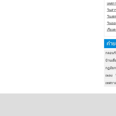
เทศกา
วันสา
วันงดส
วันออก
เรียง
คำย
กลอนรั
บ้านเดี่
กฏอัยก
เพลง
เทศกาล