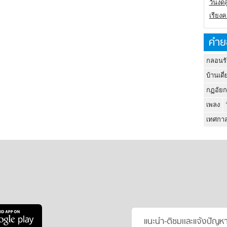
วันงดส
เรียง
คำย
กลอนรั
บ้านเดี่
กฏอัยก
เพลง
เทศกาล
แนะนำ-ติชมเเละแจ้งปัญห