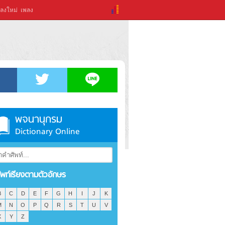
ลงใหม่
เพลง
พจนานุกรม
Dictionary Online
ัพท์เรียงตามตัวอักษร
B
C
D
E
F
G
H
I
J
K
M
N
O
P
Q
R
S
T
U
V
X
Y
Z