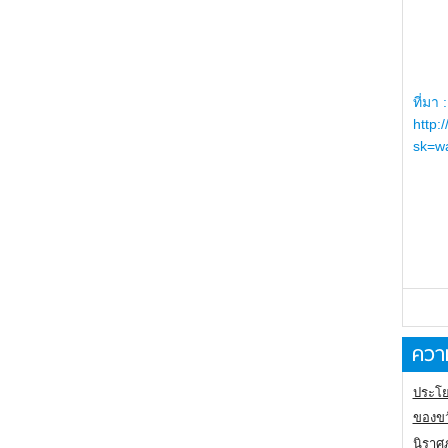
ที่มา :
http:
sk=wa
ความ
ประโย
ของขว
นิราศ