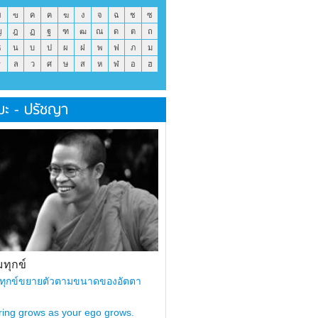
ข
ฃ
ค
ฅ
ฆ
ง
จ
ฉ
ช
ซ
ญ
ฎ
ฏ
ฐ
ฑ
ฒ
ณ
ด
ต
ถ
ธ
น
บ
ป
ผ
ฝ
พ
ฟ
ภ
ม
ร
ล
ว
ศ
ษ
ส
ห
ฬ
อ
ฮ
มะ - ปรัชญา
ทุกข์
ทุกข์ขยายตัวตามขนาดของอัตตา
ring grows as your ego grows.