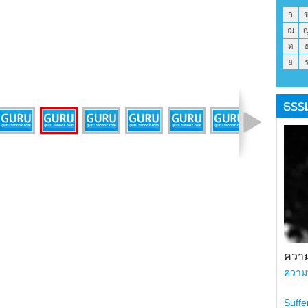
ก
ฌ
ท
ย
ธรร
รูปที่ 9 จาก 12
ความ
ความ
Suffe