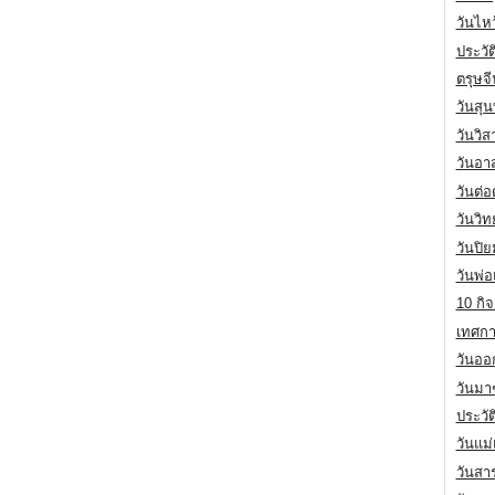
วันไห
ประวัต
ตรุษจ
วันสุน
วันวิ
วันอา
วันต่
วันวิ
วันปิ
วันพ่
10 กิจ
เทศกา
วันออก
วันมา
ประวั
วันแม
วันสา