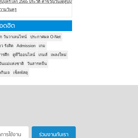
ูบบุหรี่โลก 2565 ประวัติ คำขวัญวันงดสูบบุหรี่โลก
ความวันครู
อดฮิต
ก วันวาเลนไทน์
ประกาศผล O-Net
ยว รังสิต
Admission
เกม
ารศึก
ดูทีวีออนไลน์
เกมส์
เพลงใหม่
วันแม่แห่งชาติ
วันสารทจีน
กินเจ
เช็คพัสดุ
าการใช้งาน
ร่วมงานกับเรา