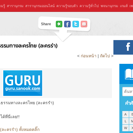
มรู้
สารานุกรม
สารานุกรมออนไลน์
ความรู้รอบตัว
ความรู้ทั่วไป
พจนานุกรม
เกมส์
เพ
Share
รรมทางละครไทย (ละครรำ)
<
ก่อนหน้า
|
ถัดไป
>
คำศ
นธรรมทางละครไทย (ละครรำ)
A
ที่นี่เลย!!
L
W
ะครรำ) ทั้งหมดคลิ๊ก