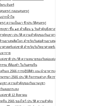
ว้พระจันทร์
ิสุนทรภู่ กลอนสุนทรภู่
ีนปากน้ำโพ
ทรภู่ ความเป็นมา ชีวประวัติสุนทรภู่
สาขบูชา ขึ้น ๑๕ ค่ำเดือน ๖ วันสำคัญยิ่งทางพระพุทธศาสนา
สาฬหบูชา ประวัติ ความสําคัญของวันอาสาฬหบูชา
อต้านยาเสพติดโลก คำขวัญวันต่อต้านยาเสพติดสากล
ทยาศาสตร์แห่งชาติ คำขวัญวันวิทยาศาสตร์แห่งชาติ
ยมหาราช
อแห่งชาติ ประวัติ ความหมายของวันพ่อแห่งชาติ
กรรม ที่ต้องทำ ในวันตรุษจีน
ลกินเจ 2566 การปฏิบัติตัว แนะนำอาหารเจ
พรรษา 2565 ประวัติ กิจกรรมต่างๆ ที่ควรปฏิบัติ
ฆบูชา ความสำคัญของวันมาฆบูชา
ติวันลอยกระทง
่แห่งชาติ 12 สิงหาคม
รทจีน 2565 ของไหว้ ประวัติ ความสำคัญ