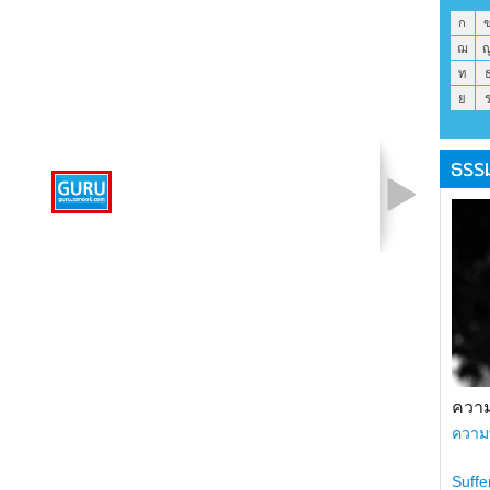
ก
ฌ
ท
ย
ธรร
รูปที่ 1 จาก 1
ความ
ความ
Suffe