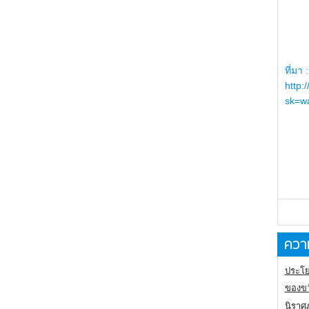
ที่มา :
http:
sk=wa
ความ
ประโย
ของขว
นิราศ