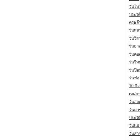
วันไห
ประวัต
ตรุษจ
วันสุน
วันวิ
วันอา
วันต่
วันวิ
วันปิ
วันพ่
10 กิจ
เทศกา
วันออก
วันมา
ประวั
วันแม
วันสา