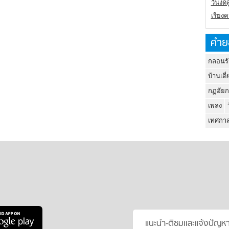
วันงดส
เรียง
คำย
กลอนรั
บ้านเดี่
กฏอัยก
เพลง
เทศกาล
แนะนำ-ติชมเเละแจ้งปัญห