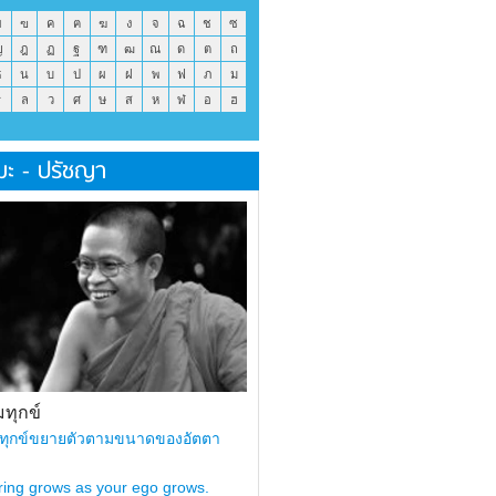
ข
ฃ
ค
ฅ
ฆ
ง
จ
ฉ
ช
ซ
ญ
ฎ
ฏ
ฐ
ฑ
ฒ
ณ
ด
ต
ถ
ธ
น
บ
ป
ผ
ฝ
พ
ฟ
ภ
ม
ร
ล
ว
ศ
ษ
ส
ห
ฬ
อ
ฮ
มะ - ปรัชญา
ทุกข์
ทุกข์ขยายตัวตามขนาดของอัตตา
ring grows as your ego grows.