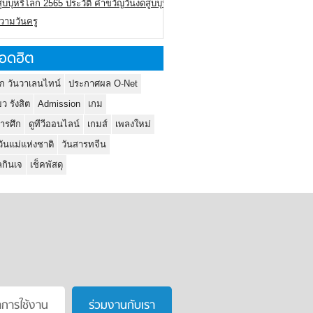
ูบบุหรี่โลก 2565 ประวัติ คำขวัญวันงดสูบบุหรี่โลก
ความวันครู
อดฮิต
ก วันวาเลนไทน์
ประกาศผล O-Net
ยว รังสิต
Admission
เกม
ารศึก
ดูทีวีออนไลน์
เกมส์
เพลงใหม่
วันแม่แห่งชาติ
วันสารทจีน
กินเจ
เช็คพัสดุ
าการใช้งาน
ร่วมงานกับเรา