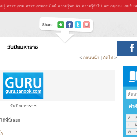
มรู้
สารานุกรม
สารานุกรมออนไลน์
ความรู้รอบตัว
ความรู้ทั่วไป
พจนานุกรม
เกมส์
เพ
Share
วันปิยมหาราช
<
ก่อนหน้า
|
ถัดไป
>
คำศ
วันปิยมหาราช
A
ที่นี่เลย!!
L
W
๊ก