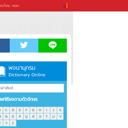
ลงใหม่
เพลง
พจนานุกรม
Dictionary Online
ัพท์เรียงตามตัวอักษร
B
C
D
E
F
G
H
I
J
K
M
N
O
P
Q
R
S
T
U
V
X
Y
Z