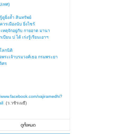
ปเทศ)
้ดูยิ่งล้ำ สินทรัพย์
ควรเมืองนับ ยิ่งไซร้
เหตุจักอยู่กับ กายอาต มานา
เบียน บ่ ได้ เร่งรู้เรียนเอาฯ
ลกนิติ
็จพระเจ้าบรมวงศ์เธอ กรมพระยา
ดิศร
//www.facebook.com/vajiramedhi?
ll
(ว.วชิรเมธี)
ดูทั้งหมด