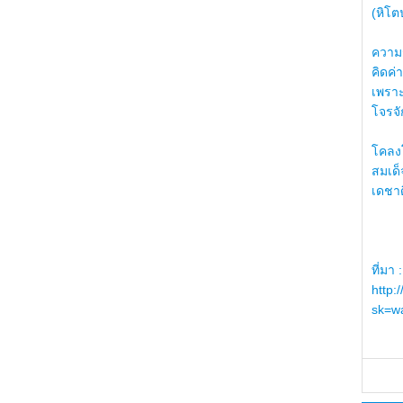
(หิโต
ความรู
คิดค่า
เพราะ
โจรจัก
โคลงโ
สมเด
เดชา
ที่มา :
http:
sk=wa