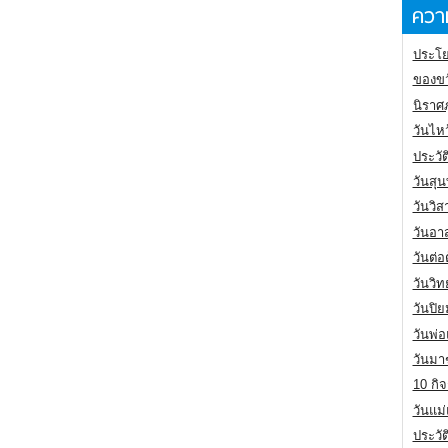
ความ
ประโย
ของขว
นิราศ
วันไห
ประวัต
วันสุน
วันวิ
วันอา
วันต่
วันวิ
วันปิ
วันพ่
วันมา
10 กิจ
วันแม
ประวั