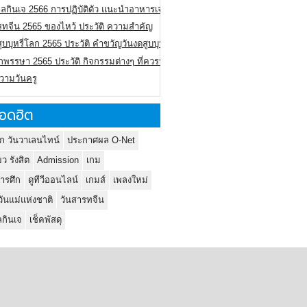
ลกินเจ 2566 การปฏิบัติตัว แนะนำอาหารเจ
รทจีน 2565 ของไหว้ ประวัติ ความสำคัญ
ูบบุหรี่โลก 2565 ประวัติ คำขวัญวันงดสูบบุหรี่โลก
พรรษา 2565 ประวัติ กิจกรรมต่างๆ ที่ควรปฏิบัติ
ความวันครู
อดฮิต
ก วันวาเลนไทน์
ประกาศผล O-Net
ยว รังสิต
Admission
เกม
ารศึก
ดูทีวีออนไลน์
เกมส์
เพลงใหม่
วันแม่แห่งชาติ
วันสารทจีน
กินเจ
เช็คพัสดุ