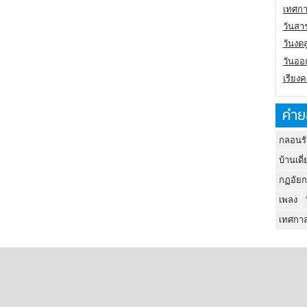
เทศกา
วันสา
วันงดส
วันออก
เรียง
คำย
กลอนรั
บ้านเดี่
กฏอัยก
เพลง
เทศกาล