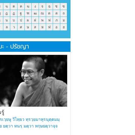
ข
ฃ
ค
ฅ
ฆ
ง
จ
ฉ
ช
ซ
ญ
ฎ
ฏ
ฐ
ฑ
ฒ
ณ
ด
ต
ถ
ธ
น
บ
ป
ผ
ฝ
พ
ฟ
ภ
ม
ร
ล
ว
ศ
ษ
ส
ห
ฬ
อ
ฮ
มะ - ปรัชญา
ู้
รเวฺยษุ วิไทฺยว ทฺรวฺยมาหุรนุตฺตมมฺ
ย ยตฺวา ทนรฺ มตฺวา ทกฺษยตฺวาจฺจ