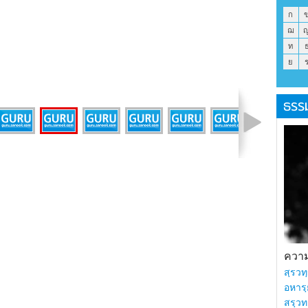
ก
ฌ
ท
ย
ธรร
รูปที่ 5 จาก 19
ความร
สฺรวทฺ
อหารฺ
สรฺวท