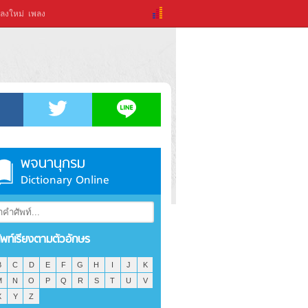
ลงใหม่
เพลง
พจนานุกรม
Dictionary Online
ัพท์เรียงตามตัวอักษร
B
C
D
E
F
G
H
I
J
K
M
N
O
P
Q
R
S
T
U
V
X
Y
Z