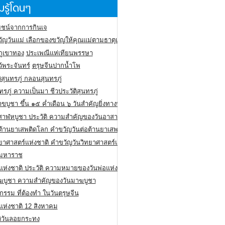
รู้โดนๆ
ชน์จากการกินเจ
ัญวันแม่ เลือกของขวัญให้คุณแม่ตามธาตุเกิด
ภูเขาทอง
ประเพณีแห่เทียนพรรษา
ว้พระจันทร์
ตรุษจีนปากน้ำโพ
ิสุนทรภู่ กลอนสุนทรภู่
ทรภู่ ความเป็นมา ชีวประวัติสุนทรภู่
สาขบูชา ขึ้น ๑๕ ค่ำเดือน ๖ วันสำคัญยิ่งทางพระพุทธศาสนา
สาฬหบูชา ประวัติ ความสําคัญของวันอาสาฬหบูชา
อต้านยาเสพติดโลก คำขวัญวันต่อต้านยาเสพติดสากล
ทยาศาสตร์แห่งชาติ คำขวัญวันวิทยาศาสตร์แห่งชาติ
ยมหาราช
อแห่งชาติ ประวัติ ความหมายของวันพ่อแห่งชาติ
ฆบูชา ความสำคัญของวันมาฆบูชา
กรรม ที่ต้องทำ ในวันตรุษจีน
่แห่งชาติ 12 สิงหาคม
ติวันลอยกระทง