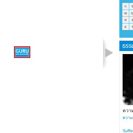
ก
ฌ
ท
ย
ธรร
รูปที่ 1 จาก 1
ความ
ความ
Suffe