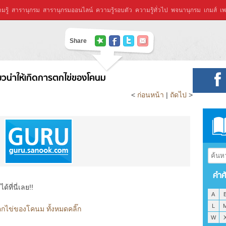
มรู้
สารานุกรม
สารานุกรมออนไลน์
ความรู้รอบตัว
ความรู้ทั่วไป
พจนานุกรม
เกมส์
เพ
Share
่ยวนำให้เกิดการตกไข่ของโคนม
<
ก่อนหน้า
|
ถัดไป
>
คำศ
ที่นี่เลย!!
A
L
ตกไข่ของโคนม ทั้งหมดคลิ๊ก
W