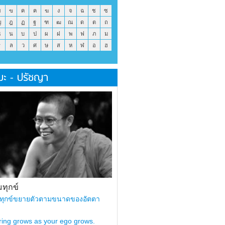
ข
ฃ
ค
ฅ
ฆ
ง
จ
ฉ
ช
ซ
ญ
ฎ
ฏ
ฐ
ฑ
ฒ
ณ
ด
ต
ถ
ธ
น
บ
ป
ผ
ฝ
พ
ฟ
ภ
ม
ร
ล
ว
ศ
ษ
ส
ห
ฬ
อ
ฮ
มะ - ปรัชญา
ทุกข์
ทุกข์ขยายตัวตามขนาดของอัตตา
ring grows as your ego grows.