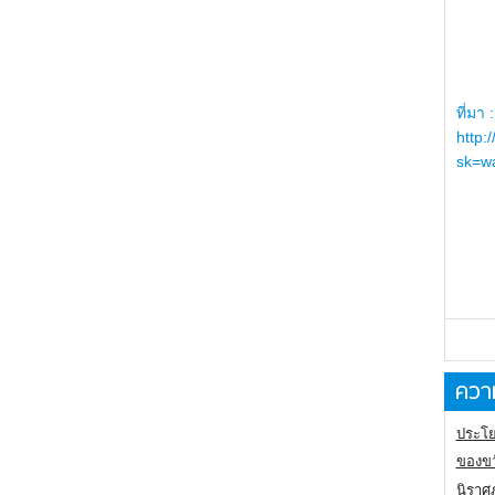
ที่มา :
http:
sk=wa
ความ
ประโย
ของขว
นิราศ