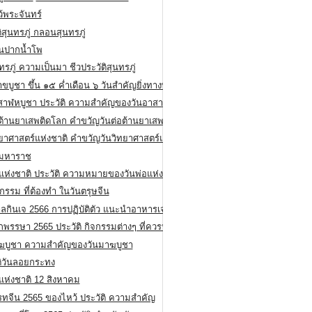
ว้พระจันทร์
ิสุนทรภู่ กลอนสุนทรภู่
ีนปากน้ำโพ
ทรภู่ ความเป็นมา ชีวประวัติสุนทรภู่
สาขบูชา ขึ้น ๑๕ ค่ำเดือน ๖ วันสำคัญยิ่งทางพระพุทธศาสนา
สาฬหบูชา ประวัติ ความสําคัญของวันอาสาฬหบูชา
อต้านยาเสพติดโลก คำขวัญวันต่อต้านยาเสพติดสากล
ทยาศาสตร์แห่งชาติ คำขวัญวันวิทยาศาสตร์แห่งชาติ
ยมหาราช
อแห่งชาติ ประวัติ ความหมายของวันพ่อแห่งชาติ
กรรม ที่ต้องทำ ในวันตรุษจีน
ลกินเจ 2566 การปฏิบัติตัว แนะนำอาหารเจ
พรรษา 2565 ประวัติ กิจกรรมต่างๆ ที่ควรปฏิบัติ
ฆบูชา ความสำคัญของวันมาฆบูชา
ติวันลอยกระทง
่แห่งชาติ 12 สิงหาคม
รทจีน 2565 ของไหว้ ประวัติ ความสำคัญ