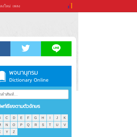
ลงใหม่
เพลง
พจนานุกรม
Dictionary Online
ัพท์เรียงตามตัวอักษร
B
C
D
E
F
G
H
I
J
K
M
N
O
P
Q
R
S
T
U
V
X
Y
Z