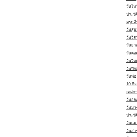
วันไห
ประวัต
ตรุษจ
วันสุน
วันวิ
วันอา
วันต่
วันวิ
วันปิ
วันพ่
10 กิจ
เทศกา
วันออก
วันมา
ประวั
วันแม
วันสา