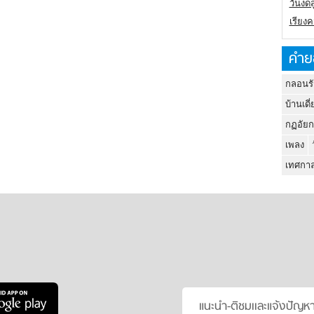
วันงดส
เรียง
คำย
กลอนรั
บ้านเดี่
กฏอัยก
เพลง
เทศกาล
แนะนำ-ติชมเเละแจ้งปัญห