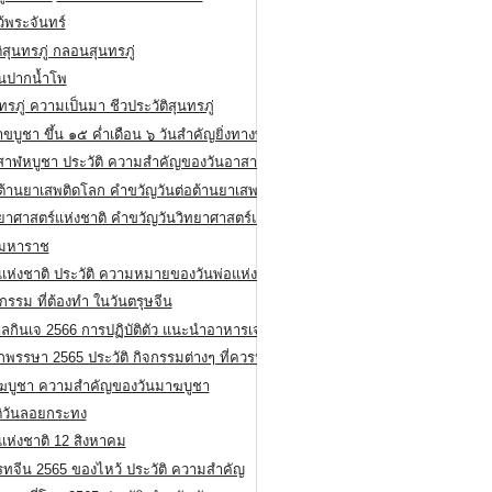
ว้พระจันทร์
ิสุนทรภู่ กลอนสุนทรภู่
ีนปากน้ำโพ
ทรภู่ ความเป็นมา ชีวประวัติสุนทรภู่
สาขบูชา ขึ้น ๑๕ ค่ำเดือน ๖ วันสำคัญยิ่งทางพระพุทธศาสนา
สาฬหบูชา ประวัติ ความสําคัญของวันอาสาฬหบูชา
อต้านยาเสพติดโลก คำขวัญวันต่อต้านยาเสพติดสากล
ทยาศาสตร์แห่งชาติ คำขวัญวันวิทยาศาสตร์แห่งชาติ
ยมหาราช
อแห่งชาติ ประวัติ ความหมายของวันพ่อแห่งชาติ
กรรม ที่ต้องทำ ในวันตรุษจีน
ลกินเจ 2566 การปฏิบัติตัว แนะนำอาหารเจ
พรรษา 2565 ประวัติ กิจกรรมต่างๆ ที่ควรปฏิบัติ
ฆบูชา ความสำคัญของวันมาฆบูชา
ติวันลอยกระทง
่แห่งชาติ 12 สิงหาคม
รทจีน 2565 ของไหว้ ประวัติ ความสำคัญ