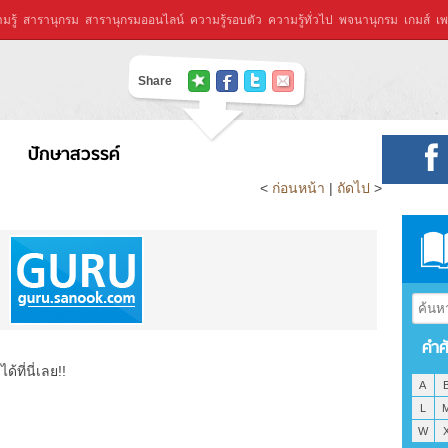
มรู้
สารานุกรม
สารานุกรมออนไลน์
ความรู้รอบตัว
ความรู้ทั่วไป
พจนานุกรม
เกมส์
เพ
Share
ปักษาสวรรค์
<
ก่อนหน้า
|
ถัดไป
>
คำศ
ที่นี่เลย!!
A
L
W