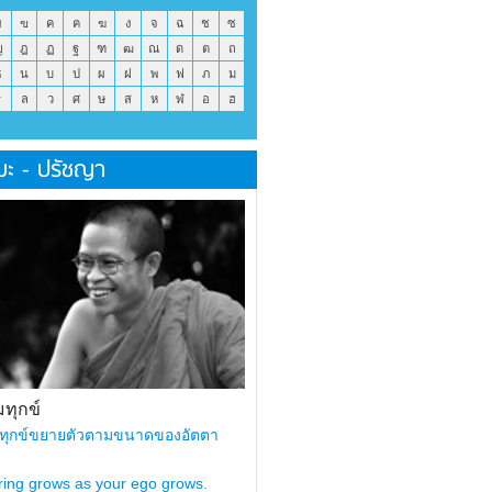
ข
ฃ
ค
ฅ
ฆ
ง
จ
ฉ
ช
ซ
ญ
ฎ
ฏ
ฐ
ฑ
ฒ
ณ
ด
ต
ถ
ธ
น
บ
ป
ผ
ฝ
พ
ฟ
ภ
ม
ร
ล
ว
ศ
ษ
ส
ห
ฬ
อ
ฮ
มะ - ปรัชญา
ทุกข์
ทุกข์ขยายตัวตามขนาดของอัตตา
ring grows as your ego grows.