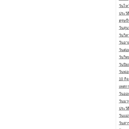
วันไห
ประวัต
ตรุษจ
วันสุน
วันวิ
วันอา
วันต่
วันวิ
วันปิ
วันพ่
10 กิจ
เทศกา
วันออก
วันมา
ประวั
วันแม
วันสา