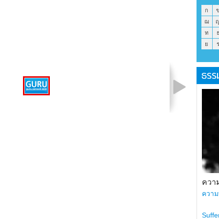
ก
ฌ
ท
ย
ธรร
รูปที่ 1 จาก 1
ความ
ความ
Suffe