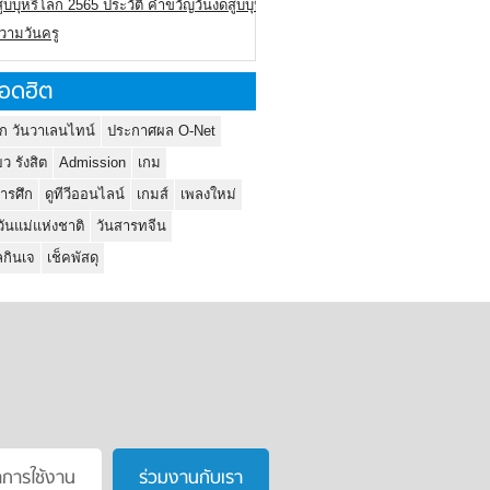
ูบบุหรี่โลก 2565 ประวัติ คำขวัญวันงดสูบบุหรี่โลก
ความวันครู
อดฮิต
ก วันวาเลนไทน์
ประกาศผล O-Net
ยว รังสิต
Admission
เกม
ารศึก
ดูทีวีออนไลน์
เกมส์
เพลงใหม่
วันแม่แห่งชาติ
วันสารทจีน
กินเจ
เช็คพัสดุ
าการใช้งาน
ร่วมงานกับเรา