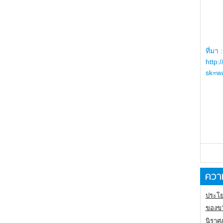
ที่มา :
http:
sk=wa
ความ
ประโย
ของขว
นิราศ