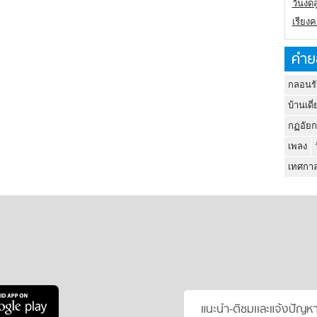
วันงดส
เรียง
คำย
กลอนรั
บ้านเดี่
กฏอัยก
เพลง
เทศกาล
แนะนำ-ติชมเเละแจ้งปัญห