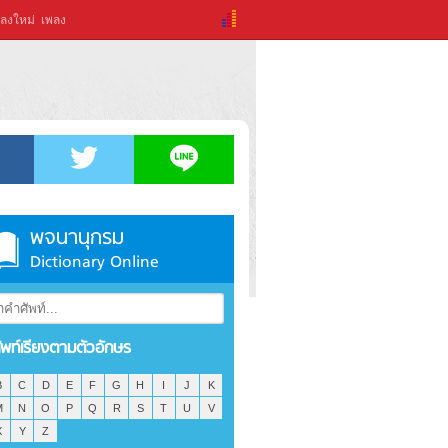
ลงใหม่
เพลง
พจนานุกรม
Dictionary Online
ัพท์เรียงตามตัวอักษร
B
C
D
E
F
G
H
I
J
K
M
N
O
P
Q
R
S
T
U
V
X
Y
Z