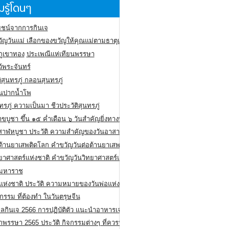
รู้โดนๆ
ชน์จากการกินเจ
ัญวันแม่ เลือกของขวัญให้คุณแม่ตามธาตุเกิด
ภูเขาทอง
ประเพณีแห่เทียนพรรษา
ว้พระจันทร์
ิสุนทรภู่ กลอนสุนทรภู่
ีนปากน้ำโพ
ทรภู่ ความเป็นมา ชีวประวัติสุนทรภู่
สาขบูชา ขึ้น ๑๕ ค่ำเดือน ๖ วันสำคัญยิ่งทางพระพุทธศาสนา
สาฬหบูชา ประวัติ ความสําคัญของวันอาสาฬหบูชา
อต้านยาเสพติดโลก คำขวัญวันต่อต้านยาเสพติดสากล
ทยาศาสตร์แห่งชาติ คำขวัญวันวิทยาศาสตร์แห่งชาติ
ยมหาราช
อแห่งชาติ ประวัติ ความหมายของวันพ่อแห่งชาติ
กรรม ที่ต้องทำ ในวันตรุษจีน
ลกินเจ 2566 การปฏิบัติตัว แนะนำอาหารเจ
พรรษา 2565 ประวัติ กิจกรรมต่างๆ ที่ควรปฏิบัติ