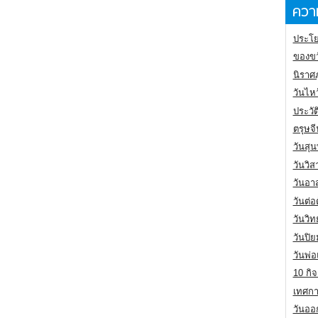
ความ
ประโย
ของขว
นิราศ
วันไห
ประวัต
ตรุษจ
วันสุน
วันวิ
วันอา
วันต่
วันวิ
วันปิ
วันพ่
10 กิจ
เทศกา
วันออก