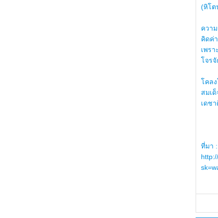
(หิโต
ความรู
คิดค่า
เพราะ
โจรจัก
โคลงโ
สมเด
เดชา
ที่มา :
http:
sk=wa