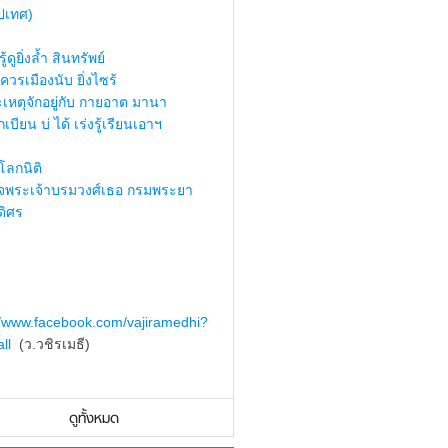
ปเทศ)
้ดูยิ่งล้ำ สินทรัพย์
ควรเมืองนับ ยิ่งไซร้
เหตุจักอยู่กับ กายอาต มานา
เบียน บ่ ได้ เร่งรู้เรียนเอาฯ
ลกนิติ
็จพระเจ้าบรมวงศ์เธอ กรมพระยา
ดิศร
//www.facebook.com/vajiramedhi?
ll
(ว.วชิรเมธี)
ดูทั้งหมด