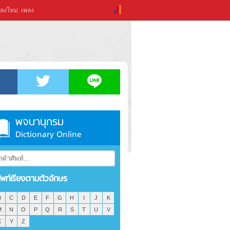
ลงใหม่
เพลง
พจนานุกรม
Dictionary Online
ัพท์เรียงตามตัวอักษร
B
C
D
E
F
G
H
I
J
K
M
N
O
P
Q
R
S
T
U
V
X
Y
Z