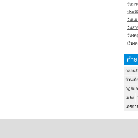
วันมา
ประวั
วันแม
วันสา
วันงดส
เรียง
คำย
กลอนรั
บ้านเดี่
กฏอัยก
เพลง
เทศกาล