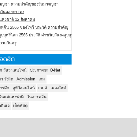
ฆบูชา ความสำคัญของวันมาฆบูชา
ติวันลอยกระทง
่แห่งชาติ 12 สิงหาคม
รทจีน 2565 ของไหว้ ประวัติ ความสำคัญ
ูบบุหรี่โลก 2565 ประวัติ คำขวัญวันงดสูบบุหรี่โลก
ความวันครู
อดฮิต
ก วันวาเลนไทน์
ประกาศผล O-Net
ยว รังสิต
Admission
เกม
ารศึก
ดูทีวีออนไลน์
เกมส์
เพลงใหม่
วันแม่แห่งชาติ
วันสารทจีน
กินเจ
เช็คพัสดุ