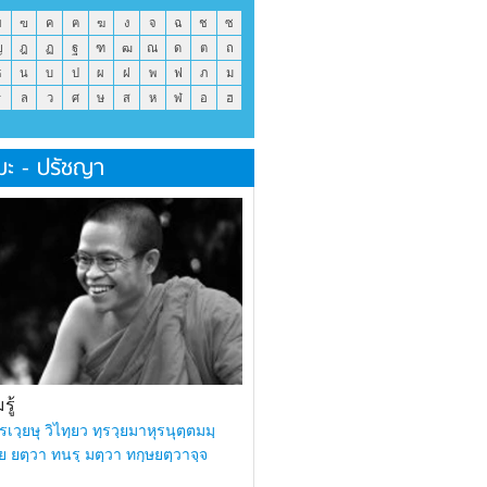
ข
ฃ
ค
ฅ
ฆ
ง
จ
ฉ
ช
ซ
ญ
ฎ
ฏ
ฐ
ฑ
ฒ
ณ
ด
ต
ถ
ธ
น
บ
ป
ผ
ฝ
พ
ฟ
ภ
ม
ร
ล
ว
ศ
ษ
ส
ห
ฬ
อ
ฮ
มะ - ปรัชญา
ู้
รเวฺยษุ วิไทฺยว ทฺรวฺยมาหุรนุตฺตมมฺ
ย ยตฺวา ทนรฺ มตฺวา ทกฺษยตฺวาจฺจ