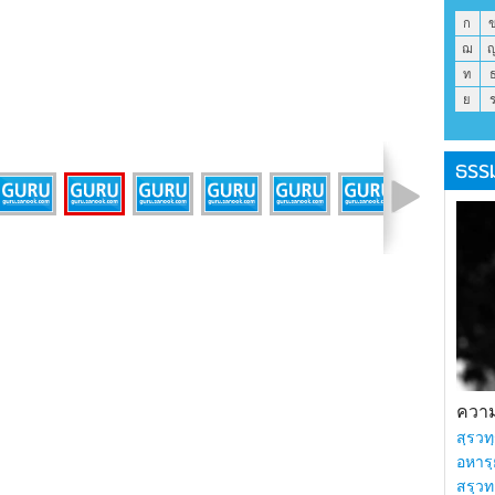
ก
ฌ
ท
ย
ธรร
รูปที่ 27 จาก 41
ความร
สฺรวทฺ
อหารฺ
สรฺวท