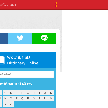
ลงใหม่
เพลง
พจนานุกรม
Dictionary Online
ัพท์เรียงตามตัวอักษร
B
C
D
E
F
G
H
I
J
K
M
N
O
P
Q
R
S
T
U
V
X
Y
Z