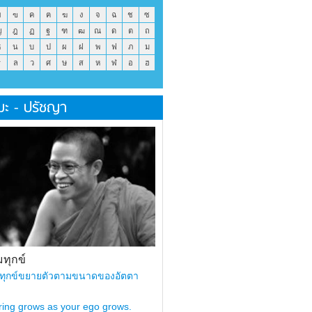
ข
ฃ
ค
ฅ
ฆ
ง
จ
ฉ
ช
ซ
ญ
ฎ
ฏ
ฐ
ฑ
ฒ
ณ
ด
ต
ถ
ธ
น
บ
ป
ผ
ฝ
พ
ฟ
ภ
ม
ร
ล
ว
ศ
ษ
ส
ห
ฬ
อ
ฮ
มะ - ปรัชญา
ทุกข์
ทุกข์ขยายตัวตามขนาดของอัตตา
ring grows as your ego grows.