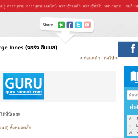
มรู้
สารานุกรม
สารานุกรมออนไลน์
ความรู้รอบตัว
ความรู้ทั่วไป
พจนานุกรม
เกมส์
เพ
Share
ge Innes (จอร์จ อินเนส)
<
ก่อนหน้า
|
ถัดไป
>
คำศ
ที่นี่เลย!!
A
L
นส) ทั้งหมดคลิ๊ก
W