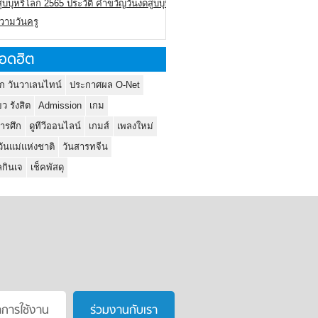
ูบบุหรี่โลก 2565 ประวัติ คำขวัญวันงดสูบบุหรี่โลก
ความวันครู
อดฮิต
ก วันวาเลนไทน์
ประกาศผล O-Net
ยว รังสิต
Admission
เกม
ารศึก
ดูทีวีออนไลน์
เกมส์
เพลงใหม่
วันแม่แห่งชาติ
วันสารทจีน
กินเจ
เช็คพัสดุ
าการใช้งาน
ร่วมงานกับเรา