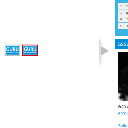
ก
ฌ
ท
ย
ธรร
รูปที่ 2 จาก 2
ความ
ความ
Suffe