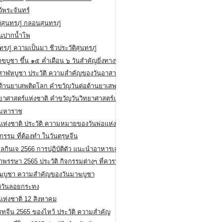
ว้พระจันทร์
ิสุนทรภู่ กลอนสุนทรภู่
ีนปากน้ำโพ
ทรภู่ ความเป็นมา ชีวประวัติสุนทรภู่
สาขบูชา ขึ้น ๑๕ ค่ำเดือน ๖ วันสำคัญยิ่งทางพระพุทธศาสนา
สาฬหบูชา ประวัติ ความสําคัญของวันอาสาฬหบูชา
อต้านยาเสพติดโลก คำขวัญวันต่อต้านยาเสพติดสากล
ทยาศาสตร์แห่งชาติ คำขวัญวันวิทยาศาสตร์แห่งชาติ
ยมหาราช
อแห่งชาติ ประวัติ ความหมายของวันพ่อแห่งชาติ
กรรม ที่ต้องทำ ในวันตรุษจีน
ลกินเจ 2566 การปฏิบัติตัว แนะนำอาหารเจ
พรรษา 2565 ประวัติ กิจกรรมต่างๆ ที่ควรปฏิบัติ
ฆบูชา ความสำคัญของวันมาฆบูชา
ติวันลอยกระทง
่แห่งชาติ 12 สิงหาคม
รทจีน 2565 ของไหว้ ประวัติ ความสำคัญ