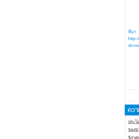
ที่มา :
http:
sk=wa
ความ
ประโย
ของขว
นิราศ