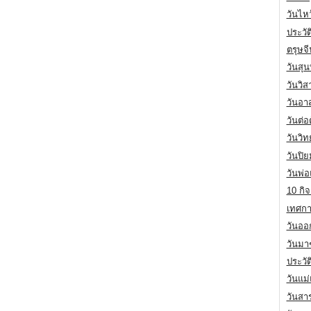
วันไห
ประวัต
ตรุษจ
วันสุน
วันวิ
วันอา
วันต่
วันวิ
วันปิ
วันพ่
10 กิจ
เทศกา
วันออก
วันมา
ประวั
วันแม
วันสา