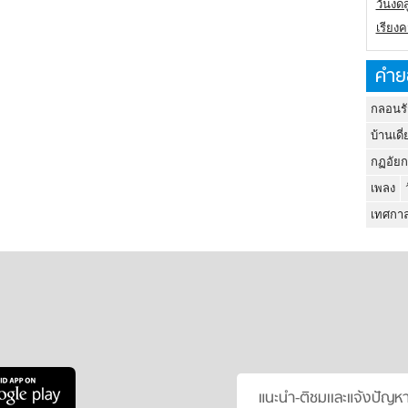
วันงดส
เรียง
คำย
กลอนรั
บ้านเดี่
กฏอัยก
เพลง
เทศกาล
แนะนำ-ติชมเเละแจ้งปัญห