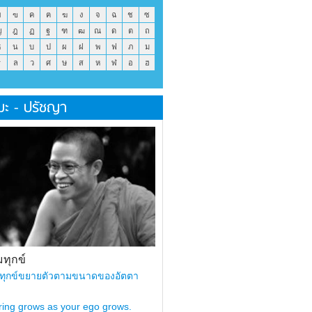
ข
ฃ
ค
ฅ
ฆ
ง
จ
ฉ
ช
ซ
ญ
ฎ
ฏ
ฐ
ฑ
ฒ
ณ
ด
ต
ถ
ธ
น
บ
ป
ผ
ฝ
พ
ฟ
ภ
ม
ร
ล
ว
ศ
ษ
ส
ห
ฬ
อ
ฮ
มะ - ปรัชญา
ทุกข์
ทุกข์ขยายตัวตามขนาดของอัตตา
ring grows as your ego grows.