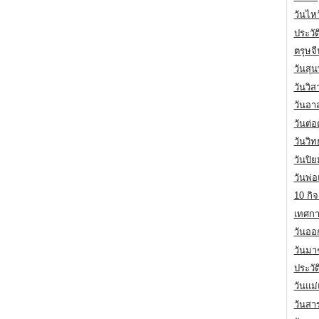
วันไห
ประวัต
ตรุษจ
วันสุน
วันวิ
วันอา
วันต่
วันวิ
วันปิ
วันพ่
10 กิจ
เทศกา
วันออก
วันมา
ประวั
วันแม
วันสา