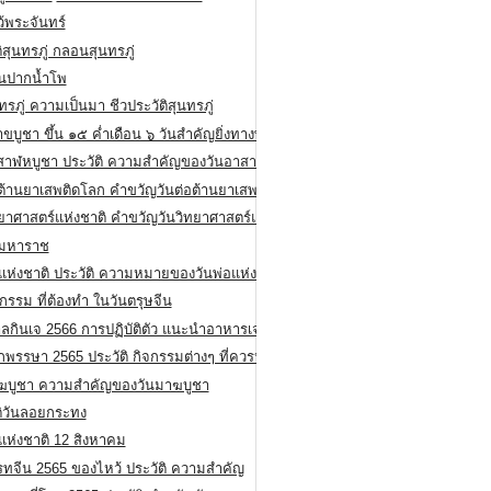
ว้พระจันทร์
ิสุนทรภู่ กลอนสุนทรภู่
ีนปากน้ำโพ
ทรภู่ ความเป็นมา ชีวประวัติสุนทรภู่
สาขบูชา ขึ้น ๑๕ ค่ำเดือน ๖ วันสำคัญยิ่งทางพระพุทธศาสนา
สาฬหบูชา ประวัติ ความสําคัญของวันอาสาฬหบูชา
อต้านยาเสพติดโลก คำขวัญวันต่อต้านยาเสพติดสากล
ทยาศาสตร์แห่งชาติ คำขวัญวันวิทยาศาสตร์แห่งชาติ
ยมหาราช
อแห่งชาติ ประวัติ ความหมายของวันพ่อแห่งชาติ
กรรม ที่ต้องทำ ในวันตรุษจีน
ลกินเจ 2566 การปฏิบัติตัว แนะนำอาหารเจ
พรรษา 2565 ประวัติ กิจกรรมต่างๆ ที่ควรปฏิบัติ
ฆบูชา ความสำคัญของวันมาฆบูชา
ติวันลอยกระทง
่แห่งชาติ 12 สิงหาคม
รทจีน 2565 ของไหว้ ประวัติ ความสำคัญ