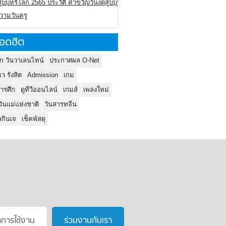
ูบบุหรี่โลก 2565 ประวัติ คำขวัญวันงดสูบบุหรี่โลก
ความวันครู
อดฮิต
ก วันวาเลนไทน์
ประกาศผล O-Net
ยว รังสิต
Admission
เกม
ารศึก
ดูทีวีออนไลน์
เกมส์
เพลงใหม่
วันแม่แห่งชาติ
วันสารทจีน
กินเจ
เช็คพัสดุ
าการใช้งาน
ร่วมงานกับเรา