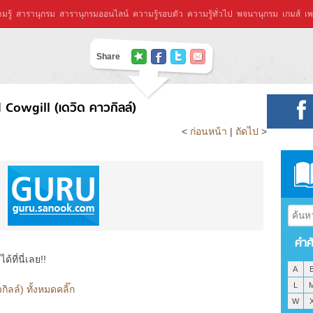
มรู้
สารานุกรม
สารานุกรมออนไลน์
ความรู้รอบตัว
ความรู้ทั่วไป
พจนานุกรม
เกมส์
เพ
Share
 Cowgill (เดวิด คาวกิลล์)
<
ก่อนหน้า
|
ถัดไป
>
คำศ
ที่นี่เลย!!
A
L
ิลล์) ทั้งหมดคลิ๊ก
W