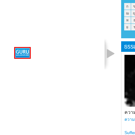
ก
ฌ
ท
ย
ธรร
รูปที่ 1 จาก 1
ความ
ความ
Suffe