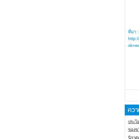
ที่มา :
http:
sk=wa
ความ
ประโย
ของขว
นิราศ