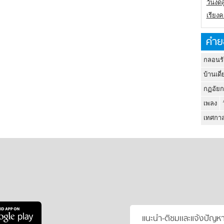
วันงดส
เรียง
คำย
กลอนรั
บ้านเดี่
กฏอัยก
เพลง
เทศกาล
แนะนำ-ติชมเเละแจ้งปัญห