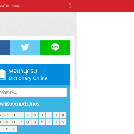
ลงใหม่
เพลง
พจนานุกรม
Dictionary Online
ัพท์เรียงตามตัวอักษร
B
C
D
E
F
G
H
I
J
K
M
N
O
P
Q
R
S
T
U
V
X
Y
Z