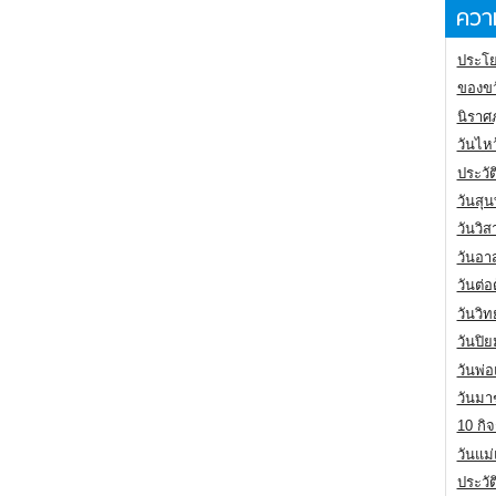
ความ
ประโย
ของขว
นิราศ
วันไห
ประวัต
วันสุน
วันวิ
วันอา
วันต่
วันวิ
วันปิ
วันพ่
วันมา
10 กิจ
วันแม
ประวั