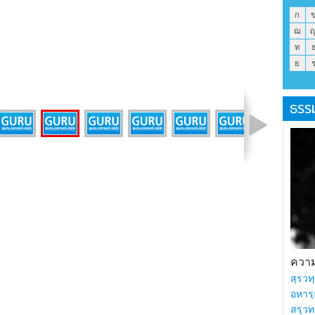
ก
ฌ
ท
ย
ธรร
รูปที่ 4 จาก 9
ความร
สฺรวทฺ
อหารฺ
สรฺวท