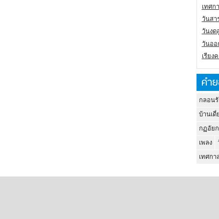
เทศกา
วันสา
วันงดส
วันออก
เรียง
คำย
กลอนรั
บ้านเดี่
กฏอัยก
เพลง
เทศกาล