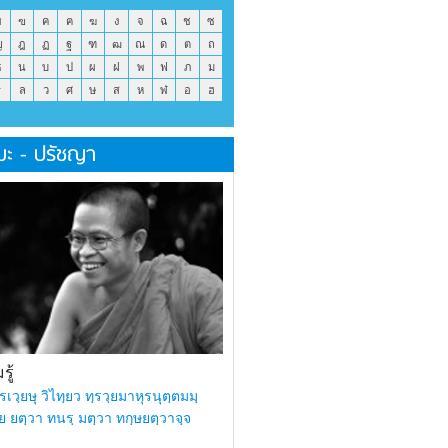
ข
ฃ
ค
ฅ
ฆ
ง
จ
ฉ
ช
ซ
ญ
ฎ
ฏ
ฐ
ฑ
ฒ
ณ
ด
ต
ถ
ธ
น
บ
ป
ผ
ฝ
พ
ฟ
ภ
ม
ร
ล
ว
ศ
ษ
ส
ห
ฬ
อ
ฮ
มะ - ปรัชญา
ู้
รเวฺยษุ วิไทฺยว ทฺรวฺยมาหุรนุตฺตมมฺ
ย ยตฺวา ทนรฺ มตฺวา ทกฺษยตฺวาจฺจ