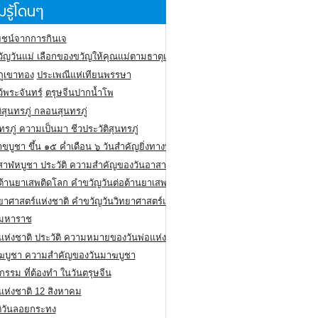
รู้โดนๆ
ชน์จากการกินเจ
ัญวันแม่ เลือกของขวัญให้คุณแม่ตามธาตุเกิด
ภูเขาทอง
ประเพณีแห่เทียนพรรษา
ว้พระจันทร์
ตรุษจีนปากน้ำโพ
ิสุนทรภู่ กลอนสุนทรภู่
ทรภู่ ความเป็นมา ชีวประวัติสุนทรภู่
สาขบูชา ขึ้น ๑๕ ค่ำเดือน ๖ วันสำคัญยิ่งทางพระพุทธศาสนา
สาฬหบูชา ประวัติ ความสําคัญของวันอาสาฬหบูชา
อต้านยาเสพติดโลก คำขวัญวันต่อต้านยาเสพติดสากล
ทยาศาสตร์แห่งชาติ คำขวัญวันวิทยาศาสตร์แห่งชาติ
ยมหาราช
อแห่งชาติ ประวัติ ความหมายของวันพ่อแห่งชาติ
ฆบูชา ความสำคัญของวันมาฆบูชา
กรรม ที่ต้องทำ ในวันตรุษจีน
่แห่งชาติ 12 สิงหาคม
ติวันลอยกระทง