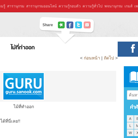
มรู้
สารานุกรม
สารานุกรมออนไลน์
ความรู้รอบตัว
ความรู้ทั่วไป
พจนานุกรม
เกมส์
เพ
Share
ไม้ที่ทำออก
<
ก่อนหน้า
|
ถัดไป
>
คำศ
ไม้ที่ทำออก
A
ที่นี่เลย!!
L
W