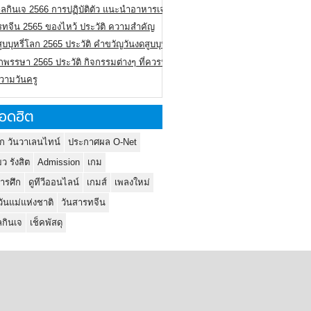
ลกินเจ 2566 การปฏิบัติตัว แนะนำอาหารเจ
รทจีน 2565 ของไหว้ ประวัติ ความสำคัญ
ูบบุหรี่โลก 2565 ประวัติ คำขวัญวันงดสูบบุหรี่โลก
พรรษา 2565 ประวัติ กิจกรรมต่างๆ ที่ควรปฏิบัติ
ความวันครู
อดฮิต
ก วันวาเลนไทน์
ประกาศผล O-Net
ยว รังสิต
Admission
เกม
ารศึก
ดูทีวีออนไลน์
เกมส์
เพลงใหม่
วันแม่แห่งชาติ
วันสารทจีน
กินเจ
เช็คพัสดุ