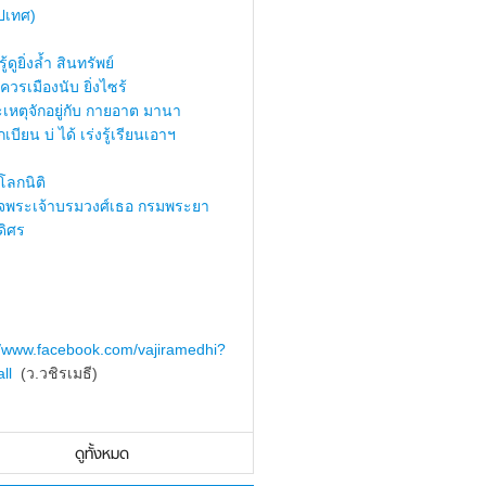
ปเทศ)
้ดูยิ่งล้ำ สินทรัพย์
ควรเมืองนับ ยิ่งไซร้
เหตุจักอยู่กับ กายอาต มานา
เบียน บ่ ได้ เร่งรู้เรียนเอาฯ
ลกนิติ
็จพระเจ้าบรมวงศ์เธอ กรมพระยา
ดิศร
//www.facebook.com/vajiramedhi?
ll
(ว.วชิรเมธี)
ดูทั้งหมด