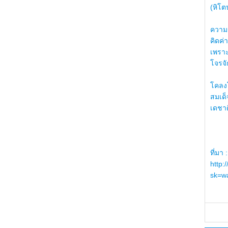
(หิโต
ความรู
คิดค่า
เพราะ
โจรจัก
โคลงโ
สมเด
เดชา
ที่มา :
http:
sk=wa