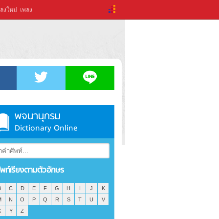
ลงใหม่
เพลง
พจนานุกรม
Dictionary Online
ัพท์เรียงตามตัวอักษร
B
C
D
E
F
G
H
I
J
K
M
N
O
P
Q
R
S
T
U
V
X
Y
Z