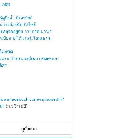
ปเทศ)
้ดูยิ่งล้ำ สินทรัพย์
ควรเมืองนับ ยิ่งไซร้
เหตุจักอยู่กับ กายอาต มานา
เบียน บ่ ได้ เร่งรู้เรียนเอาฯ
ลกนิติ
็จพระเจ้าบรมวงศ์เธอ กรมพระยา
ดิศร
//www.facebook.com/vajiramedhi?
ll
(ว.วชิรเมธี)
ดูทั้งหมด