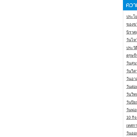
ความ
ประโย
ของขว
นิราศ
วันไห
ประวัต
ตรุษจ
วันสุน
วันวิ
วันอา
วันต่
วันวิ
วันปิ
วันพ่
10 กิจ
เทศกา
วันออก