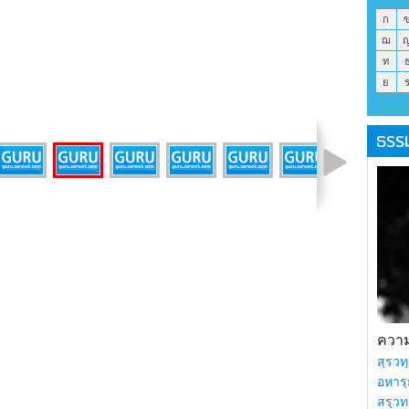
ก
ฌ
ท
ย
ธรร
รูปที่ 16 จาก 21
ความร
สฺรวทฺ
อหารฺ
สรฺวท