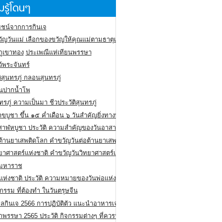
รู้โดนๆ
ชน์จากการกินเจ
ัญวันแม่ เลือกของขวัญให้คุณแม่ตามธาตุเกิด
ภูเขาทอง
ประเพณีแห่เทียนพรรษา
ว้พระจันทร์
ิสุนทรภู่ กลอนสุนทรภู่
ีนปากน้ำโพ
ทรภู่ ความเป็นมา ชีวประวัติสุนทรภู่
สาขบูชา ขึ้น ๑๕ ค่ำเดือน ๖ วันสำคัญยิ่งทางพระพุทธศาสนา
สาฬหบูชา ประวัติ ความสําคัญของวันอาสาฬหบูชา
อต้านยาเสพติดโลก คำขวัญวันต่อต้านยาเสพติดสากล
ทยาศาสตร์แห่งชาติ คำขวัญวันวิทยาศาสตร์แห่งชาติ
ยมหาราช
อแห่งชาติ ประวัติ ความหมายของวันพ่อแห่งชาติ
กรรม ที่ต้องทำ ในวันตรุษจีน
ลกินเจ 2566 การปฏิบัติตัว แนะนำอาหารเจ
พรรษา 2565 ประวัติ กิจกรรมต่างๆ ที่ควรปฏิบัติ