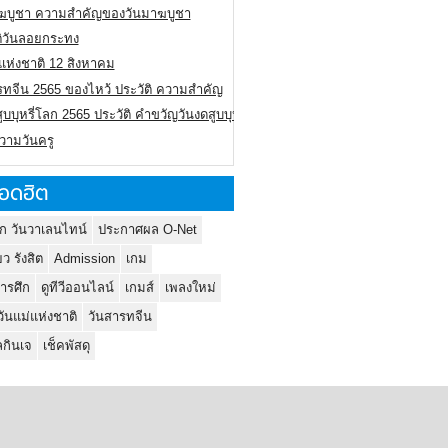
ฆบูชา ความสำคัญของวันมาฆบูชา
ติวันลอยกระทง
่แห่งชาติ 12 สิงหาคม
รทจีน 2565 ของไหว้ ประวัติ ความสำคัญ
ูบบุหรี่โลก 2565 ประวัติ คำขวัญวันงดสูบบุหรี่โลก
ความวันครู
อดฮิต
ก วันวาเลนไทน์
ประกาศผล O-Net
ยว รังสิต
Admission
เกม
ารศึก
ดูทีวีออนไลน์
เกมส์
เพลงใหม่
วันแม่แห่งชาติ
วันสารทจีน
กินเจ
เช็คพัสดุ