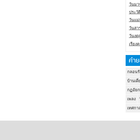
วันมา
ประวั
วันแม
วันสา
วันงดส
เรียง
คำย
กลอนรั
บ้านเดี่
กฏอัยก
เพลง
เทศกาล