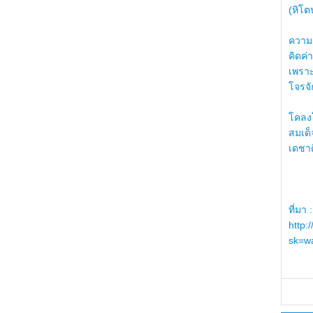
(หิโต
ความรู
คิดค่า
เพราะ
โจรจัก
โคลงโ
สมเด
เดชา
ที่มา :
http:
sk=wa