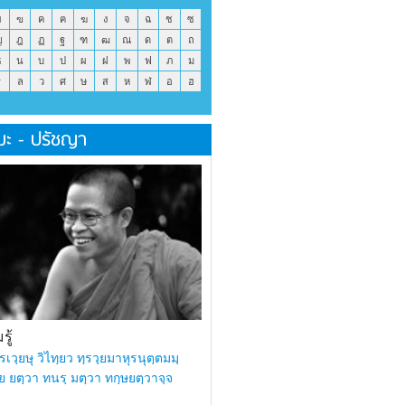
ข
ฃ
ค
ฅ
ฆ
ง
จ
ฉ
ช
ซ
ญ
ฎ
ฏ
ฐ
ฑ
ฒ
ณ
ด
ต
ถ
ธ
น
บ
ป
ผ
ฝ
พ
ฟ
ภ
ม
ร
ล
ว
ศ
ษ
ส
ห
ฬ
อ
ฮ
มะ - ปรัชญา
ู้
รเวฺยษุ วิไทฺยว ทฺรวฺยมาหุรนุตฺตมมฺ
ย ยตฺวา ทนรฺ มตฺวา ทกฺษยตฺวาจฺจ