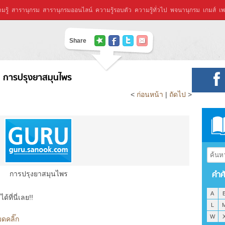
มรู้
สารานุกรม
สารานุกรมออนไลน์
ความรู้รอบตัว
ความรู้ทั่วไป
พจนานุกรม
เกมส์
เพ
Share
การปรุงยาสมุนไพร
<
ก่อนหน้า
|
ถัดไป
>
คำศ
การปรุงยาสมุนไพร
A
ที่นี่เลย!!
L
W
ดคลิ๊ก