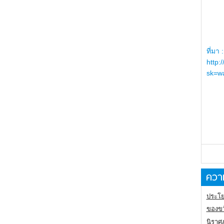
ที่มา :
http:
sk=wa
ความ
ประโย
ของขว
นิราศ