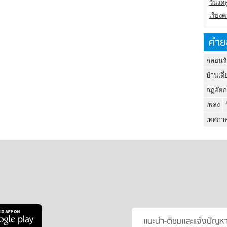
วันงดส
เรียง
คำย
กลอนรั
บ้านเดี่
กฏอัยก
เพลง
เทศกาล
แนะนำ-ติชมเเละแจ้งปัญห