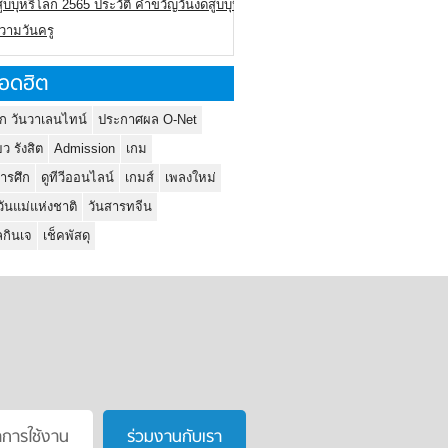
ูบบุหรี่โลก 2565 ประวัติ คำขวัญวันงดสูบบุหรี่โลก
ความวันครู
อดฮิต
ก วันวาเลนไทน์
ประกาศผล O-Net
ยว รังสิต
Admission
เกม
ารศึก
ดูทีวีออนไลน์
เกมส์
เพลงใหม่
วันแม่แห่งชาติ
วันสารทจีน
กินเจ
เช็คพัสดุ
าการใช้งาน
ร่วมงานกับเรา