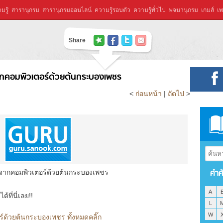
มรู้
สารานุกรม
สารานุกรมออนไลน์
ความรู้รอบตัว
ความรู้ทั่วไป
พจนานุกรม
เกมส์
เพ
Share
จากคอมพิวเตอร์ด้วยต้นกระบองเพชร
<
ก่อนหน้า
|
ถัดไป
>
คำศ
สีจากคอมพิวเตอร์ด้วยต้นกระบองเพชร
A
ที่นี่เลย!!
L
W
ร์ด้วยต้นกระบองเพชร ทั้งหมดคลิ๊ก