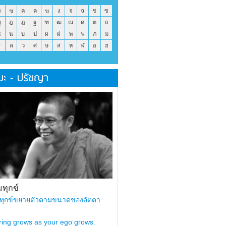
ข
ฃ
ค
ฅ
ฆ
ง
จ
ฉ
ช
ซ
ญ
ฎ
ฏ
ฐ
ฑ
ฒ
ณ
ด
ต
ถ
ธ
น
บ
ป
ผ
ฝ
พ
ฟ
ภ
ม
ร
ล
ว
ศ
ษ
ส
ห
ฬ
อ
ฮ
มะ - ปรัชญา
ทุกข์
ทุกข์ขยายตัวตามขนาดของอัตตา
ring grows as your ego grows.