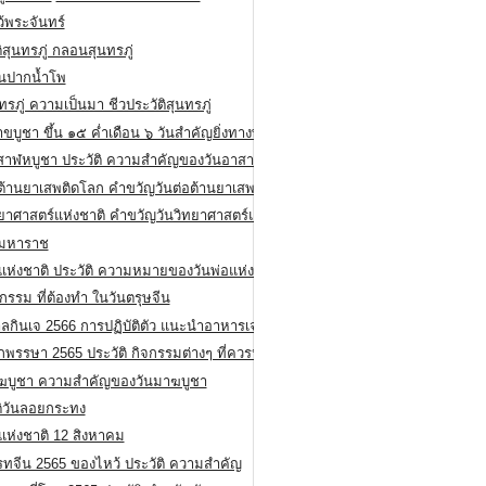
ว้พระจันทร์
ิสุนทรภู่ กลอนสุนทรภู่
ีนปากน้ำโพ
ทรภู่ ความเป็นมา ชีวประวัติสุนทรภู่
สาขบูชา ขึ้น ๑๕ ค่ำเดือน ๖ วันสำคัญยิ่งทางพระพุทธศาสนา
สาฬหบูชา ประวัติ ความสําคัญของวันอาสาฬหบูชา
อต้านยาเสพติดโลก คำขวัญวันต่อต้านยาเสพติดสากล
ทยาศาสตร์แห่งชาติ คำขวัญวันวิทยาศาสตร์แห่งชาติ
ยมหาราช
อแห่งชาติ ประวัติ ความหมายของวันพ่อแห่งชาติ
กรรม ที่ต้องทำ ในวันตรุษจีน
ลกินเจ 2566 การปฏิบัติตัว แนะนำอาหารเจ
พรรษา 2565 ประวัติ กิจกรรมต่างๆ ที่ควรปฏิบัติ
ฆบูชา ความสำคัญของวันมาฆบูชา
ติวันลอยกระทง
่แห่งชาติ 12 สิงหาคม
รทจีน 2565 ของไหว้ ประวัติ ความสำคัญ