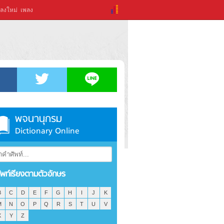
ลงใหม่
เพลง
พจนานุกรม
Dictionary Online
ัพท์เรียงตามตัวอักษร
B
C
D
E
F
G
H
I
J
K
M
N
O
P
Q
R
S
T
U
V
X
Y
Z