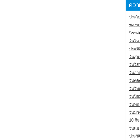
ความ
ประโย
ของขว
นิราศ
วันไห
ประวัต
วันสุน
วันวิ
วันอา
วันต่
วันวิ
วันปิ
วันพ่
วันมา
10 กิจ
วันแม
ประวั