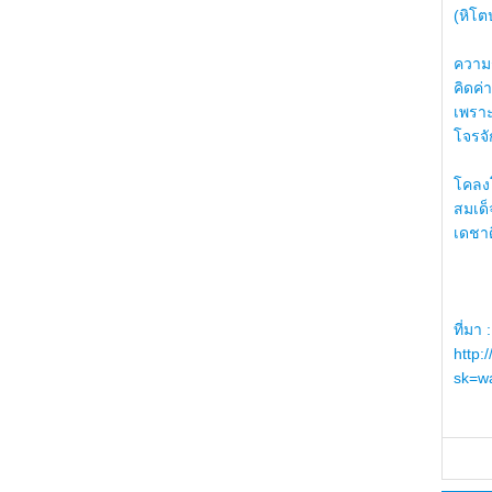
(หิโต
ความรู
คิดค่า
เพราะ
โจรจัก
โคลงโ
สมเด
เดชา
ที่มา :
http:
sk=wa