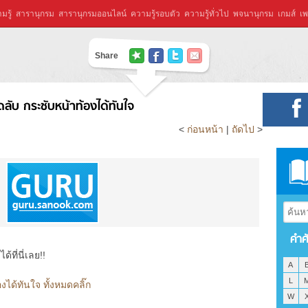
มรู้
สารานุกรม
สารานุกรมออนไลน์
ความรู้รอบตัว
ความรู้ทั่วไป
พจนานุกรม
เกมส์
เพ
Share
ดลับ กระชับหน้าท้องได้ทันใจ
<
ก่อนหน้า
|
ถัดไป
>
คำศ
ที่นี่เลย!!
A
L
งได้ทันใจ ทั้งหมดคลิ๊ก
W