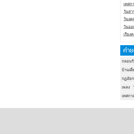
เทศกา
วันสา
วันงดส
วันออก
เรียง
คำย
กลอนรั
บ้านเดี่
กฏอัยก
เพลง
เทศกาล