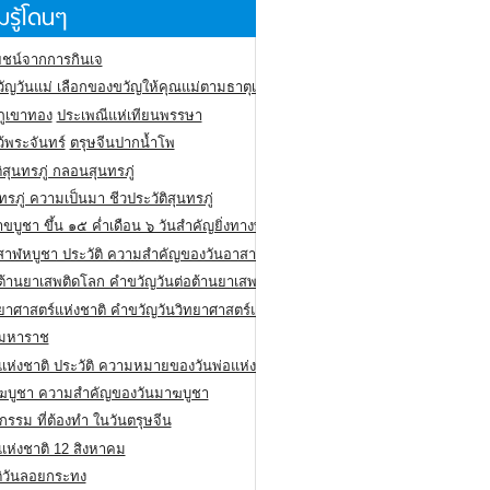
รู้โดนๆ
ชน์จากการกินเจ
ัญวันแม่ เลือกของขวัญให้คุณแม่ตามธาตุเกิด
ภูเขาทอง
ประเพณีแห่เทียนพรรษา
ว้พระจันทร์
ตรุษจีนปากน้ำโพ
ิสุนทรภู่ กลอนสุนทรภู่
ทรภู่ ความเป็นมา ชีวประวัติสุนทรภู่
สาขบูชา ขึ้น ๑๕ ค่ำเดือน ๖ วันสำคัญยิ่งทางพระพุทธศาสนา
สาฬหบูชา ประวัติ ความสําคัญของวันอาสาฬหบูชา
อต้านยาเสพติดโลก คำขวัญวันต่อต้านยาเสพติดสากล
ทยาศาสตร์แห่งชาติ คำขวัญวันวิทยาศาสตร์แห่งชาติ
ยมหาราช
อแห่งชาติ ประวัติ ความหมายของวันพ่อแห่งชาติ
ฆบูชา ความสำคัญของวันมาฆบูชา
กรรม ที่ต้องทำ ในวันตรุษจีน
่แห่งชาติ 12 สิงหาคม
ติวันลอยกระทง