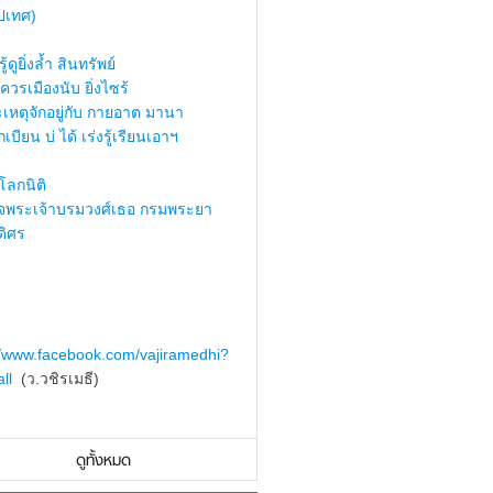
ปเทศ)
้ดูยิ่งล้ำ สินทรัพย์
ควรเมืองนับ ยิ่งไซร้
เหตุจักอยู่กับ กายอาต มานา
เบียน บ่ ได้ เร่งรู้เรียนเอาฯ
ลกนิติ
็จพระเจ้าบรมวงศ์เธอ กรมพระยา
ดิศร
//www.facebook.com/vajiramedhi?
ll
(ว.วชิรเมธี)
ดูทั้งหมด