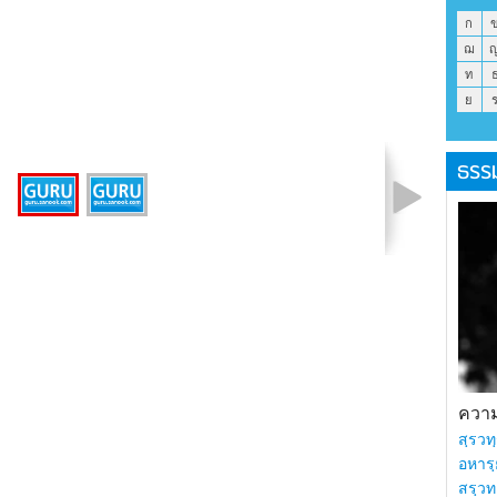
ก
ฌ
ท
ย
ธรร
รูปที่ 1 จาก 2
ความร
สฺรวทฺ
อหารฺ
สรฺวท