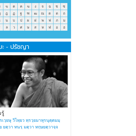
ข
ฃ
ค
ฅ
ฆ
ง
จ
ฉ
ช
ซ
ญ
ฎ
ฏ
ฐ
ฑ
ฒ
ณ
ด
ต
ถ
ธ
น
บ
ป
ผ
ฝ
พ
ฟ
ภ
ม
ร
ล
ว
ศ
ษ
ส
ห
ฬ
อ
ฮ
มะ - ปรัชญา
ู้
รเวฺยษุ วิไทฺยว ทฺรวฺยมาหุรนุตฺตมมฺ
ย ยตฺวา ทนรฺ มตฺวา ทกฺษยตฺวาจฺจ