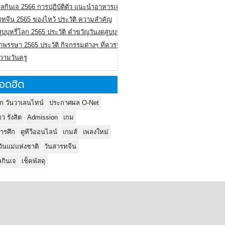
ลกินเจ 2566 การปฏิบัติตัว แนะนำอาหารเจ
รทจีน 2565 ของไหว้ ประวัติ ความสำคัญ
ูบบุหรี่โลก 2565 ประวัติ คำขวัญวันงดสูบบุหรี่โลก
พรรษา 2565 ประวัติ กิจกรรมต่างๆ ที่ควรปฏิบัติ
ความวันครู
อดฮิต
ก วันวาเลนไทน์
ประกาศผล O-Net
ยว รังสิต
Admission
เกม
ารศึก
ดูทีวีออนไลน์
เกมส์
เพลงใหม่
วันแม่แห่งชาติ
วันสารทจีน
กินเจ
เช็คพัสดุ