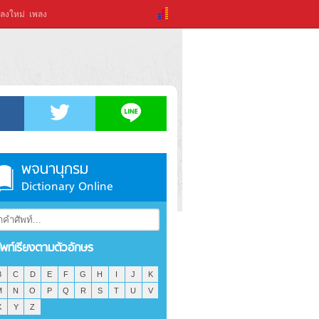
ลงใหม่
เพลง
พจนานุกรม
Dictionary Online
ัพท์เรียงตามตัวอักษร
B
C
D
E
F
G
H
I
J
K
M
N
O
P
Q
R
S
T
U
V
X
Y
Z