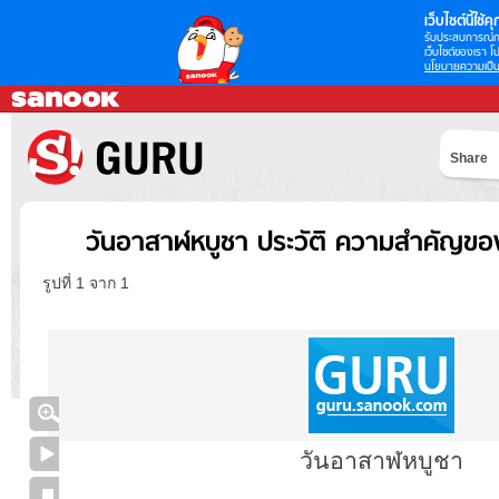
เว็บไซต์นี้ใช้คุก
รับประสบการณ์กา
เว็บไซต์ของเรา โป
นโยบายความเป็น
Share
วันอาสาฬหบูชา ประวัติ ความสําคัญข
รูปที่ 1 จาก 1
วันอาสาฬหบูชา