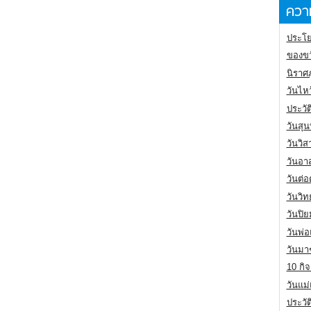
ความ
ประโย
ของขว
นิราศ
วันไห
ประวัต
วันสุน
วันวิ
วันอา
วันต่
วันวิ
วันปิ
วันพ่
วันมา
10 กิจ
วันแม
ประวั