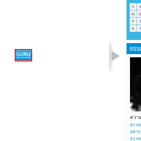
ก
ฌ
ท
ย
ธรร
รูปที่ 1 จาก 1
ความร
สฺรวทฺ
อหารฺ
สรฺวท