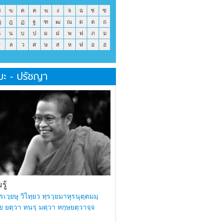
ข
ฃ
ค
ฅ
ฆ
ง
จ
ฉ
ช
ซ
ญ
ฎ
ฏ
ฐ
ฑ
ฒ
ณ
ด
ต
ถ
ธ
น
บ
ป
ผ
ฝ
พ
ฟ
ภ
ม
ร
ล
ว
ศ
ษ
ส
ห
ฬ
อ
ฮ
มะ - ปรัชญา
ู้
รเวฺยษุ วิไทฺยว ทฺรวฺยมาหุรนุตฺตมมฺ
ย ยตฺวา ทนรฺ มตฺวา ทกฺษยตฺวาจฺจ