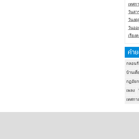
เทศกา
วันสา
วันงดส
วันออก
เรียง
คำย
กลอนรั
บ้านเดี่
กฏอัยก
เพลง
เทศกาล