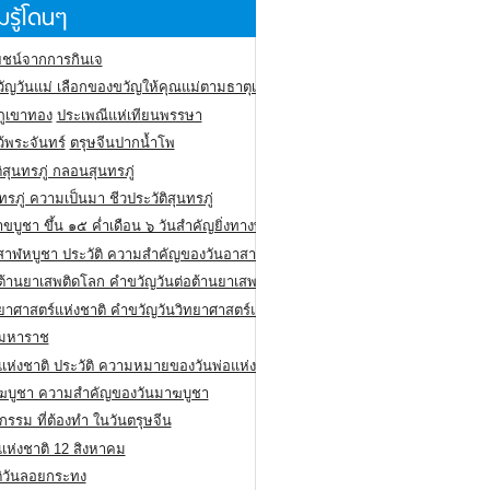
รู้โดนๆ
ชน์จากการกินเจ
ัญวันแม่ เลือกของขวัญให้คุณแม่ตามธาตุเกิด
ภูเขาทอง
ประเพณีแห่เทียนพรรษา
ว้พระจันทร์
ตรุษจีนปากน้ำโพ
ิสุนทรภู่ กลอนสุนทรภู่
ทรภู่ ความเป็นมา ชีวประวัติสุนทรภู่
สาขบูชา ขึ้น ๑๕ ค่ำเดือน ๖ วันสำคัญยิ่งทางพระพุทธศาสนา
สาฬหบูชา ประวัติ ความสําคัญของวันอาสาฬหบูชา
อต้านยาเสพติดโลก คำขวัญวันต่อต้านยาเสพติดสากล
ทยาศาสตร์แห่งชาติ คำขวัญวันวิทยาศาสตร์แห่งชาติ
ยมหาราช
อแห่งชาติ ประวัติ ความหมายของวันพ่อแห่งชาติ
ฆบูชา ความสำคัญของวันมาฆบูชา
กรรม ที่ต้องทำ ในวันตรุษจีน
่แห่งชาติ 12 สิงหาคม
ติวันลอยกระทง