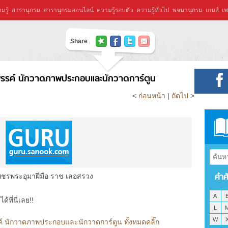
มรู้
สารานุกรม
สารานุกรมออนไลน์
ความรู้รอบตัว
ความรู้ทั่วไป
พจนานุกรม
เกมส์
เพ
Share
าพรรค์ นักวาดภาพประกอบและนักวาดการ์ตูน
<
ก่อนหน้า
|
ถัดไป
>
คำศ
ชรพระอุมาฝีมือ ราช เลอสรวง
A
ที่นี่เลย!!
L
W
รค์ นักวาดภาพประกอบและนักวาดการ์ตูน ทั้งหมดคลิ๊ก