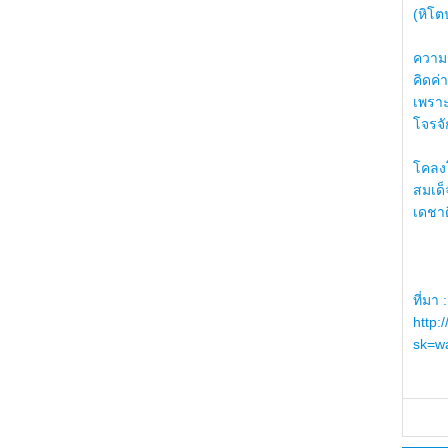
(หิโต
ความรู
คิดค่า
เพราะ
โจรจัก
โคลงโ
สมเด
เดชา
ที่มา :
http:
sk=wa