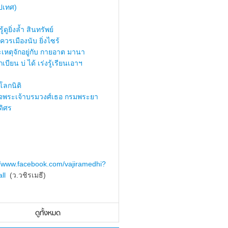
ปเทศ)
้ดูยิ่งล้ำ สินทรัพย์
ควรเมืองนับ ยิ่งไซร้
เหตุจักอยู่กับ กายอาต มานา
เบียน บ่ ได้ เร่งรู้เรียนเอาฯ
ลกนิติ
็จพระเจ้าบรมวงศ์เธอ กรมพระยา
ดิศร
//www.facebook.com/vajiramedhi?
ll
(ว.วชิรเมธี)
ดูทั้งหมด