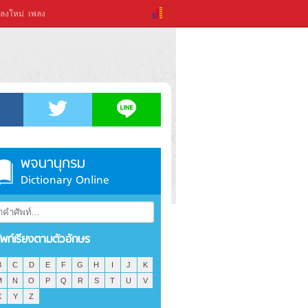
ลงใหม่
เพลง
พจนานุกรม
Dictionary Online
ัพท์เรียงตามตัวอักษร
B
C
D
E
F
G
H
I
J
K
M
N
O
P
Q
R
S
T
U
V
X
Y
Z