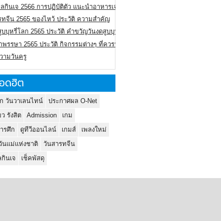
ลกินเจ 2566 การปฏิบัติตัว แนะนำอาหารเจ
รทจีน 2565 ของไหว้ ประวัติ ความสำคัญ
ูบบุหรี่โลก 2565 ประวัติ คำขวัญวันงดสูบบุหรี่โลก
พรรษา 2565 ประวัติ กิจกรรมต่างๆ ที่ควรปฏิบัติ
ความวันครู
อดฮิต
ก วันวาเลนไทน์
ประกาศผล O-Net
ยว รังสิต
Admission
เกม
ารศึก
ดูทีวีออนไลน์
เกมส์
เพลงใหม่
วันแม่แห่งชาติ
วันสารทจีน
กินเจ
เช็คพัสดุ