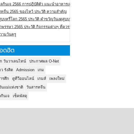
ลกินเจ 2566 การปฏิบัติตัว แนะนำอาหารเจ
รทจีน 2565 ของไหว้ ประวัติ ความสำคัญ
ูบบุหรี่โลก 2565 ประวัติ คำขวัญวันงดสูบบุหรี่โลก
พรรษา 2565 ประวัติ กิจกรรมต่างๆ ที่ควรปฏิบัติ
ความวันครู
อดฮิต
ก วันวาเลนไทน์
ประกาศผล O-Net
ยว รังสิต
Admission
เกม
ารศึก
ดูทีวีออนไลน์
เกมส์
เพลงใหม่
วันแม่แห่งชาติ
วันสารทจีน
กินเจ
เช็คพัสดุ