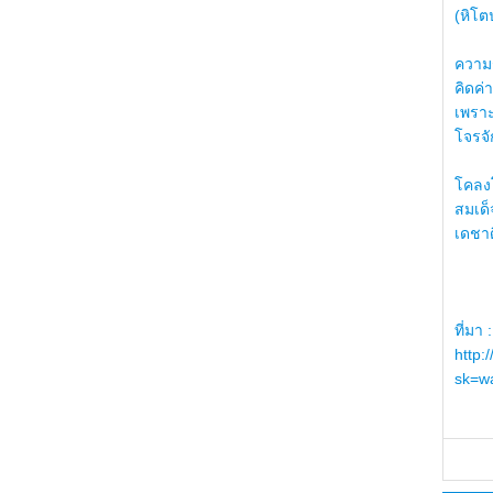
(หิโต
ความรู
คิดค่า
เพราะ
โจรจัก
โคลงโ
สมเด
เดชา
ที่มา :
http:
sk=wa