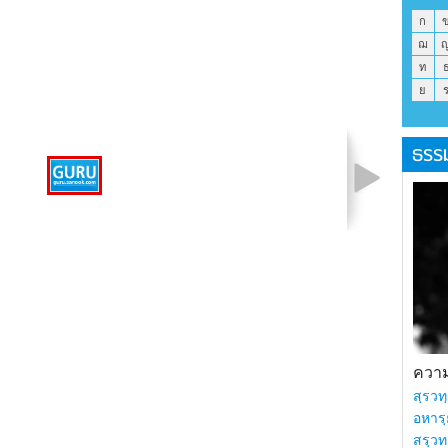
ก
ฌ
ท
ย
ธรร
รูปที่ 1 จาก 1
ความร
สฺรวทฺ
อหารฺ
สรฺวท