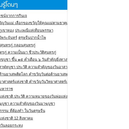
รู้โดนๆ
ชน์จากการกินเจ
ัญวันแม่ เลือกของขวัญให้คุณแม่ตามธาตุเกิด
ภูเขาทอง
ประเพณีแห่เทียนพรรษา
ว้พระจันทร์
ตรุษจีนปากน้ำโพ
ิสุนทรภู่ กลอนสุนทรภู่
ทรภู่ ความเป็นมา ชีวประวัติสุนทรภู่
สาขบูชา ขึ้น ๑๕ ค่ำเดือน ๖ วันสำคัญยิ่งทางพระพุทธศาสนา
สาฬหบูชา ประวัติ ความสําคัญของวันอาสาฬหบูชา
อต้านยาเสพติดโลก คำขวัญวันต่อต้านยาเสพติดสากล
ทยาศาสตร์แห่งชาติ คำขวัญวันวิทยาศาสตร์แห่งชาติ
ยมหาราช
อแห่งชาติ ประวัติ ความหมายของวันพ่อแห่งชาติ
ฆบูชา ความสำคัญของวันมาฆบูชา
กรรม ที่ต้องทำ ในวันตรุษจีน
่แห่งชาติ 12 สิงหาคม
ติวันลอยกระทง