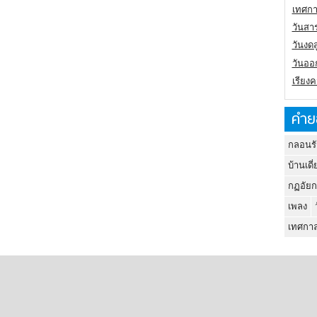
เทศกา
วันสา
วันงดส
วันออก
เรียง
คำย
กลอนรั
บ้านเดี่
กฏอัยก
เพลง
เทศกาล