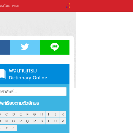
ลงใหม่
เพลง
พจนานุกรม
Dictionary Online
ัพท์เรียงตามตัวอักษร
B
C
D
E
F
G
H
I
J
K
M
N
O
P
Q
R
S
T
U
V
X
Y
Z