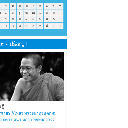
ข
ฃ
ค
ฅ
ฆ
ง
จ
ฉ
ช
ซ
ญ
ฎ
ฏ
ฐ
ฑ
ฒ
ณ
ด
ต
ถ
ธ
น
บ
ป
ผ
ฝ
พ
ฟ
ภ
ม
ร
ล
ว
ศ
ษ
ส
ห
ฬ
อ
ฮ
มะ - ปรัชญา
ู้
รเวฺยษุ วิไทฺยว ทฺรวฺยมาหุรนุตฺตมมฺ
ย ยตฺวา ทนรฺ มตฺวา ทกฺษยตฺวาจฺจ