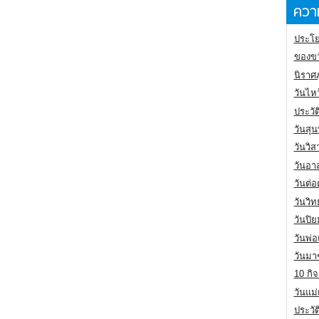
ความ
ประโย
ของขว
นิราศ
วันไห
ประวัต
วันสุน
วันวิ
วันอา
วันต่
วันวิ
วันปิ
วันพ่
วันมา
10 กิจ
วันแม
ประวั