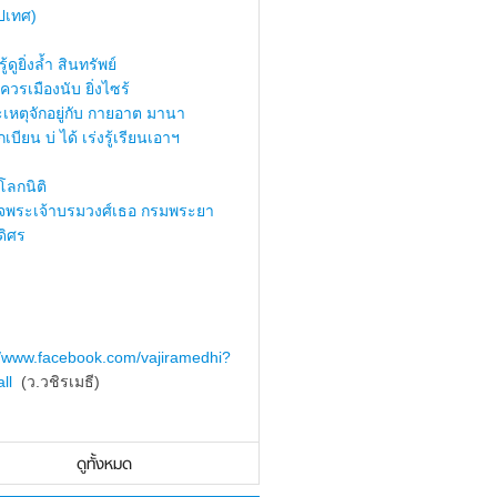
ปเทศ)
้ดูยิ่งล้ำ สินทรัพย์
ควรเมืองนับ ยิ่งไซร้
เหตุจักอยู่กับ กายอาต มานา
เบียน บ่ ได้ เร่งรู้เรียนเอาฯ
ลกนิติ
็จพระเจ้าบรมวงศ์เธอ กรมพระยา
ดิศร
//www.facebook.com/vajiramedhi?
ll
(ว.วชิรเมธี)
ดูทั้งหมด