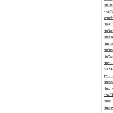
วันไห
ประวัต
ตรุษจ
วันสุน
วันวิ
วันอา
วันต่
วันวิ
วันปิ
วันพ่
10 กิจ
เทศกา
วันออก
วันมา
ประวั
วันแม
วันสา