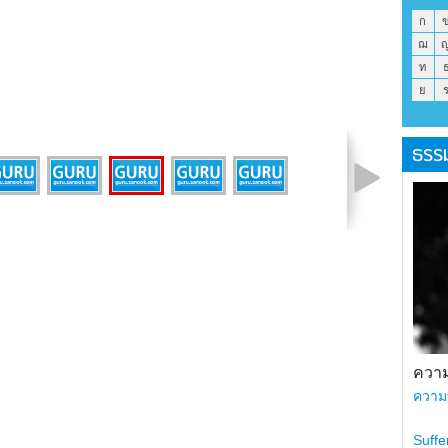
ก
ฌ
ท
ย
ธรร
รูปที่ 7 จาก 7
ความ
ความ
Suffe