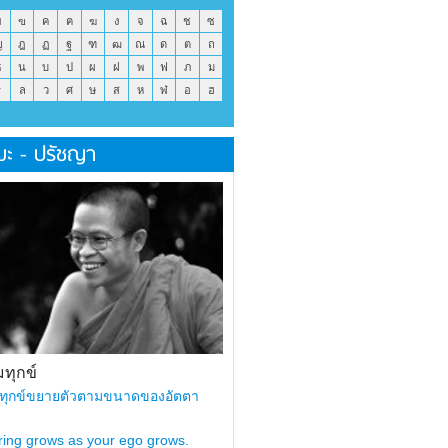
ข
ฃ
ค
ฅ
ฆ
ง
จ
ฉ
ช
ซ
ญ
ฎ
ฏ
ฐ
ฑ
ฒ
ณ
ด
ต
ถ
ธ
น
บ
ป
ผ
ฝ
พ
ฟ
ภ
ม
ร
ล
ว
ศ
ษ
ส
ห
ฬ
อ
ฮ
มะ - ปรัชญา
ทุกข์
ทุกข์ขยายตัวตามขนาดของอัตตา
ring grows as your ego grows.