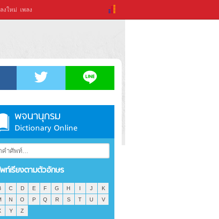
ลงใหม่
เพลง
พจนานุกรม
Dictionary Online
ัพท์เรียงตามตัวอักษร
B
C
D
E
F
G
H
I
J
K
M
N
O
P
Q
R
S
T
U
V
X
Y
Z