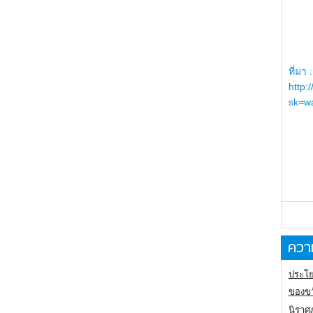
ที่มา :
http:
sk=wa
ความ
ประโย
ของขว
นิราศ