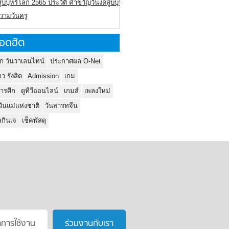
ูบบุหรี่โลก 2565 ประวัติ คำขวัญวันงดสูบบุหรี่โลก
ความวันครู
อดฮิต
ก วันวาเลนไทน์
ประกาศผล O-Net
ยว รังสิต
Admission
เกม
ารศึก
ดูทีวีออนไลน์
เกมส์
เพลงใหม่
วันแม่แห่งชาติ
วันสารทจีน
กินเจ
เช็คพัสดุ
าการใช้งาน
ร่วมงานกับเรา