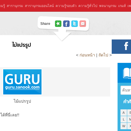
มรู้
สารานุกรม
สารานุกรมออนไลน์
ความรู้รอบตัว
ความรู้ทั่วไป
พจนานุกรม
เกมส์
เพ
Share
ไม้แปรรูป
<
ก่อนหน้า
|
ถัดไป
>
คำศ
ไม้แปรรูป
A
ที่นี่เลย!!
L
W