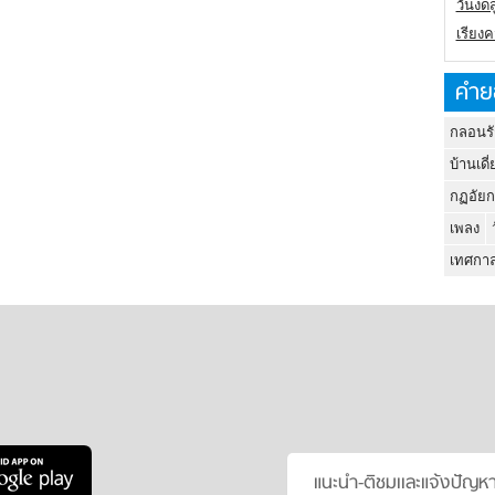
วันงดส
เรียง
คำย
กลอนรั
บ้านเดี่
กฏอัยก
เพลง
เทศกาล
แนะนำ-ติชมเเละแจ้งปัญห