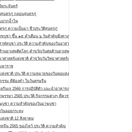
ว้พระจันทร์
ิสุนทรภู่ กลอนสุนทรภู่
ีนปากน้ำโพ
ทรภู่ ความเป็นมา ชีวประวัติสุนทรภู่
สาขบูชา ขึ้น ๑๕ ค่ำเดือน ๖ วันสำคัญยิ่งทางพระพุทธศาสนา
สาฬหบูชา ประวัติ ความสําคัญของวันอาสาฬหบูชา
อต้านยาเสพติดโลก คำขวัญวันต่อต้านยาเสพติดสากล
ทยาศาสตร์แห่งชาติ คำขวัญวันวิทยาศาสตร์แห่งชาติ
ยมหาราช
อแห่งชาติ ประวัติ ความหมายของวันพ่อแห่งชาติ
กรรม ที่ต้องทำ ในวันตรุษจีน
ลกินเจ 2566 การปฏิบัติตัว แนะนำอาหารเจ
พรรษา 2565 ประวัติ กิจกรรมต่างๆ ที่ควรปฏิบัติ
ฆบูชา ความสำคัญของวันมาฆบูชา
ติวันลอยกระทง
่แห่งชาติ 12 สิงหาคม
รทจีน 2565 ของไหว้ ประวัติ ความสำคัญ