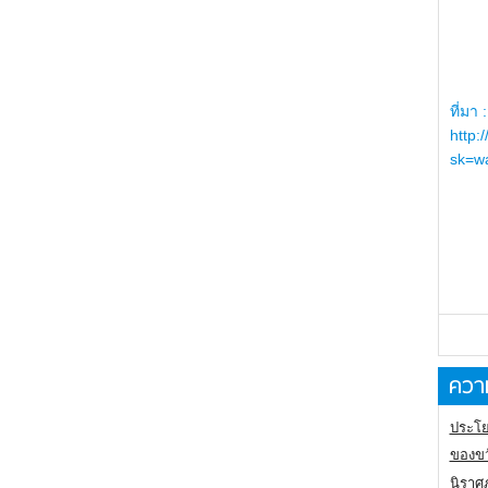
ที่มา :
http:
sk=wa
ความ
ประโย
ของขว
นิราศ