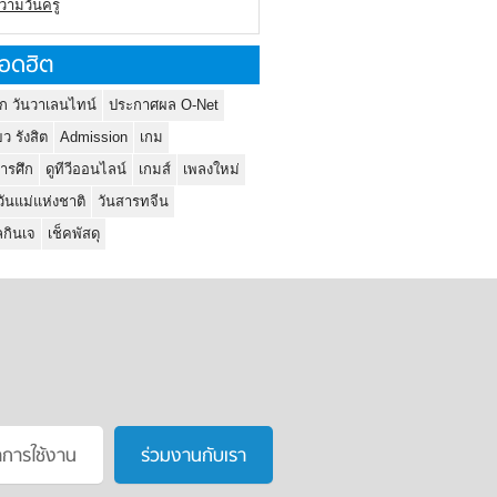
ความวันครู
อดฮิต
ก วันวาเลนไทน์
ประกาศผล O-Net
ยว รังสิต
Admission
เกม
ารศึก
ดูทีวีออนไลน์
เกมส์
เพลงใหม่
วันแม่แห่งชาติ
วันสารทจีน
กินเจ
เช็คพัสดุ
าการใช้งาน
ร่วมงานกับเรา