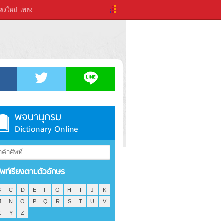
ลงใหม่
เพลง
พจนานุกรม
Dictionary Online
ัพท์เรียงตามตัวอักษร
B
C
D
E
F
G
H
I
J
K
M
N
O
P
Q
R
S
T
U
V
X
Y
Z