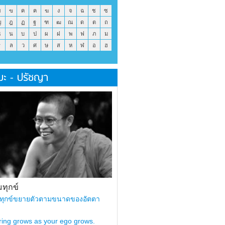
ข
ฃ
ค
ฅ
ฆ
ง
จ
ฉ
ช
ซ
ญ
ฎ
ฏ
ฐ
ฑ
ฒ
ณ
ด
ต
ถ
ธ
น
บ
ป
ผ
ฝ
พ
ฟ
ภ
ม
ร
ล
ว
ศ
ษ
ส
ห
ฬ
อ
ฮ
มะ - ปรัชญา
ทุกข์
ทุกข์ขยายตัวตามขนาดของอัตตา
ring grows as your ego grows.