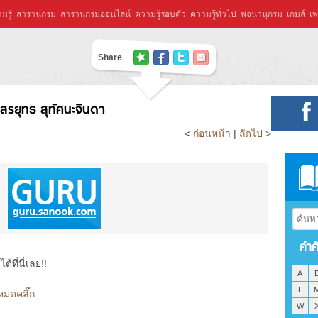
มรู้
สารานุกรม
สารานุกรมออนไลน์
ความรู้รอบตัว
ความรู้ทั่วไป
พจนานุกรม
เกมส์
เพ
Share
สรยุทธ สุทัศนะจินดา
<
ก่อนหน้า
|
ถัดไป
>
คำศ
ที่นี่เลย!!
A
L
หมดคลิ๊ก
W