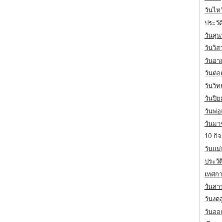
วันไห
ประวัต
วันสุน
วันวิ
วันอา
วันต่
วันวิ
วันปิ
วันพ่
วันมา
10 กิจ
วันแม
ประวั
เทศกา
วันสา
วันงดส
วันออก