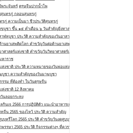
ว้พระจันทร์
ตรุษจีนปากน้ำโพ
ิสุนทรภู่ กลอนสุนทรภู่
ทรภู่ ความเป็นมา ชีวประวัติสุนทรภู่
สาขบูชา ขึ้น ๑๕ ค่ำเดือน ๖ วันสำคัญยิ่งทางพระพุทธศาสนา
สาฬหบูชา ประวัติ ความสําคัญของวันอาสาฬหบูชา
อต้านยาเสพติดโลก คำขวัญวันต่อต้านยาเสพติดสากล
ทยาศาสตร์แห่งชาติ คำขวัญวันวิทยาศาสตร์แห่งชาติ
ยมหาราช
อแห่งชาติ ประวัติ ความหมายของวันพ่อแห่งชาติ
ฆบูชา ความสำคัญของวันมาฆบูชา
กรรม ที่ต้องทำ ในวันตรุษจีน
่แห่งชาติ 12 สิงหาคม
ติวันลอยกระทง
ลกินเจ 2566 การปฏิบัติตัว แนะนำอาหารเจ
รทจีน 2565 ของไหว้ ประวัติ ความสำคัญ
ูบบุหรี่โลก 2565 ประวัติ คำขวัญวันงดสูบบุหรี่โลก
พรรษา 2565 ประวัติ กิจกรรมต่างๆ ที่ควรปฏิบัติ