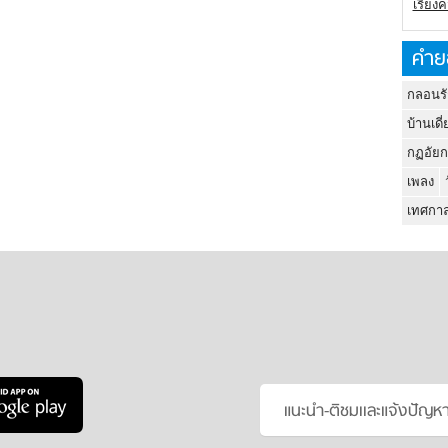
เรียง
คำย
กลอนรั
บ้านเดี่
กฏอัยก
เพลง
เทศกาล
แนะนำ-ติชมเเละแจ้งปัญห