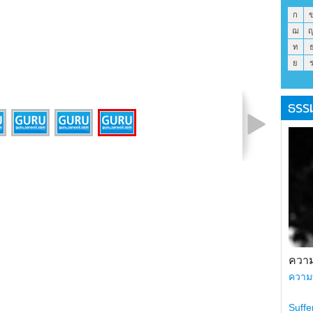
ก
ฌ
ท
ย
ธรร
รูปที่ 4 จาก 4
ความ
ความ
Suffe