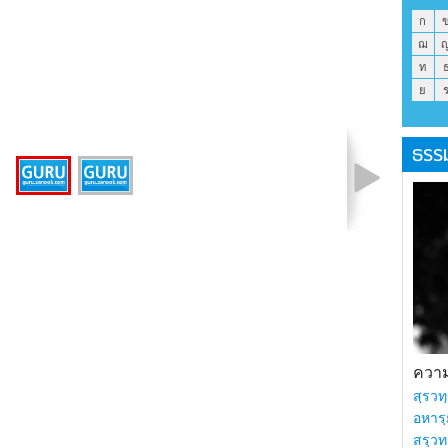
ก
ฌ
ท
ย
ธรร
รูปที่ 1 จาก 2
ความร
สฺรวทฺ
อหารฺ
สรฺวท