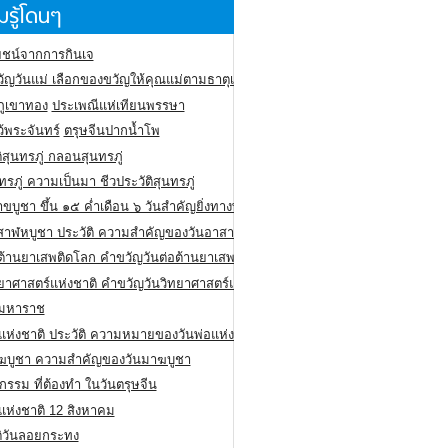
รู้โดนๆ
ชน์จากการกินเจ
ัญวันแม่ เลือกของขวัญให้คุณแม่ตามธาตุเกิด
ภูเขาทอง
ประเพณีแห่เทียนพรรษา
ว้พระจันทร์
ตรุษจีนปากน้ำโพ
ิสุนทรภู่ กลอนสุนทรภู่
ทรภู่ ความเป็นมา ชีวประวัติสุนทรภู่
สาขบูชา ขึ้น ๑๕ ค่ำเดือน ๖ วันสำคัญยิ่งทางพระพุทธศาสนา
สาฬหบูชา ประวัติ ความสําคัญของวันอาสาฬหบูชา
อต้านยาเสพติดโลก คำขวัญวันต่อต้านยาเสพติดสากล
ทยาศาสตร์แห่งชาติ คำขวัญวันวิทยาศาสตร์แห่งชาติ
ยมหาราช
อแห่งชาติ ประวัติ ความหมายของวันพ่อแห่งชาติ
ฆบูชา ความสำคัญของวันมาฆบูชา
กรรม ที่ต้องทำ ในวันตรุษจีน
่แห่งชาติ 12 สิงหาคม
ติวันลอยกระทง