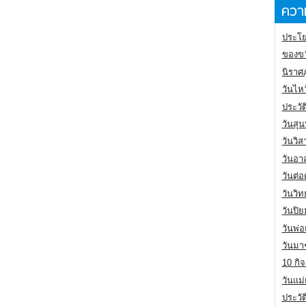
ความ
ประโย
ของขว
นิราศ
วันไห
ประวัต
วันสุน
วันวิ
วันอา
วันต่
วันวิ
วันปิ
วันพ่
วันมา
10 กิจ
วันแม
ประวั