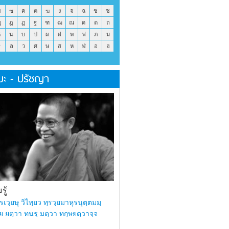
ข
ฃ
ค
ฅ
ฆ
ง
จ
ฉ
ช
ซ
ญ
ฎ
ฏ
ฐ
ฑ
ฒ
ณ
ด
ต
ถ
ธ
น
บ
ป
ผ
ฝ
พ
ฟ
ภ
ม
ร
ล
ว
ศ
ษ
ส
ห
ฬ
อ
ฮ
มะ - ปรัชญา
ู้
รเวฺยษุ วิไทฺยว ทฺรวฺยมาหุรนุตฺตมมฺ
ย ยตฺวา ทนรฺ มตฺวา ทกฺษยตฺวาจฺจ