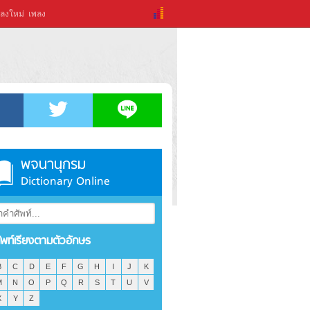
ลงใหม่
เพลง
พจนานุกรม
Dictionary Online
ัพท์เรียงตามตัวอักษร
B
C
D
E
F
G
H
I
J
K
M
N
O
P
Q
R
S
T
U
V
X
Y
Z