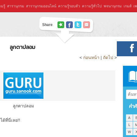
มรู้
สารานุกรม
สารานุกรมออนไลน์
ความรู้รอบตัว
ความรู้ทั่วไป
พจนานุกรม
เกมส์
เพ
Share
ลูกตาปลอม
<
ก่อนหน้า
|
ถัดไป
>
คำศ
ลูกตาปลอม
A
ที่นี่เลย!!
L
W