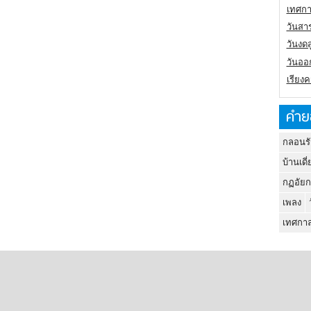
เทศกา
วันสา
วันงดส
วันออก
เรียง
คำย
กลอนรั
บ้านเดี่
กฏอัยก
เพลง
เทศกาล