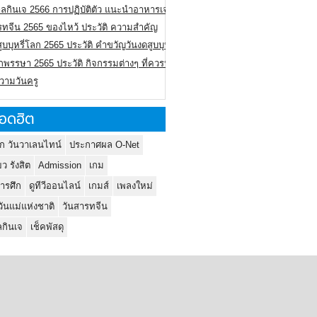
ลกินเจ 2566 การปฏิบัติตัว แนะนำอาหารเจ
รทจีน 2565 ของไหว้ ประวัติ ความสำคัญ
ูบบุหรี่โลก 2565 ประวัติ คำขวัญวันงดสูบบุหรี่โลก
พรรษา 2565 ประวัติ กิจกรรมต่างๆ ที่ควรปฏิบัติ
ความวันครู
อดฮิต
ก วันวาเลนไทน์
ประกาศผล O-Net
ยว รังสิต
Admission
เกม
ารศึก
ดูทีวีออนไลน์
เกมส์
เพลงใหม่
วันแม่แห่งชาติ
วันสารทจีน
กินเจ
เช็คพัสดุ