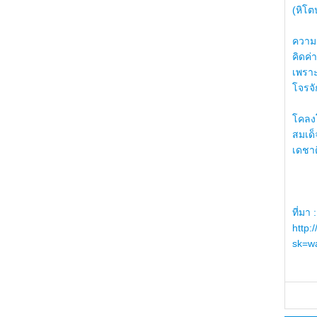
(หิโต
ความรู
คิดค่า
เพราะ
โจรจัก
โคลงโ
สมเด
เดชา
ที่มา :
http:
sk=wa