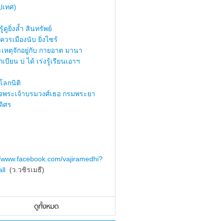
ปเทศ)
้ดูยิ่งล้ำ สินทรัพย์
ควรเมืองนับ ยิ่งไซร้
เหตุจักอยู่กับ กายอาต มานา
เบียน บ่ ได้ เร่งรู้เรียนเอาฯ
ลกนิติ
็จพระเจ้าบรมวงศ์เธอ กรมพระยา
ดิศร
//www.facebook.com/vajiramedhi?
ll
(ว.วชิรเมธี)
ดูทั้งหมด