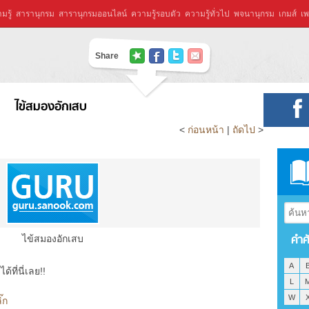
มรู้
สารานุกรม
สารานุกรมออนไลน์
ความรู้รอบตัว
ความรู้ทั่วไป
พจนานุกรม
เกมส์
เพ
Share
ไข้สมองอักเสบ
<
ก่อนหน้า
|
ถัดไป
>
คำศ
ไข้สมองอักเสบ
A
ที่นี่เลย!!
L
W
๊ก