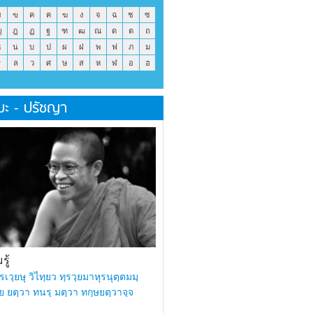
ข
ฃ
ค
ฅ
ฆ
ง
จ
ฉ
ช
ซ
ญ
ฎ
ฏ
ฐ
ฑ
ฒ
ณ
ด
ต
ถ
ธ
น
บ
ป
ผ
ฝ
พ
ฟ
ภ
ม
ร
ล
ว
ศ
ษ
ส
ห
ฬ
อ
ฮ
มะ - ปรัชญา
ู้
รเวฺยษุ วิไทฺยว ทฺรวฺยมาหุรนุตฺตมมฺ
ย ยตฺวา ทนรฺ มตฺวา ทกฺษยตฺวาจฺจ