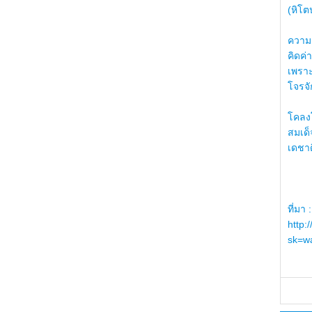
(หิโต
ความรู
คิดค่า
เพราะ
โจรจัก
โคลงโ
สมเด
เดชา
ที่มา :
http:
sk=wa