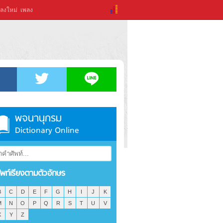
ลงใหม่
เพลง
พจนานุกรม
Dictionary Online
ัพท์เรียงตามตัวอักษร
B
C
D
E
F
G
H
I
J
K
M
N
O
P
Q
R
S
T
U
V
X
Y
Z