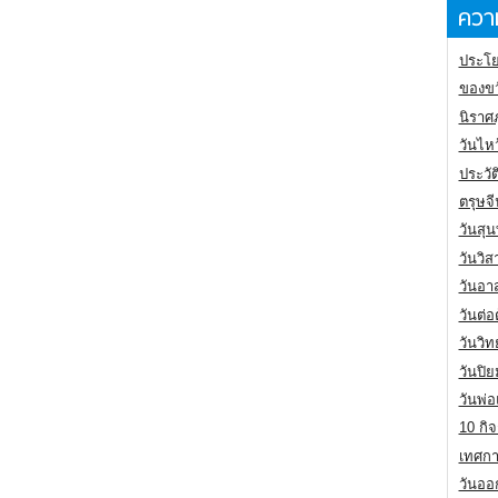
ความ
ประโย
ของขว
นิราศ
วันไห
ประวัต
ตรุษจ
วันสุน
วันวิ
วันอา
วันต่
วันวิ
วันปิ
วันพ่
10 กิจ
เทศกา
วันออก