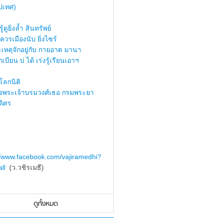
ปเทศ)
้ดูยิ่งล้ำ สินทรัพย์
ควรเมืองนับ ยิ่งไซร้
เหตุจักอยู่กับ กายอาต มานา
เบียน บ่ ได้ เร่งรู้เรียนเอาฯ
ลกนิติ
็จพระเจ้าบรมวงศ์เธอ กรมพระยา
ดิศร
//www.facebook.com/vajiramedhi?
ll
(ว.วชิรเมธี)
ดูทั้งหมด