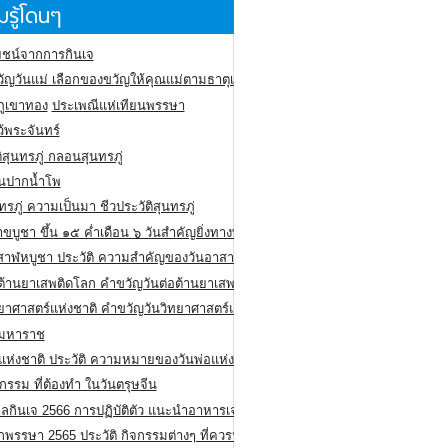
รู้โดนๆ
ชน์จากการกินเจ
ัญวันแม่ เลือกของขวัญให้คุณแม่ตามธาตุเกิด
ภูเขาทอง
ประเพณีแห่เทียนพรรษา
ว้พระจันทร์
ิสุนทรภู่ กลอนสุนทรภู่
ีนปากน้ำโพ
ทรภู่ ความเป็นมา ชีวประวัติสุนทรภู่
สาขบูชา ขึ้น ๑๕ ค่ำเดือน ๖ วันสำคัญยิ่งทางพระพุทธศาสนา
สาฬหบูชา ประวัติ ความสําคัญของวันอาสาฬหบูชา
อต้านยาเสพติดโลก คำขวัญวันต่อต้านยาเสพติดสากล
ทยาศาสตร์แห่งชาติ คำขวัญวันวิทยาศาสตร์แห่งชาติ
ยมหาราช
อแห่งชาติ ประวัติ ความหมายของวันพ่อแห่งชาติ
กรรม ที่ต้องทำ ในวันตรุษจีน
ลกินเจ 2566 การปฏิบัติตัว แนะนำอาหารเจ
พรรษา 2565 ประวัติ กิจกรรมต่างๆ ที่ควรปฏิบัติ