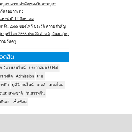
ฆบูชา ความสำคัญของวันมาฆบูชา
ติวันลอยกระทง
่แห่งชาติ 12 สิงหาคม
รทจีน 2565 ของไหว้ ประวัติ ความสำคัญ
ูบบุหรี่โลก 2565 ประวัติ คำขวัญวันงดสูบบุหรี่โลก
ความวันครู
อดฮิต
ก วันวาเลนไทน์
ประกาศผล O-Net
ยว รังสิต
Admission
เกม
ารศึก
ดูทีวีออนไลน์
เกมส์
เพลงใหม่
วันแม่แห่งชาติ
วันสารทจีน
กินเจ
เช็คพัสดุ