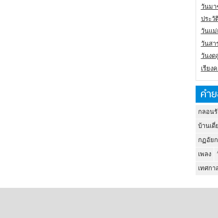
วันมา
ประวั
วันแม
วันสา
วันงดส
เรียง
คำย
กลอนรั
บ้านเดี่
กฏอัยก
เพลง
เทศกาล