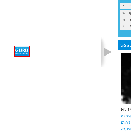
ก
ฌ
ท
ย
ธรร
รูปที่ 1 จาก 1
ความร
สฺรวทฺ
อหารฺ
สรฺวท