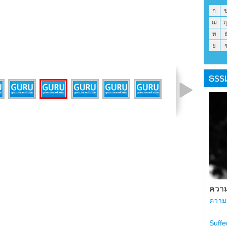
ก
ฌ
ท
ย
ธรร
รูปที่ 7 จาก 8
ความ
ความ
Suffe