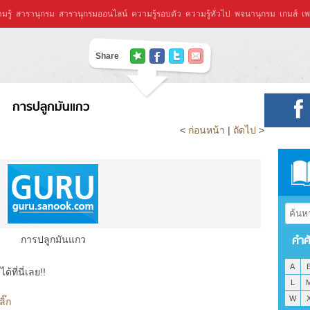
มรู้
สารานุกรม
สารานุกรมออนไลน์
ความรู้รอบตัว
ความรู้ทั่วไป
พจนานุกรม
เกมส์
เพ
Share
การปลูกมันแกว
<
ก่อนหน้า
|
ถัดไป
>
คำศ
การปลูกมันแกว
A
ที่นี่เลย!!
L
W
ิ๊ก