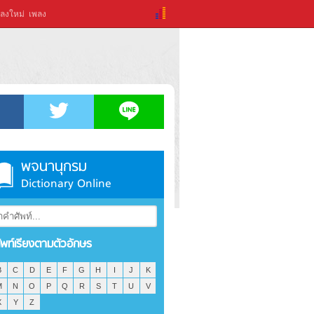
ลงใหม่
เพลง
พจนานุกรม
Dictionary Online
ัพท์เรียงตามตัวอักษร
B
C
D
E
F
G
H
I
J
K
M
N
O
P
Q
R
S
T
U
V
X
Y
Z