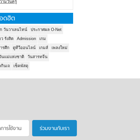
ความวันครู
อดฮิต
ก วันวาเลนไทน์
ประกาศผล O-Net
ยว รังสิต
Admission
เกม
ารศึก
ดูทีวีออนไลน์
เกมส์
เพลงใหม่
วันแม่แห่งชาติ
วันสารทจีน
กินเจ
เช็คพัสดุ
าการใช้งาน
ร่วมงานกับเรา