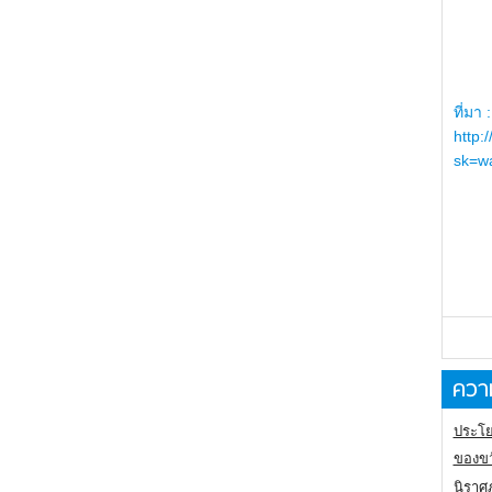
ที่มา :
http:
sk=wa
ความ
ประโย
ของขว
นิราศ