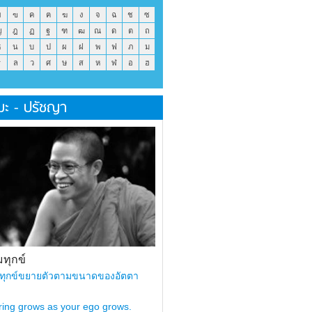
ข
ฃ
ค
ฅ
ฆ
ง
จ
ฉ
ช
ซ
ญ
ฎ
ฏ
ฐ
ฑ
ฒ
ณ
ด
ต
ถ
ธ
น
บ
ป
ผ
ฝ
พ
ฟ
ภ
ม
ร
ล
ว
ศ
ษ
ส
ห
ฬ
อ
ฮ
มะ - ปรัชญา
ทุกข์
ทุกข์ขยายตัวตามขนาดของอัตตา
ring grows as your ego grows.