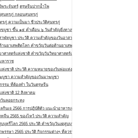
ว้พระจันทร์
ตรุษจีนปากน้ำโพ
ิสุนทรภู่ กลอนสุนทรภู่
ทรภู่ ความเป็นมา ชีวประวัติสุนทรภู่
สาขบูชา ขึ้น ๑๕ ค่ำเดือน ๖ วันสำคัญยิ่งทางพระพุทธศาสนา
สาฬหบูชา ประวัติ ความสําคัญของวันอาสาฬหบูชา
อต้านยาเสพติดโลก คำขวัญวันต่อต้านยาเสพติดสากล
ทยาศาสตร์แห่งชาติ คำขวัญวันวิทยาศาสตร์แห่งชาติ
ยมหาราช
อแห่งชาติ ประวัติ ความหมายของวันพ่อแห่งชาติ
ฆบูชา ความสำคัญของวันมาฆบูชา
กรรม ที่ต้องทำ ในวันตรุษจีน
่แห่งชาติ 12 สิงหาคม
ติวันลอยกระทง
ลกินเจ 2566 การปฏิบัติตัว แนะนำอาหารเจ
รทจีน 2565 ของไหว้ ประวัติ ความสำคัญ
ูบบุหรี่โลก 2565 ประวัติ คำขวัญวันงดสูบบุหรี่โลก
พรรษา 2565 ประวัติ กิจกรรมต่างๆ ที่ควรปฏิบัติ