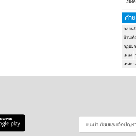
เรียง
คำย
กลอนรั
บ้านเดี่
กฏอัยก
เพลง
เทศกาล
แนะนำ-ติชมเเละแจ้งปัญห