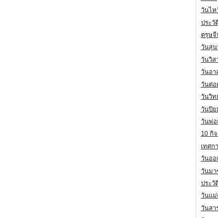
วันไห
ประวัต
ตรุษจ
วันสุน
วันวิ
วันอา
วันต่
วันวิ
วันปิ
วันพ่
10 กิจ
เทศกา
วันออก
วันมา
ประวั
วันแม
วันสา