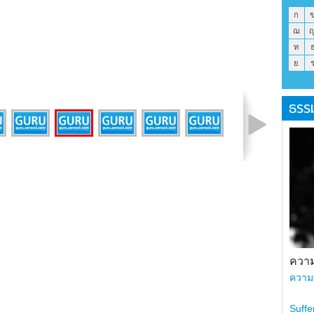
ก
ฌ
ท
ย
ธรร
รูปที่ 4 จาก 8
ความ
ความ
Suffe