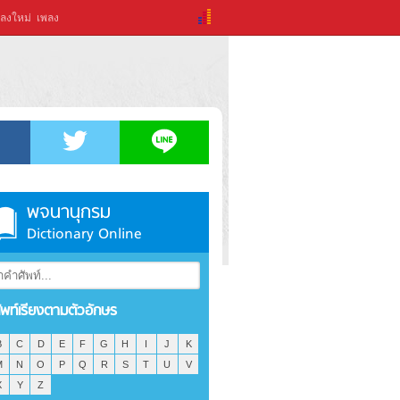
ลงใหม่
เพลง
พจนานุกรม
Dictionary Online
ัพท์เรียงตามตัวอักษร
B
C
D
E
F
G
H
I
J
K
M
N
O
P
Q
R
S
T
U
V
X
Y
Z