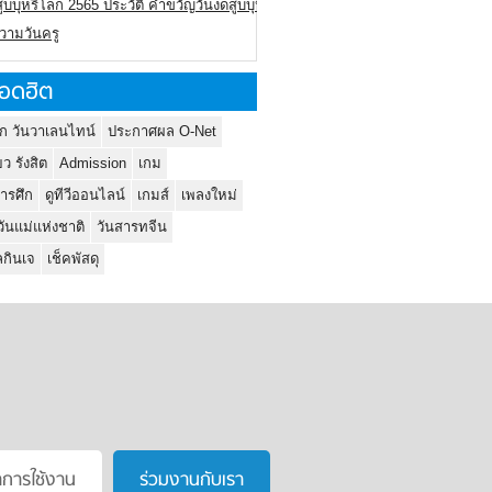
ูบบุหรี่โลก 2565 ประวัติ คำขวัญวันงดสูบบุหรี่โลก
ความวันครู
อดฮิต
ก วันวาเลนไทน์
ประกาศผล O-Net
ยว รังสิต
Admission
เกม
ารศึก
ดูทีวีออนไลน์
เกมส์
เพลงใหม่
วันแม่แห่งชาติ
วันสารทจีน
กินเจ
เช็คพัสดุ
าการใช้งาน
ร่วมงานกับเรา