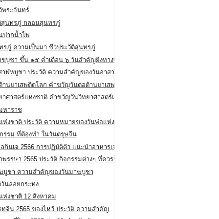
ว้พระจันทร์
ิสุนทรภู่ กลอนสุนทรภู่
ีนปากน้ำโพ
ทรภู่ ความเป็นมา ชีวประวัติสุนทรภู่
สาขบูชา ขึ้น ๑๕ ค่ำเดือน ๖ วันสำคัญยิ่งทางพระพุทธศาสนา
สาฬหบูชา ประวัติ ความสําคัญของวันอาสาฬหบูชา
อต้านยาเสพติดโลก คำขวัญวันต่อต้านยาเสพติดสากล
ทยาศาสตร์แห่งชาติ คำขวัญวันวิทยาศาสตร์แห่งชาติ
ยมหาราช
อแห่งชาติ ประวัติ ความหมายของวันพ่อแห่งชาติ
กรรม ที่ต้องทำ ในวันตรุษจีน
ลกินเจ 2566 การปฏิบัติตัว แนะนำอาหารเจ
พรรษา 2565 ประวัติ กิจกรรมต่างๆ ที่ควรปฏิบัติ
ฆบูชา ความสำคัญของวันมาฆบูชา
ติวันลอยกระทง
่แห่งชาติ 12 สิงหาคม
รทจีน 2565 ของไหว้ ประวัติ ความสำคัญ