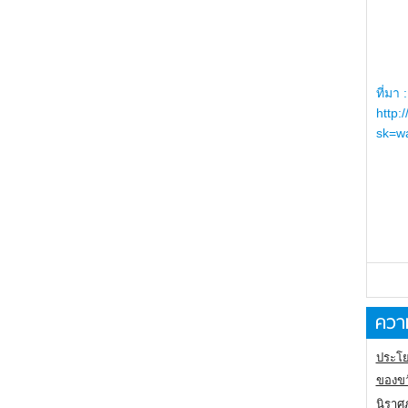
ที่มา :
http:
sk=wa
ความ
ประโย
ของขว
นิราศ