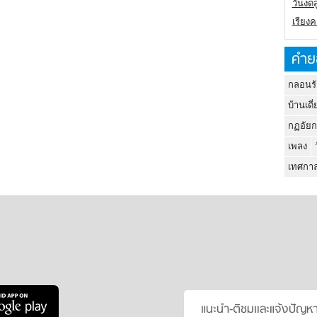
วันงดส
เรียง
คำย
กลอนรั
บ้านเดี่
กฏอัยก
เพลง
เทศกาล
แนะนำ-ติชมเเละแจ้งปัญห