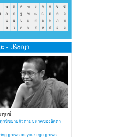
ข
ฃ
ค
ฅ
ฆ
ง
จ
ฉ
ช
ซ
ญ
ฎ
ฏ
ฐ
ฑ
ฒ
ณ
ด
ต
ถ
ธ
น
บ
ป
ผ
ฝ
พ
ฟ
ภ
ม
ร
ล
ว
ศ
ษ
ส
ห
ฬ
อ
ฮ
มะ - ปรัชญา
ทุกข์
ทุกข์ขยายตัวตามขนาดของอัตตา
ring grows as your ego grows.