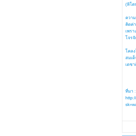
(หิโต
ความรู
คิดค่า
เพราะ
โจรจัก
โคลงโ
สมเด
เดชา
ที่มา :
http:
sk=wa