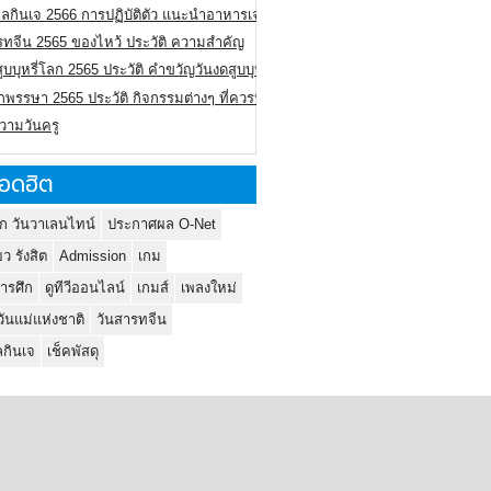
ลกินเจ 2566 การปฏิบัติตัว แนะนำอาหารเจ
รทจีน 2565 ของไหว้ ประวัติ ความสำคัญ
ูบบุหรี่โลก 2565 ประวัติ คำขวัญวันงดสูบบุหรี่โลก
พรรษา 2565 ประวัติ กิจกรรมต่างๆ ที่ควรปฏิบัติ
ความวันครู
อดฮิต
ก วันวาเลนไทน์
ประกาศผล O-Net
ยว รังสิต
Admission
เกม
ารศึก
ดูทีวีออนไลน์
เกมส์
เพลงใหม่
วันแม่แห่งชาติ
วันสารทจีน
กินเจ
เช็คพัสดุ