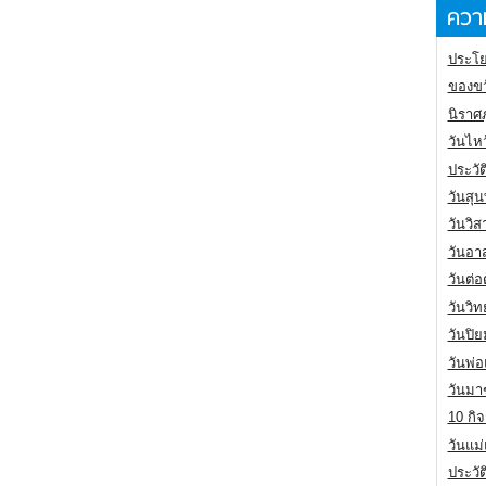
ความ
ประโย
ของขว
นิราศ
วันไห
ประวัต
วันสุน
วันวิ
วันอา
วันต่
วันวิ
วันปิ
วันพ่
วันมา
10 กิจ
วันแม
ประวั