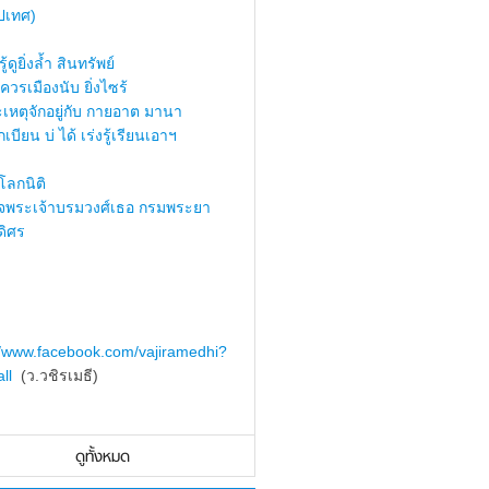
ปเทศ)
้ดูยิ่งล้ำ สินทรัพย์
ควรเมืองนับ ยิ่งไซร้
เหตุจักอยู่กับ กายอาต มานา
เบียน บ่ ได้ เร่งรู้เรียนเอาฯ
ลกนิติ
็จพระเจ้าบรมวงศ์เธอ กรมพระยา
ดิศร
//www.facebook.com/vajiramedhi?
ll
(ว.วชิรเมธี)
ดูทั้งหมด