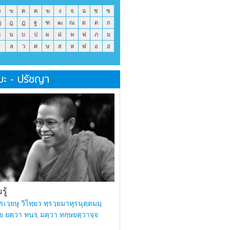
ข
ฃ
ค
ฅ
ฆ
ง
จ
ฉ
ช
ซ
ญ
ฎ
ฏ
ฐ
ฑ
ฒ
ณ
ด
ต
ถ
ธ
น
บ
ป
ผ
ฝ
พ
ฟ
ภ
ม
ร
ล
ว
ศ
ษ
ส
ห
ฬ
อ
ฮ
มะ - ปรัชญา
ู้
รเวฺยษุ วิไทฺยว ทฺรวฺยมาหุรนุตฺตมมฺ
ย ยตฺวา ทนรฺ มตฺวา ทกฺษยตฺวาจฺจ