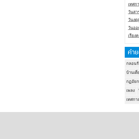
เทศกา
วันสา
วันงดส
วันออก
เรียง
คำย
กลอนรั
บ้านเดี่
กฏอัยก
เพลง
เทศกาล