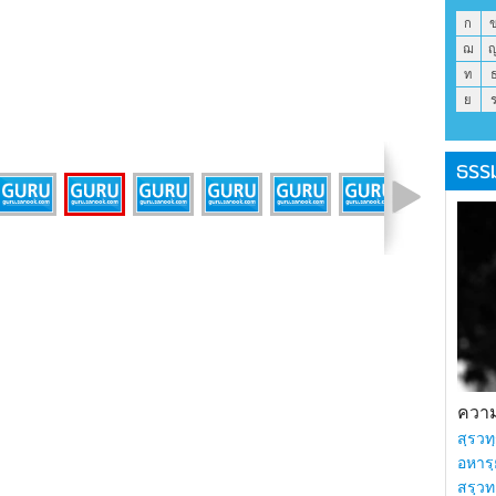
ก
ฌ
ท
ย
ธรร
รูปที่ 4 จาก 12
ความร
สฺรวทฺ
อหารฺ
สรฺวท