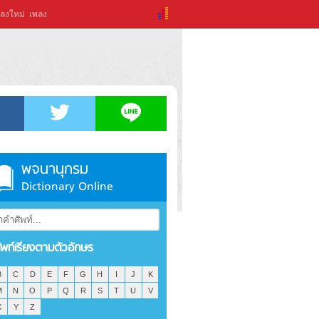
ลงใหม่
เพลง
พจนานุกรม
Dictionary Online
ัพท์เรียงตามตัวอักษร
B
C
D
E
F
G
H
I
J
K
M
N
O
P
Q
R
S
T
U
V
X
Y
Z