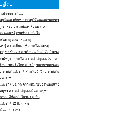
รู้โดนๆ
ชน์จากการกินเจ
ัญวันแม่ เลือกของขวัญให้คุณแม่ตามธาตุเกิด
ภูเขาทอง
ประเพณีแห่เทียนพรรษา
ว้พระจันทร์
ตรุษจีนปากน้ำโพ
ิสุนทรภู่ กลอนสุนทรภู่
ทรภู่ ความเป็นมา ชีวประวัติสุนทรภู่
สาขบูชา ขึ้น ๑๕ ค่ำเดือน ๖ วันสำคัญยิ่งทางพระพุทธศาสนา
สาฬหบูชา ประวัติ ความสําคัญของวันอาสาฬหบูชา
อต้านยาเสพติดโลก คำขวัญวันต่อต้านยาเสพติดสากล
ทยาศาสตร์แห่งชาติ คำขวัญวันวิทยาศาสตร์แห่งชาติ
ยมหาราช
อแห่งชาติ ประวัติ ความหมายของวันพ่อแห่งชาติ
ฆบูชา ความสำคัญของวันมาฆบูชา
กรรม ที่ต้องทำ ในวันตรุษจีน
่แห่งชาติ 12 สิงหาคม
ติวันลอยกระทง