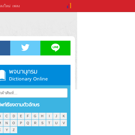
ลงใหม่
เพลง
พจนานุกรม
Dictionary Online
ัพท์เรียงตามตัวอักษร
B
C
D
E
F
G
H
I
J
K
M
N
O
P
Q
R
S
T
U
V
X
Y
Z