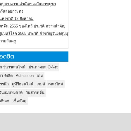
ฆบูชา ความสำคัญของวันมาฆบูชา
ติวันลอยกระทง
่แห่งชาติ 12 สิงหาคม
รทจีน 2565 ของไหว้ ประวัติ ความสำคัญ
ูบบุหรี่โลก 2565 ประวัติ คำขวัญวันงดสูบบุหรี่โลก
ความวันครู
อดฮิต
ก วันวาเลนไทน์
ประกาศผล O-Net
ยว รังสิต
Admission
เกม
ารศึก
ดูทีวีออนไลน์
เกมส์
เพลงใหม่
วันแม่แห่งชาติ
วันสารทจีน
กินเจ
เช็คพัสดุ