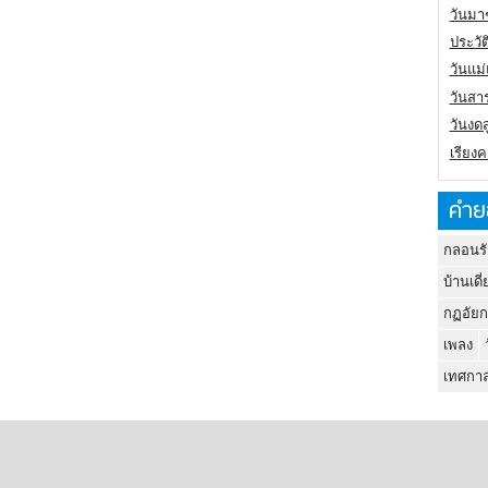
วันมา
ประวั
วันแม
วันสา
วันงดส
เรียง
คำย
กลอนรั
บ้านเดี่
กฏอัยก
เพลง
เทศกาล