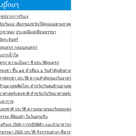
รู้โดนๆ
ชน์จากการกินเจ
ัญวันแม่ เลือกของขวัญให้คุณแม่ตามธาตุเกิด
ภูเขาทอง
ประเพณีแห่เทียนพรรษา
ว้พระจันทร์
ิสุนทรภู่ กลอนสุนทรภู่
ีนปากน้ำโพ
ทรภู่ ความเป็นมา ชีวประวัติสุนทรภู่
สาขบูชา ขึ้น ๑๕ ค่ำเดือน ๖ วันสำคัญยิ่งทางพระพุทธศาสนา
สาฬหบูชา ประวัติ ความสําคัญของวันอาสาฬหบูชา
อต้านยาเสพติดโลก คำขวัญวันต่อต้านยาเสพติดสากล
ทยาศาสตร์แห่งชาติ คำขวัญวันวิทยาศาสตร์แห่งชาติ
ยมหาราช
อแห่งชาติ ประวัติ ความหมายของวันพ่อแห่งชาติ
กรรม ที่ต้องทำ ในวันตรุษจีน
ลกินเจ 2566 การปฏิบัติตัว แนะนำอาหารเจ
พรรษา 2565 ประวัติ กิจกรรมต่างๆ ที่ควรปฏิบัติ