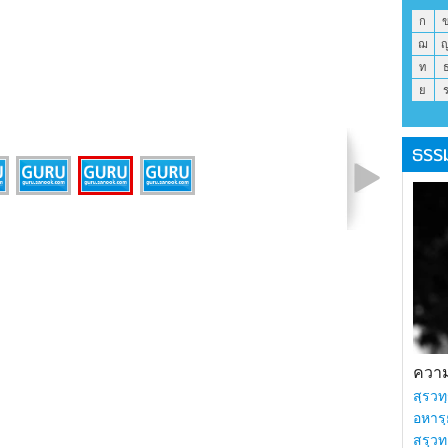
ก
ฌ
ท
ย
ธรร
รูปที่ 3 จาก 4
ความร
สฺรวทฺ
อหารฺ
สรฺวท