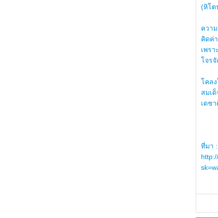
(หิโต
ความรู
คิดค่า
เพราะ
โจรจัก
โคลงโ
สมเด
เดชา
ที่มา :
http:
sk=wa