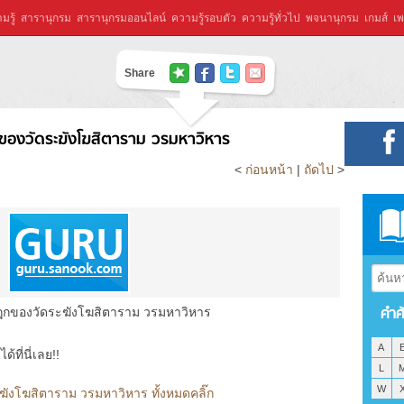
มรู้
สารานุกรม
สารานุกรมออนไลน์
ความรู้รอบตัว
ความรู้ทั่วไป
พจนานุกรม
เกมส์
เพ
Share
ของวัดระฆังโฆสิตาราม วรมหาวิหาร
<
ก่อนหน้า
|
ถัดไป
>
คำศ
กของวัดระฆังโฆสิตาราม วรมหาวิหาร
A
ที่นี่เลย!!
L
W
ังโฆสิตาราม วรมหาวิหาร ทั้งหมดคลิ๊ก