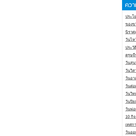
ความ
ประโย
ของขว
นิราศ
วันไห
ประวัต
ตรุษจ
วันสุน
วันวิ
วันอา
วันต่
วันวิ
วันปิ
วันพ่
10 กิจ
เทศกา
วันออก