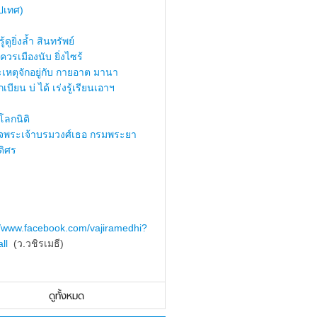
ปเทศ)
้ดูยิ่งล้ำ สินทรัพย์
ควรเมืองนับ ยิ่งไซร้
เหตุจักอยู่กับ กายอาต มานา
เบียน บ่ ได้ เร่งรู้เรียนเอาฯ
ลกนิติ
็จพระเจ้าบรมวงศ์เธอ กรมพระยา
ดิศร
//www.facebook.com/vajiramedhi?
ll
(ว.วชิรเมธี)
ดูทั้งหมด