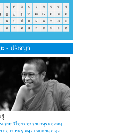
ข
ฃ
ค
ฅ
ฆ
ง
จ
ฉ
ช
ซ
ญ
ฎ
ฏ
ฐ
ฑ
ฒ
ณ
ด
ต
ถ
ธ
น
บ
ป
ผ
ฝ
พ
ฟ
ภ
ม
ร
ล
ว
ศ
ษ
ส
ห
ฬ
อ
ฮ
มะ - ปรัชญา
ู้
รเวฺยษุ วิไทฺยว ทฺรวฺยมาหุรนุตฺตมมฺ
ย ยตฺวา ทนรฺ มตฺวา ทกฺษยตฺวาจฺจ