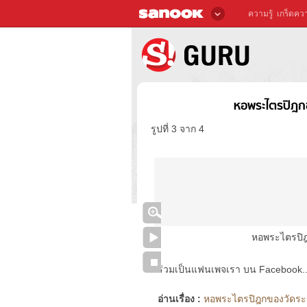
ความรู้
เกร็ดควา
หอพระไตรปิฎก
รูปที่ 3 จาก 4
หอพระไตรปิฎ
ร่วมเป็นแฟนเพจเรา บน Facebook..ได้
อ่านเรื่อง :
หอพระไตรปิฎกของวัดระฆ