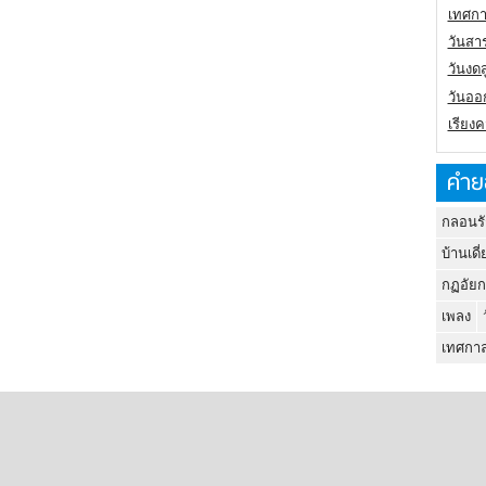
เทศกา
วันสา
วันงดส
วันออก
เรียง
คำย
กลอนรั
บ้านเดี่
กฏอัยก
เพลง
เทศกาล