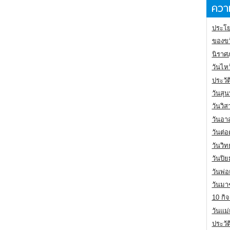
ความ
ประโย
ของขว
นิราศ
วันไห
ประวัต
วันสุน
วันวิ
วันอา
วันต่
วันวิ
วันปิ
วันพ่
วันมา
10 กิจ
วันแม
ประวั