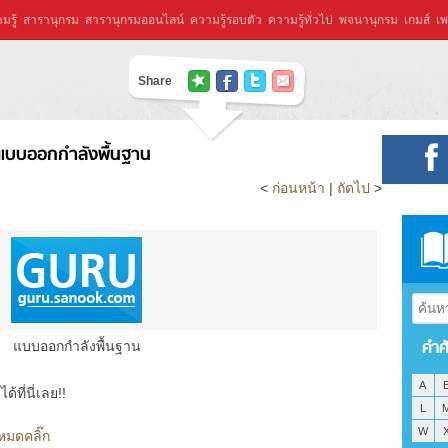
มรู้
สารานุกรม
สารานุกรมออนไลน์
ความรู้รอบตัว
ความรู้ทั่วไป
พจนานุกรม
เกมส์
เพ
Share
แบบออกกำลังพื้นฐาน
<
ก่อนหน้า
|
ถัดไป
>
คำศ
แบบออกกำลังพื้นฐาน
A
ที่นี่เลย!!
L
W
หมดคลิ๊ก