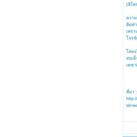
(หิโต
ความรู
คิดค่า
เพราะ
โจรจัก
โคลงโ
สมเด
เดชา
ที่มา :
http:
sk=wa