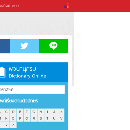
ลงใหม่
เพลง
พจนานุกรม
Dictionary Online
ัพท์เรียงตามตัวอักษร
B
C
D
E
F
G
H
I
J
K
M
N
O
P
Q
R
S
T
U
V
X
Y
Z