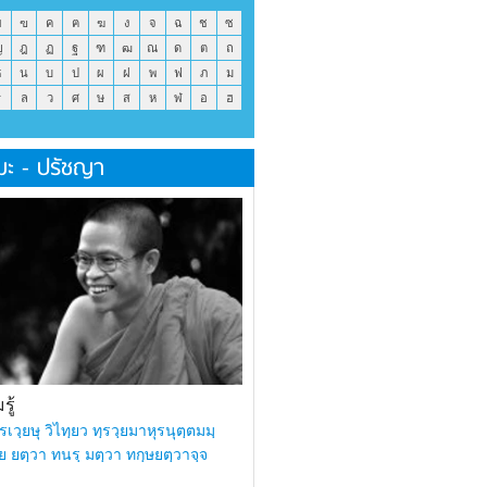
ข
ฃ
ค
ฅ
ฆ
ง
จ
ฉ
ช
ซ
ญ
ฎ
ฏ
ฐ
ฑ
ฒ
ณ
ด
ต
ถ
ธ
น
บ
ป
ผ
ฝ
พ
ฟ
ภ
ม
ร
ล
ว
ศ
ษ
ส
ห
ฬ
อ
ฮ
มะ - ปรัชญา
ู้
รเวฺยษุ วิไทฺยว ทฺรวฺยมาหุรนุตฺตมมฺ
ย ยตฺวา ทนรฺ มตฺวา ทกฺษยตฺวาจฺจ