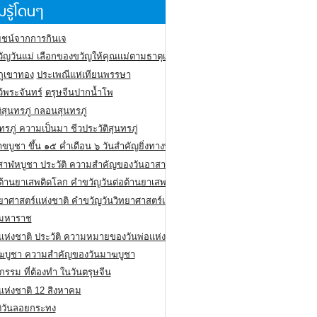
รู้โดนๆ
ชน์จากการกินเจ
ัญวันแม่ เลือกของขวัญให้คุณแม่ตามธาตุเกิด
ภูเขาทอง
ประเพณีแห่เทียนพรรษา
ว้พระจันทร์
ตรุษจีนปากน้ำโพ
ิสุนทรภู่ กลอนสุนทรภู่
ทรภู่ ความเป็นมา ชีวประวัติสุนทรภู่
สาขบูชา ขึ้น ๑๕ ค่ำเดือน ๖ วันสำคัญยิ่งทางพระพุทธศาสนา
สาฬหบูชา ประวัติ ความสําคัญของวันอาสาฬหบูชา
อต้านยาเสพติดโลก คำขวัญวันต่อต้านยาเสพติดสากล
ทยาศาสตร์แห่งชาติ คำขวัญวันวิทยาศาสตร์แห่งชาติ
ยมหาราช
อแห่งชาติ ประวัติ ความหมายของวันพ่อแห่งชาติ
ฆบูชา ความสำคัญของวันมาฆบูชา
กรรม ที่ต้องทำ ในวันตรุษจีน
่แห่งชาติ 12 สิงหาคม
ติวันลอยกระทง