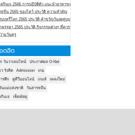
ลกินเจ 2566 การปฏิบัติตัว แนะนำอาหารเจ
รทจีน 2565 ของไหว้ ประวัติ ความสำคัญ
ูบบุหรี่โลก 2565 ประวัติ คำขวัญวันงดสูบบุหรี่โลก
พรรษา 2565 ประวัติ กิจกรรมต่างๆ ที่ควรปฏิบัติ
ความวันครู
อดฮิต
ก วันวาเลนไทน์
ประกาศผล O-Net
ยว รังสิต
Admission
เกม
ารศึก
ดูทีวีออนไลน์
เกมส์
เพลงใหม่
วันแม่แห่งชาติ
วันสารทจีน
กินเจ
เช็คพัสดุ