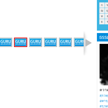
ก
ฌ
ท
ย
ธรร
รูปที่ 36 จาก 46
ความร
สฺรวทฺ
อหารฺ
สรฺวท