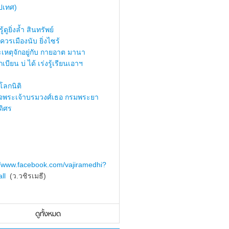
ปเทศ)
้ดูยิ่งล้ำ สินทรัพย์
ควรเมืองนับ ยิ่งไซร้
เหตุจักอยู่กับ กายอาต มานา
เบียน บ่ ได้ เร่งรู้เรียนเอาฯ
ลกนิติ
็จพระเจ้าบรมวงศ์เธอ กรมพระยา
ดิศร
//www.facebook.com/vajiramedhi?
ll
(ว.วชิรเมธี)
ดูทั้งหมด