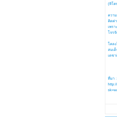
(หิโต
ความรู
คิดค่า
เพราะ
โจรจัก
โคลงโ
สมเด
เดชา
ที่มา :
http:
sk=wa