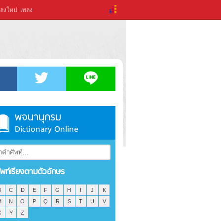
ลงใหม่
เพลง
พจนานุกรม
Dictionary Online
ัพท์เรียงตามตัวอักษร
B
C
D
E
F
G
H
I
J
K
M
N
O
P
Q
R
S
T
U
V
X
Y
Z