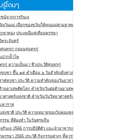
รู้โดนๆ
ชน์จากการกินเจ
ัญวันแม่ เลือกของขวัญให้คุณแม่ตามธาตุเกิด
ภูเขาทอง
ประเพณีแห่เทียนพรรษา
ว้พระจันทร์
ิสุนทรภู่ กลอนสุนทรภู่
ีนปากน้ำโพ
ทรภู่ ความเป็นมา ชีวประวัติสุนทรภู่
สาขบูชา ขึ้น ๑๕ ค่ำเดือน ๖ วันสำคัญยิ่งทางพระพุทธศาสนา
สาฬหบูชา ประวัติ ความสําคัญของวันอาสาฬหบูชา
อต้านยาเสพติดโลก คำขวัญวันต่อต้านยาเสพติดสากล
ทยาศาสตร์แห่งชาติ คำขวัญวันวิทยาศาสตร์แห่งชาติ
ยมหาราช
อแห่งชาติ ประวัติ ความหมายของวันพ่อแห่งชาติ
กรรม ที่ต้องทำ ในวันตรุษจีน
ลกินเจ 2566 การปฏิบัติตัว แนะนำอาหารเจ
พรรษา 2565 ประวัติ กิจกรรมต่างๆ ที่ควรปฏิบัติ