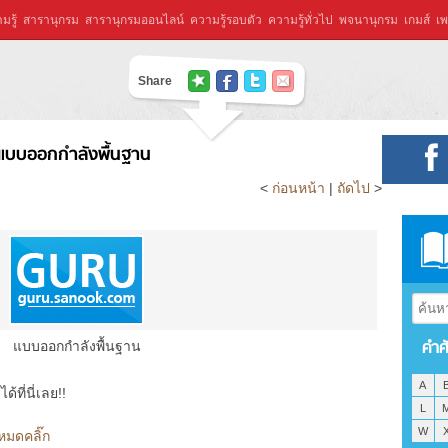
มรู้
สารานุกรม
สารานุกรมออนไลน์
ความรู้รอบตัว
ความรู้ทั่วไป
พจนานุกรม
เกมส์
เพ
Share
แบบออกกำลังพื้นฐาน
<
ก่อนหน้า
|
ถัดไป
>
คำศ
แบบออกกำลังพื้นฐาน
A
ที่นี่เลย!!
L
W
หมดคลิ๊ก