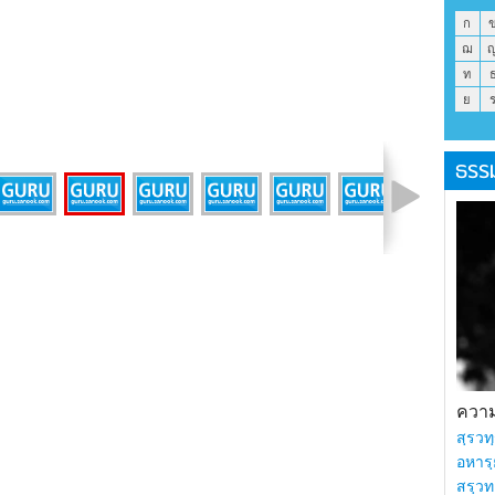
ก
ฌ
ท
ย
ธรร
รูปที่ 29 จาก 46
ความร
สฺรวทฺ
อหารฺ
สรฺวท