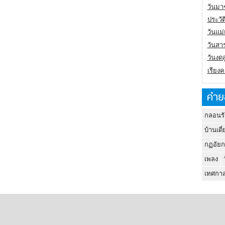
วันมา
ประวั
วันแม
วันสา
วันงดส
เรียง
คำย
กลอนรั
บ้านเดี่
กฏอัยก
เพลง
เทศกาล