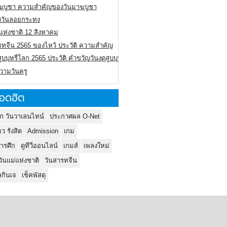
ฆบูชา ความสำคัญของวันมาฆบูชา
ติวันลอยกระทง
่แห่งชาติ 12 สิงหาคม
รทจีน 2565 ของไหว้ ประวัติ ความสำคัญ
ูบบุหรี่โลก 2565 ประวัติ คำขวัญวันงดสูบบุหรี่โลก
ความวันครู
อดฮิต
ก วันวาเลนไทน์
ประกาศผล O-Net
ยว รังสิต
Admission
เกม
ารศึก
ดูทีวีออนไลน์
เกมส์
เพลงใหม่
วันแม่แห่งชาติ
วันสารทจีน
กินเจ
เช็คพัสดุ