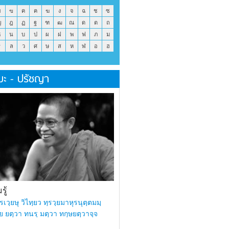
ข
ฃ
ค
ฅ
ฆ
ง
จ
ฉ
ช
ซ
ญ
ฎ
ฏ
ฐ
ฑ
ฒ
ณ
ด
ต
ถ
ธ
น
บ
ป
ผ
ฝ
พ
ฟ
ภ
ม
ร
ล
ว
ศ
ษ
ส
ห
ฬ
อ
ฮ
มะ - ปรัชญา
ู้
รเวฺยษุ วิไทฺยว ทฺรวฺยมาหุรนุตฺตมมฺ
ย ยตฺวา ทนรฺ มตฺวา ทกฺษยตฺวาจฺจ