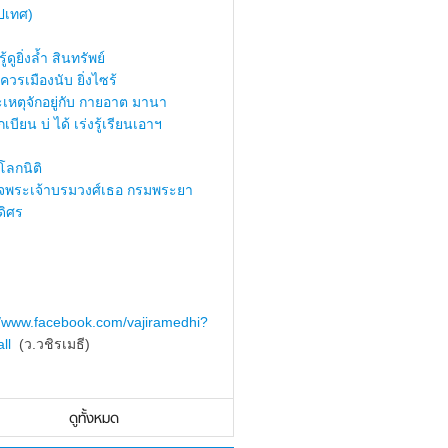
ปเทศ)
้ดูยิ่งล้ำ สินทรัพย์
ควรเมืองนับ ยิ่งไซร้
เหตุจักอยู่กับ กายอาต มานา
เบียน บ่ ได้ เร่งรู้เรียนเอาฯ
ลกนิติ
็จพระเจ้าบรมวงศ์เธอ กรมพระยา
ดิศร
//www.facebook.com/vajiramedhi?
ll
(ว.วชิรเมธี)
ดูทั้งหมด