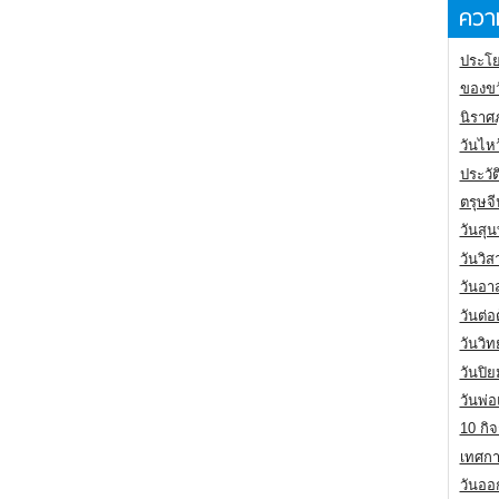
ความ
ประโย
ของขว
นิราศ
วันไห
ประวัต
ตรุษจ
วันสุน
วันวิ
วันอา
วันต่
วันวิ
วันปิ
วันพ่
10 กิจ
เทศกา
วันออก