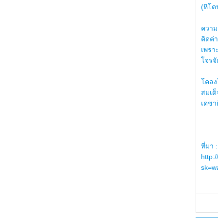
(หิโต
ความรู
คิดค่า
เพราะ
โจรจัก
โคลงโ
สมเด
เดชา
ที่มา :
http:
sk=wa