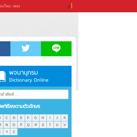
ลงใหม่
เพลง
พจนานุกรม
Dictionary Online
ัพท์เรียงตามตัวอักษร
B
C
D
E
F
G
H
I
J
K
M
N
O
P
Q
R
S
T
U
V
X
Y
Z