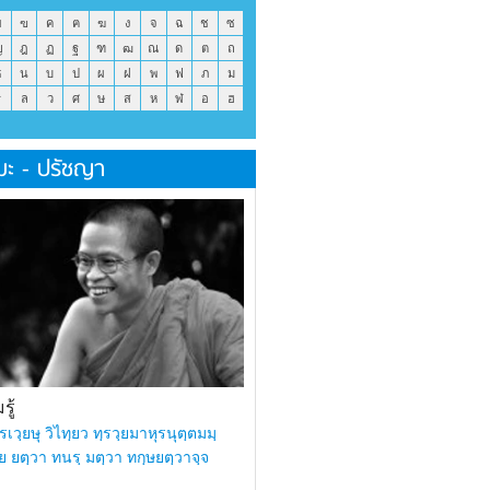
ข
ฃ
ค
ฅ
ฆ
ง
จ
ฉ
ช
ซ
ญ
ฎ
ฏ
ฐ
ฑ
ฒ
ณ
ด
ต
ถ
ธ
น
บ
ป
ผ
ฝ
พ
ฟ
ภ
ม
ร
ล
ว
ศ
ษ
ส
ห
ฬ
อ
ฮ
มะ - ปรัชญา
ู้
รเวฺยษุ วิไทฺยว ทฺรวฺยมาหุรนุตฺตมมฺ
ย ยตฺวา ทนรฺ มตฺวา ทกฺษยตฺวาจฺจ