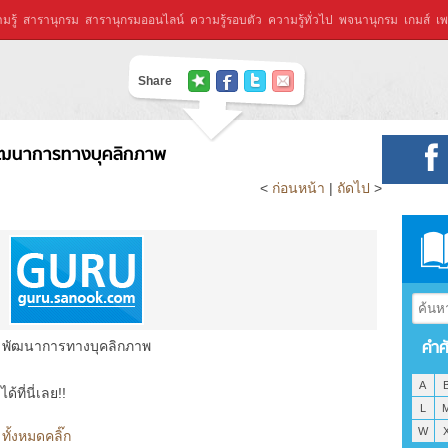
มรู้
สารานุกรม
สารานุกรมออนไลน์
ความรู้รอบตัว
ความรู้ทั่วไป
พจนานุกรม
เกมส์
เพ
Share
ัฒนาการทางบุคลิกภาพ
<
ก่อนหน้า
|
ถัดไป
>
คำศ
พัฒนาการทางบุคลิกภาพ
A
ที่นี่เลย!!
L
W
ั้งหมดคลิ๊ก