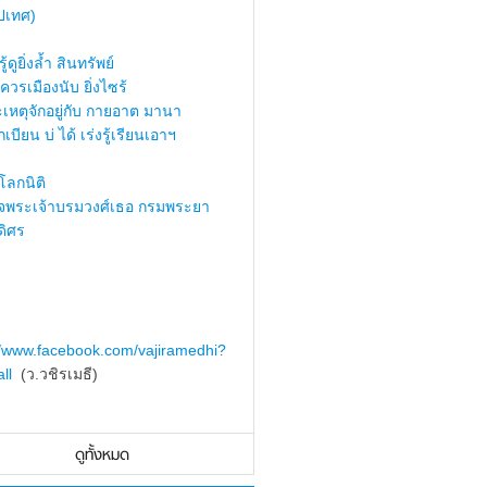
ปเทศ)
้ดูยิ่งล้ำ สินทรัพย์
ควรเมืองนับ ยิ่งไซร้
เหตุจักอยู่กับ กายอาต มานา
เบียน บ่ ได้ เร่งรู้เรียนเอาฯ
ลกนิติ
็จพระเจ้าบรมวงศ์เธอ กรมพระยา
ดิศร
//www.facebook.com/vajiramedhi?
ll
(ว.วชิรเมธี)
ดูทั้งหมด