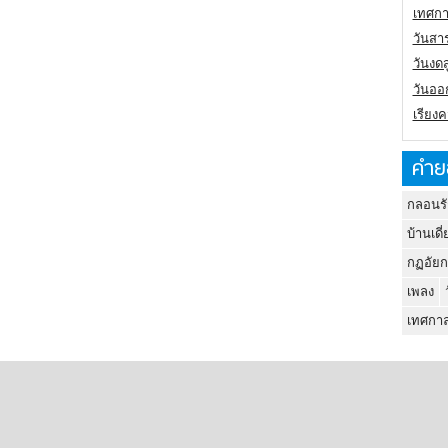
เทศกา
วันสา
วันงดส
วันออก
เรียง
คำย
กลอนรั
บ้านเดี่
กฏอัยก
เพลง
เทศกาล