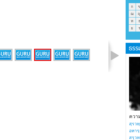
ก
ฌ
ท
ย
ธรร
รูปที่ 4 จาก 7
ความร
สฺรวทฺ
อหารฺ
สรฺวท