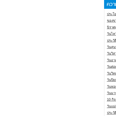
ความ
ประโย
ของขว
นิราศ
วันไห
ประวัต
วันสุน
วันวิ
วันอา
วันต่
วันวิ
วันปิ
วันพ่
วันมา
10 กิจ
วันแม
ประวั