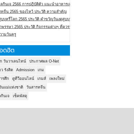
ลกินเจ 2566 การปฏิบัติตัว แนะนำอาหารเจ
รทจีน 2565 ของไหว้ ประวัติ ความสำคัญ
ูบบุหรี่โลก 2565 ประวัติ คำขวัญวันงดสูบบุหรี่โลก
พรรษา 2565 ประวัติ กิจกรรมต่างๆ ที่ควรปฏิบัติ
ความวันครู
อดฮิต
ก วันวาเลนไทน์
ประกาศผล O-Net
ยว รังสิต
Admission
เกม
ารศึก
ดูทีวีออนไลน์
เกมส์
เพลงใหม่
วันแม่แห่งชาติ
วันสารทจีน
กินเจ
เช็คพัสดุ