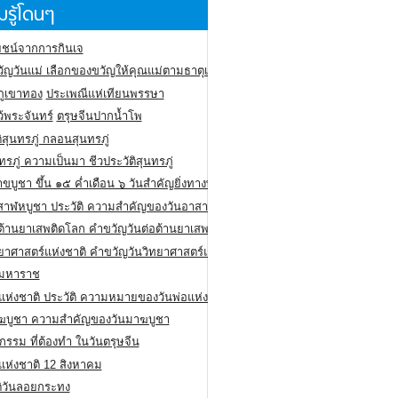
รู้โดนๆ
ชน์จากการกินเจ
ัญวันแม่ เลือกของขวัญให้คุณแม่ตามธาตุเกิด
ภูเขาทอง
ประเพณีแห่เทียนพรรษา
ว้พระจันทร์
ตรุษจีนปากน้ำโพ
ิสุนทรภู่ กลอนสุนทรภู่
ทรภู่ ความเป็นมา ชีวประวัติสุนทรภู่
สาขบูชา ขึ้น ๑๕ ค่ำเดือน ๖ วันสำคัญยิ่งทางพระพุทธศาสนา
สาฬหบูชา ประวัติ ความสําคัญของวันอาสาฬหบูชา
อต้านยาเสพติดโลก คำขวัญวันต่อต้านยาเสพติดสากล
ทยาศาสตร์แห่งชาติ คำขวัญวันวิทยาศาสตร์แห่งชาติ
ยมหาราช
อแห่งชาติ ประวัติ ความหมายของวันพ่อแห่งชาติ
ฆบูชา ความสำคัญของวันมาฆบูชา
กรรม ที่ต้องทำ ในวันตรุษจีน
่แห่งชาติ 12 สิงหาคม
ติวันลอยกระทง