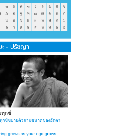
ข
ฃ
ค
ฅ
ฆ
ง
จ
ฉ
ช
ซ
ญ
ฎ
ฏ
ฐ
ฑ
ฒ
ณ
ด
ต
ถ
ธ
น
บ
ป
ผ
ฝ
พ
ฟ
ภ
ม
ร
ล
ว
ศ
ษ
ส
ห
ฬ
อ
ฮ
มะ - ปรัชญา
ทุกข์
ทุกข์ขยายตัวตามขนาดของอัตตา
ring grows as your ego grows.