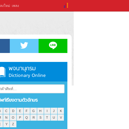
ลงใหม่
เพลง
พจนานุกรม
Dictionary Online
ัพท์เรียงตามตัวอักษร
B
C
D
E
F
G
H
I
J
K
M
N
O
P
Q
R
S
T
U
V
X
Y
Z