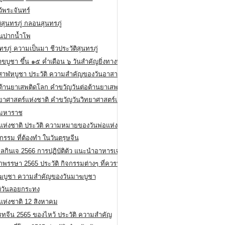
ว้พระจันทร์
ิสุนทรภู่ กลอนสุนทรภู่
ีนปากน้ำโพ
ทรภู่ ความเป็นมา ชีวประวัติสุนทรภู่
สาขบูชา ขึ้น ๑๕ ค่ำเดือน ๖ วันสำคัญยิ่งทางพระพุทธศาสนา
สาฬหบูชา ประวัติ ความสําคัญของวันอาสาฬหบูชา
อต้านยาเสพติดโลก คำขวัญวันต่อต้านยาเสพติดสากล
ทยาศาสตร์แห่งชาติ คำขวัญวันวิทยาศาสตร์แห่งชาติ
ยมหาราช
อแห่งชาติ ประวัติ ความหมายของวันพ่อแห่งชาติ
กรรม ที่ต้องทำ ในวันตรุษจีน
ลกินเจ 2566 การปฏิบัติตัว แนะนำอาหารเจ
พรรษา 2565 ประวัติ กิจกรรมต่างๆ ที่ควรปฏิบัติ
ฆบูชา ความสำคัญของวันมาฆบูชา
ติวันลอยกระทง
่แห่งชาติ 12 สิงหาคม
รทจีน 2565 ของไหว้ ประวัติ ความสำคัญ