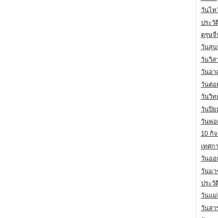
วันไห
ประวัต
ตรุษจ
วันสุน
วันวิ
วันอา
วันต่
วันวิ
วันปิ
วันพ่
10 กิจ
เทศกา
วันออก
วันมา
ประวั
วันแม
วันสา