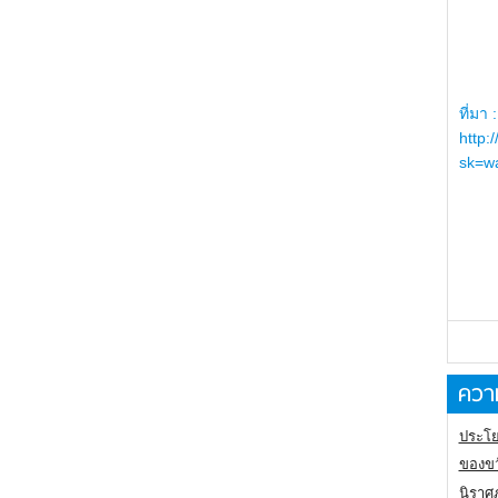
ที่มา :
http:
sk=wa
ความ
ประโย
ของขว
นิราศ