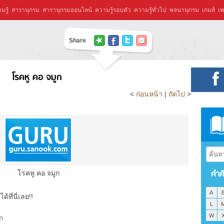
มรู้
สารานุกรม
สารานุกรมออนไลน์
ความรู้รอบตัว
ความรู้ทั่วไป
พจนานุกรม
เกมส์
เพ
Share
โรคหู คอ จมูก
<
ก่อนหน้า
|
ถัดไป
>
คำศ
โรคหู คอ จมูก
A
ที่นี่เลย!!
L
W
ก