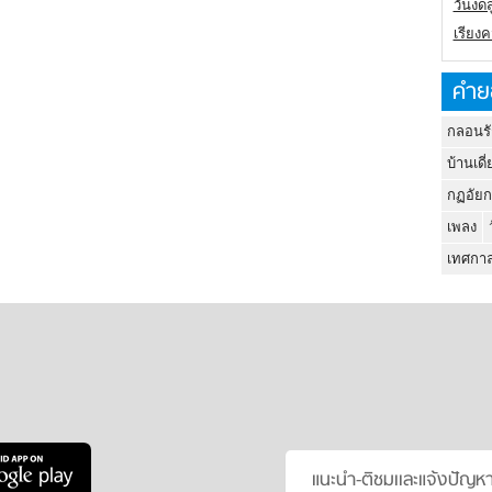
วันงดส
เรียง
คำย
กลอนรั
บ้านเดี่
กฏอัยก
เพลง
เทศกาล
แนะนำ-ติชมเเละแจ้งปัญห