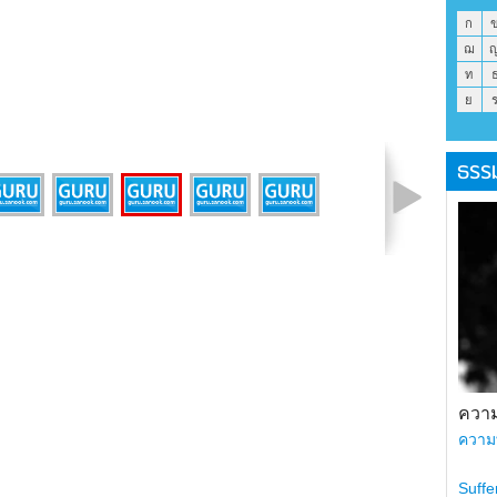
ก
ฌ
ท
ย
ธรร
รูปที่ 6 จาก 7
ความ
ความ
Suffe