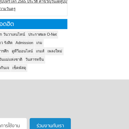
ูบบุหรี่โลก 2565 ประวัติ คำขวัญวันงดสูบบุหรี่โลก
ความวันครู
อดฮิต
ก วันวาเลนไทน์
ประกาศผล O-Net
ยว รังสิต
Admission
เกม
ารศึก
ดูทีวีออนไลน์
เกมส์
เพลงใหม่
วันแม่แห่งชาติ
วันสารทจีน
กินเจ
เช็คพัสดุ
าการใช้งาน
ร่วมงานกับเรา