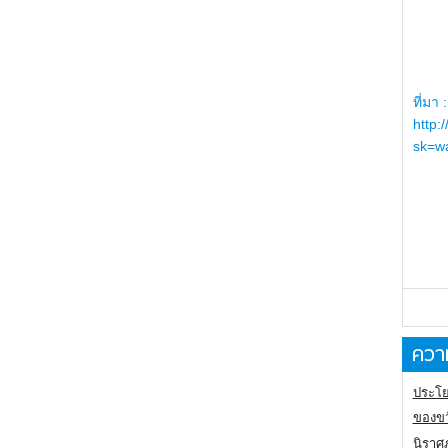
ที่มา :
http:
sk=wa
ความ
ประโย
ของขว
นิราศ