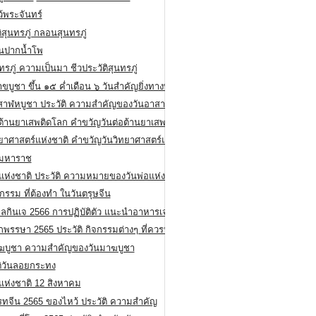
ว้พระจันทร์
ิสุนทรภู่ กลอนสุนทรภู่
ีนปากน้ำโพ
ทรภู่ ความเป็นมา ชีวประวัติสุนทรภู่
สาขบูชา ขึ้น ๑๕ ค่ำเดือน ๖ วันสำคัญยิ่งทางพระพุทธศาสนา
สาฬหบูชา ประวัติ ความสําคัญของวันอาสาฬหบูชา
อต้านยาเสพติดโลก คำขวัญวันต่อต้านยาเสพติดสากล
ทยาศาสตร์แห่งชาติ คำขวัญวันวิทยาศาสตร์แห่งชาติ
ยมหาราช
อแห่งชาติ ประวัติ ความหมายของวันพ่อแห่งชาติ
กรรม ที่ต้องทำ ในวันตรุษจีน
ลกินเจ 2566 การปฏิบัติตัว แนะนำอาหารเจ
พรรษา 2565 ประวัติ กิจกรรมต่างๆ ที่ควรปฏิบัติ
ฆบูชา ความสำคัญของวันมาฆบูชา
ติวันลอยกระทง
่แห่งชาติ 12 สิงหาคม
รทจีน 2565 ของไหว้ ประวัติ ความสำคัญ