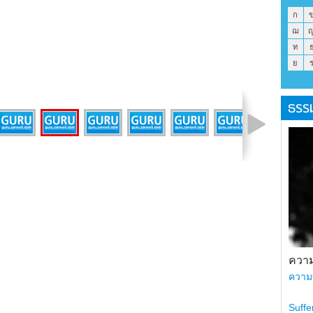
ก
ฌ
ท
ย
ธรร
รูปที่ 6 จาก 9
ความ
ความ
Suffe