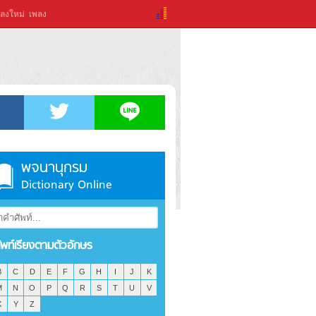
ลงใหม่
เพลง
พจนานุกรม
Dictionary Online
ัพท์เรียงตามตัวอักษร
B
C
D
E
F
G
H
I
J
K
M
N
O
P
Q
R
S
T
U
V
X
Y
Z