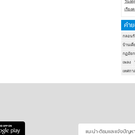
วันงดส
เรียง
คำย
กลอนรั
บ้านเดี่
กฏอัยก
เพลง
เทศกาล
แนะนำ-ติชมเเละแจ้งปัญห