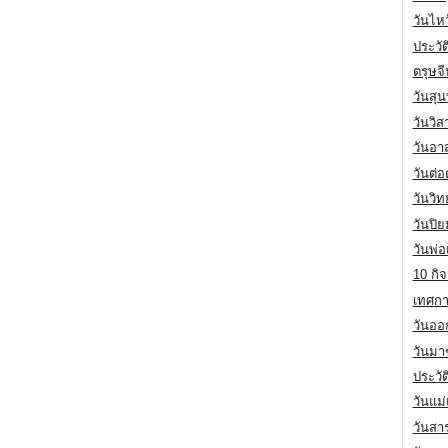
วันไห
ประวัต
ตรุษจ
วันสุน
วันวิ
วันอา
วันต่
วันวิ
วันปิ
วันพ่
10 กิจ
เทศกา
วันออก
วันมา
ประวั
วันแม
วันสา