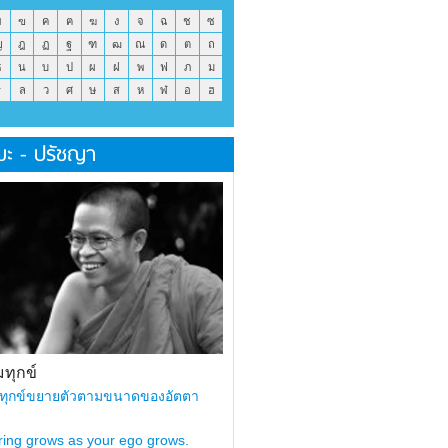
ข
ฃ
ค
ฅ
ฆ
ง
จ
ฉ
ช
ซ
ญ
ฎ
ฏ
ฐ
ฑ
ฒ
ณ
ด
ต
ถ
ธ
น
บ
ป
ผ
ฝ
พ
ฟ
ภ
ม
ร
ล
ว
ศ
ษ
ส
ห
ฬ
อ
ฮ
มะ - ปรัชญา
ทุกข์
ทุกข์ขยายตัวตามขนาดของอัตตา
ring grows as your ego grows.