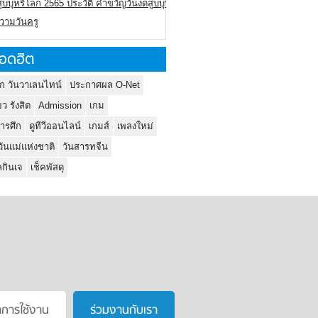
ูบบุหรี่โลก 2565 ประวัติ คำขวัญวันงดสูบบุหรี่โลก
ความวันครู
อดฮิต
ก วันวาเลนไทน์
ประกาศผล O-Net
ยว รังสิต
Admission
เกม
ารศึก
ดูทีวีออนไลน์
เกมส์
เพลงใหม่
วันแม่แห่งชาติ
วันสารทจีน
กินเจ
เช็คพัสดุ
าการใช้งาน
ร่วมงานกับเรา