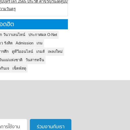
ูบบุหรี่โลก 2565 ประวัติ คำขวัญวันงดสูบบุหรี่โลก
ความวันครู
อดฮิต
ก วันวาเลนไทน์
ประกาศผล O-Net
ยว รังสิต
Admission
เกม
ารศึก
ดูทีวีออนไลน์
เกมส์
เพลงใหม่
วันแม่แห่งชาติ
วันสารทจีน
กินเจ
เช็คพัสดุ
าการใช้งาน
ร่วมงานกับเรา