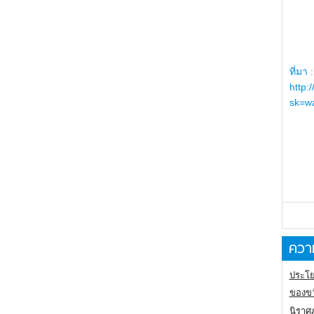
ที่มา :
http:
sk=wa
ความ
ประโย
ของขว
นิราศ