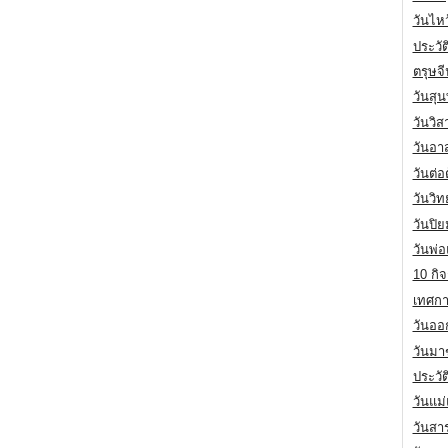
วันไห
ประวัต
ตรุษจ
วันสุน
วันวิ
วันอา
วันต่
วันวิ
วันปิ
วันพ่
10 กิจ
เทศกา
วันออก
วันมา
ประวั
วันแม
วันสา