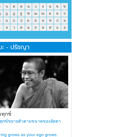
ข
ฃ
ค
ฅ
ฆ
ง
จ
ฉ
ช
ซ
ญ
ฎ
ฏ
ฐ
ฑ
ฒ
ณ
ด
ต
ถ
ธ
น
บ
ป
ผ
ฝ
พ
ฟ
ภ
ม
ร
ล
ว
ศ
ษ
ส
ห
ฬ
อ
ฮ
มะ - ปรัชญา
ทุกข์
ทุกข์ขยายตัวตามขนาดของอัตตา
ring grows as your ego grows.