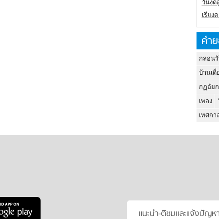
วันงดส
เรียง
คำย
กลอนรั
บ้านเดี่
กฏอัยก
เพลง
เทศกาล
แนะนำ-ติชมเเละแจ้งปัญห