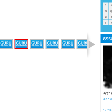
ก
ฌ
ท
ย
ธรร
รูปที่ 3 จาก 9
ความ
ความ
Suffe