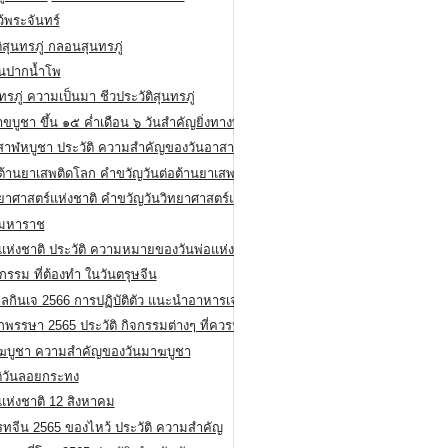
ว้พระจันทร์
ิสุนทรภู่ กลอนสุนทรภู่
ีนปากน้ำโพ
ทรภู่ ความเป็นมา ชีวประวัติสุนทรภู่
สาขบูชา ขึ้น ๑๕ ค่ำเดือน ๖ วันสำคัญยิ่งทางพระพุทธศาสนา
สาฬหบูชา ประวัติ ความสําคัญของวันอาสาฬหบูชา
อต้านยาเสพติดโลก คำขวัญวันต่อต้านยาเสพติดสากล
ทยาศาสตร์แห่งชาติ คำขวัญวันวิทยาศาสตร์แห่งชาติ
ยมหาราช
อแห่งชาติ ประวัติ ความหมายของวันพ่อแห่งชาติ
กรรม ที่ต้องทำ ในวันตรุษจีน
ลกินเจ 2566 การปฏิบัติตัว แนะนำอาหารเจ
พรรษา 2565 ประวัติ กิจกรรมต่างๆ ที่ควรปฏิบัติ
ฆบูชา ความสำคัญของวันมาฆบูชา
ติวันลอยกระทง
่แห่งชาติ 12 สิงหาคม
รทจีน 2565 ของไหว้ ประวัติ ความสำคัญ