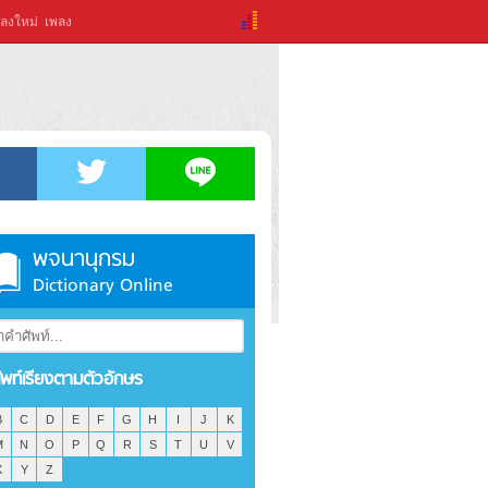
ลงใหม่
เพลง
พจนานุกรม
Dictionary Online
ัพท์เรียงตามตัวอักษร
B
C
D
E
F
G
H
I
J
K
M
N
O
P
Q
R
S
T
U
V
X
Y
Z