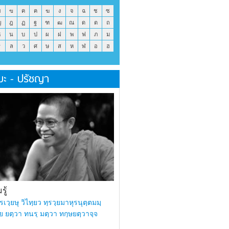
ข
ฃ
ค
ฅ
ฆ
ง
จ
ฉ
ช
ซ
ญ
ฎ
ฏ
ฐ
ฑ
ฒ
ณ
ด
ต
ถ
ธ
น
บ
ป
ผ
ฝ
พ
ฟ
ภ
ม
ร
ล
ว
ศ
ษ
ส
ห
ฬ
อ
ฮ
มะ - ปรัชญา
ู้
รเวฺยษุ วิไทฺยว ทฺรวฺยมาหุรนุตฺตมมฺ
ย ยตฺวา ทนรฺ มตฺวา ทกฺษยตฺวาจฺจ