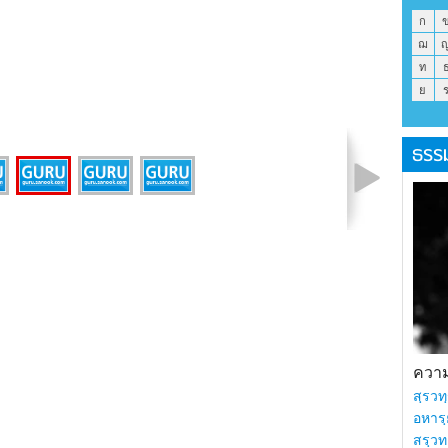
ก
ฌ
ท
ย
ธรร
รูปที่ 2 จาก 4
ความร
สฺรวทฺ
อหารฺ
สรฺวท