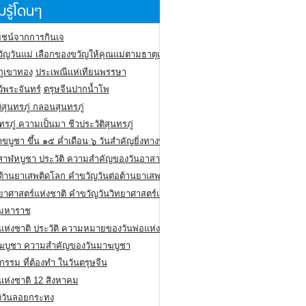
รู้โดนๆ
ชน์จากการกินเจ
ัญวันแม่ เลือกของขวัญให้คุณแม่ตามธาตุเกิด
ภูเขาทอง
ประเพณีแห่เทียนพรรษา
ว้พระจันทร์
ตรุษจีนปากน้ำโพ
ิสุนทรภู่ กลอนสุนทรภู่
ทรภู่ ความเป็นมา ชีวประวัติสุนทรภู่
สาขบูชา ขึ้น ๑๕ ค่ำเดือน ๖ วันสำคัญยิ่งทางพระพุทธศาสนา
สาฬหบูชา ประวัติ ความสําคัญของวันอาสาฬหบูชา
อต้านยาเสพติดโลก คำขวัญวันต่อต้านยาเสพติดสากล
ทยาศาสตร์แห่งชาติ คำขวัญวันวิทยาศาสตร์แห่งชาติ
ยมหาราช
อแห่งชาติ ประวัติ ความหมายของวันพ่อแห่งชาติ
ฆบูชา ความสำคัญของวันมาฆบูชา
กรรม ที่ต้องทำ ในวันตรุษจีน
่แห่งชาติ 12 สิงหาคม
ติวันลอยกระทง