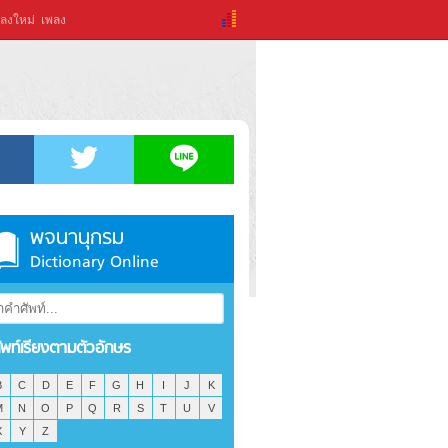
ลงใหม่
เพลง
พจนานุกรม
Dictionary Online
ัพท์เรียงตามตัวอักษร
B
C
D
E
F
G
H
I
J
K
M
N
O
P
Q
R
S
T
U
V
X
Y
Z