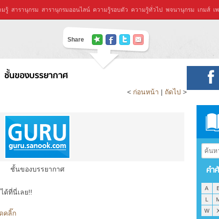
มรู้
สารานุกรม
สารานุกรมออนไลน์
ความรู้รอบตัว
ความรู้ทั่วไป
พจนานุกรม
เกมส์
เพ
Share
ชั้นของบรรยากาศ
<
ก่อนหน้า
|
ถัดไป
>
คำศ
ชั้นของบรรยากาศ
A
ที่นี่เลย!!
L
W
คลิ๊ก