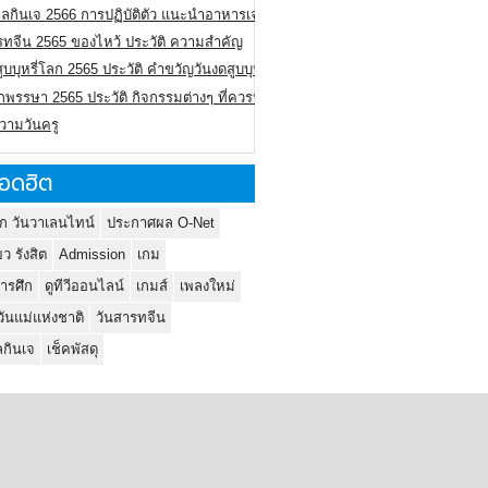
ลกินเจ 2566 การปฏิบัติตัว แนะนำอาหารเจ
รทจีน 2565 ของไหว้ ประวัติ ความสำคัญ
ูบบุหรี่โลก 2565 ประวัติ คำขวัญวันงดสูบบุหรี่โลก
พรรษา 2565 ประวัติ กิจกรรมต่างๆ ที่ควรปฏิบัติ
ความวันครู
อดฮิต
ก วันวาเลนไทน์
ประกาศผล O-Net
ยว รังสิต
Admission
เกม
ารศึก
ดูทีวีออนไลน์
เกมส์
เพลงใหม่
วันแม่แห่งชาติ
วันสารทจีน
กินเจ
เช็คพัสดุ