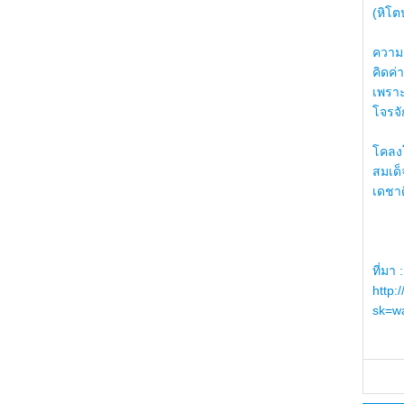
(หิโต
ความรู
คิดค่า
เพราะ
โจรจัก
โคลงโ
สมเด
เดชา
ที่มา :
http:
sk=wa