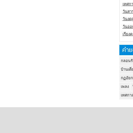
เทศกา
วันสา
วันงดส
วันออก
เรียง
คำย
กลอนรั
บ้านเดี่
กฏอัยก
เพลง
เทศกาล