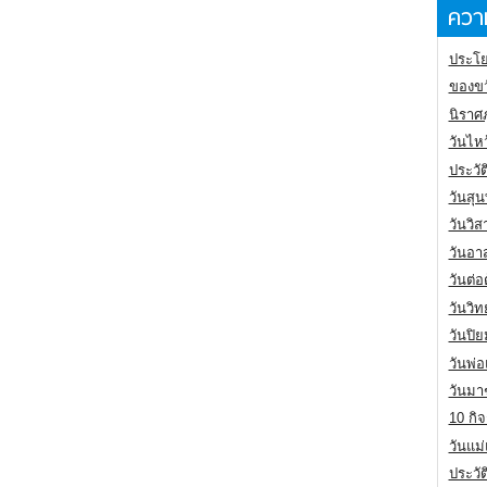
ความ
ประโย
ของขว
นิราศ
วันไห
ประวัต
วันสุน
วันวิ
วันอา
วันต่
วันวิ
วันปิ
วันพ่
วันมา
10 กิจ
วันแม
ประวั