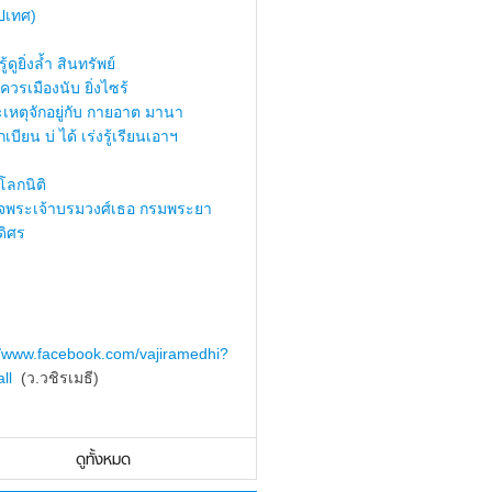
ปเทศ)
้ดูยิ่งล้ำ สินทรัพย์
ควรเมืองนับ ยิ่งไซร้
เหตุจักอยู่กับ กายอาต มานา
เบียน บ่ ได้ เร่งรู้เรียนเอาฯ
ลกนิติ
็จพระเจ้าบรมวงศ์เธอ กรมพระยา
ดิศร
//www.facebook.com/vajiramedhi?
ll
(ว.วชิรเมธี)
ดูทั้งหมด