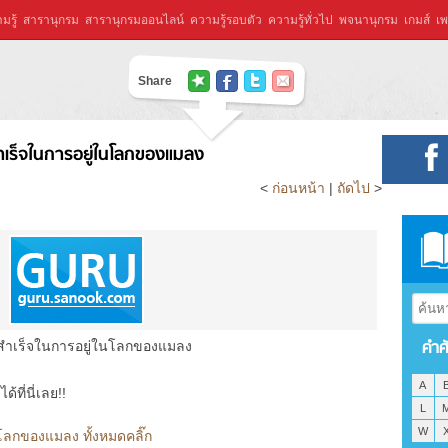
มรู้
สารานุกรม
สารานุกรมออนไลน์
ความรู้รอบตัว
ความรู้ทั่วไป
พจนานุกรม
เกมส์
เพ
Share
เร็จในการอยู่ในโลกของแมลง
<
ก่อนหน้า
|
ถัดไป
>
คำศ
ำเร็จในการอยู่ในโลกของแมลง
A
ที่นี่เลย!!
L
W
ลกของแมลง ทั้งหมดคลิ๊ก