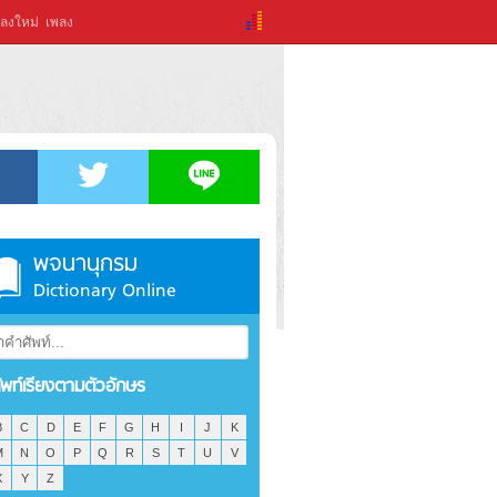
ลงใหม่
เพลง
พจนานุกรม
Dictionary Online
ัพท์เรียงตามตัวอักษร
B
C
D
E
F
G
H
I
J
K
M
N
O
P
Q
R
S
T
U
V
X
Y
Z