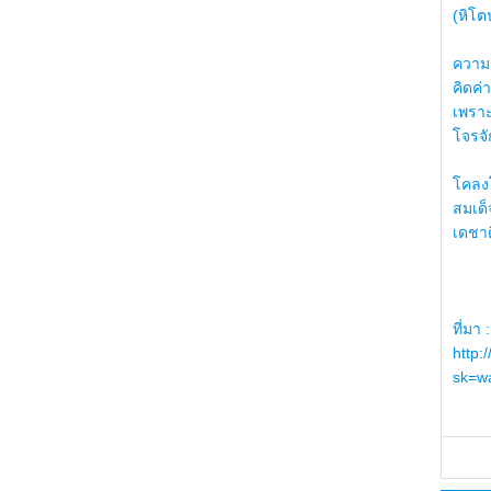
(หิโต
ความรู
คิดค่า
เพราะ
โจรจัก
โคลงโ
สมเด
เดชา
ที่มา :
http:
sk=wa