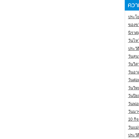
ความ
ประโย
ของขว
นิราศ
วันไห
ประวัต
วันสุน
วันวิ
วันอา
วันต่
วันวิ
วันปิ
วันพ่
วันมา
10 กิจ
วันแม
ประวั