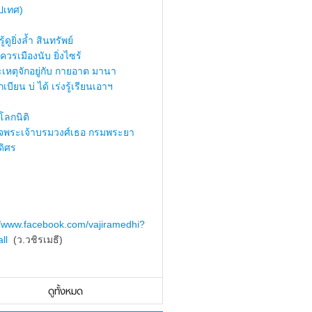
ปเทศ)
้ดูยิ่งล้ำ สินทรัพย์
ควรเมืองนับ ยิ่งไซร้
เหตุจักอยู่กับ กายอาต มานา
เบียน บ่ ได้ เร่งรู้เรียนเอาฯ
ลกนิติ
็จพระเจ้าบรมวงศ์เธอ กรมพระยา
ดิศร
//www.facebook.com/vajiramedhi?
ll
(ว.วชิรเมธี)
ดูทั้งหมด