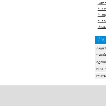
เทศกา
วันสา
วันงดส
วันออก
เรียง
คำย
กลอนรั
บ้านเดี่
กฏอัยก
เพลง
เทศกาล