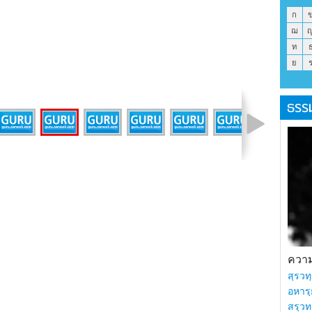
ก
ฌ
ท
ย
ธรร
รูปที่ 15 จาก 16
ความร
สฺรวทฺ
อหารฺ
สรฺวท