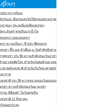
รู้โดนๆ
ชน์จากการกินเจ
ัญวันแม่ เลือกของขวัญให้คุณแม่ตามธาตุเกิด
ภูเขาทอง
ประเพณีแห่เทียนพรรษา
ว้พระจันทร์
ตรุษจีนปากน้ำโพ
ิสุนทรภู่ กลอนสุนทรภู่
ทรภู่ ความเป็นมา ชีวประวัติสุนทรภู่
สาขบูชา ขึ้น ๑๕ ค่ำเดือน ๖ วันสำคัญยิ่งทางพระพุทธศาสนา
สาฬหบูชา ประวัติ ความสําคัญของวันอาสาฬหบูชา
อต้านยาเสพติดโลก คำขวัญวันต่อต้านยาเสพติดสากล
ทยาศาสตร์แห่งชาติ คำขวัญวันวิทยาศาสตร์แห่งชาติ
ยมหาราช
อแห่งชาติ ประวัติ ความหมายของวันพ่อแห่งชาติ
ฆบูชา ความสำคัญของวันมาฆบูชา
กรรม ที่ต้องทำ ในวันตรุษจีน
่แห่งชาติ 12 สิงหาคม
ติวันลอยกระทง