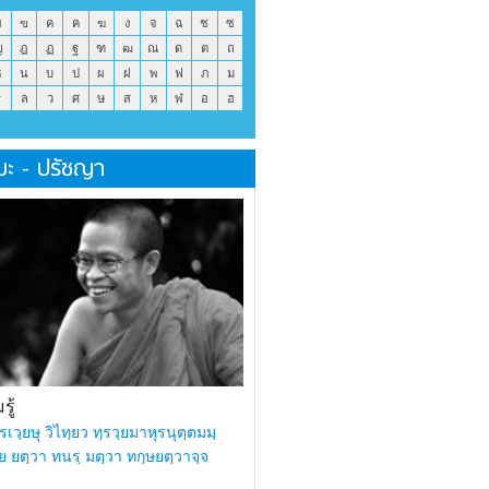
ข
ฃ
ค
ฅ
ฆ
ง
จ
ฉ
ช
ซ
ญ
ฎ
ฏ
ฐ
ฑ
ฒ
ณ
ด
ต
ถ
ธ
น
บ
ป
ผ
ฝ
พ
ฟ
ภ
ม
ร
ล
ว
ศ
ษ
ส
ห
ฬ
อ
ฮ
มะ - ปรัชญา
ู้
รเวฺยษุ วิไทฺยว ทฺรวฺยมาหุรนุตฺตมมฺ
ย ยตฺวา ทนรฺ มตฺวา ทกฺษยตฺวาจฺจ