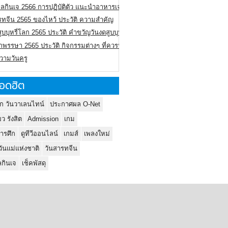
ลกินเจ 2566 การปฏิบัติตัว แนะนำอาหารเจ
รทจีน 2565 ของไหว้ ประวัติ ความสำคัญ
ูบบุหรี่โลก 2565 ประวัติ คำขวัญวันงดสูบบุหรี่โลก
พรรษา 2565 ประวัติ กิจกรรมต่างๆ ที่ควรปฏิบัติ
ความวันครู
อดฮิต
ก วันวาเลนไทน์
ประกาศผล O-Net
ยว รังสิต
Admission
เกม
ารศึก
ดูทีวีออนไลน์
เกมส์
เพลงใหม่
วันแม่แห่งชาติ
วันสารทจีน
กินเจ
เช็คพัสดุ