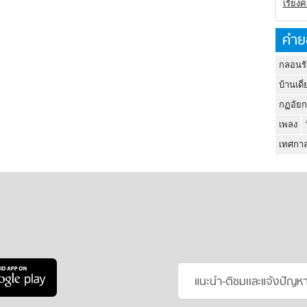
เรียง
คำย
กลอนรั
บ้านเดี่
กฏอัยก
เพลง
เทศกาล
แนะนำ-ติชมเเละแจ้งปัญห