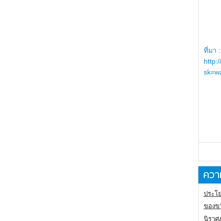
ที่มา :
http:
sk=wa
ความ
ประโย
ของขว
นิราศ