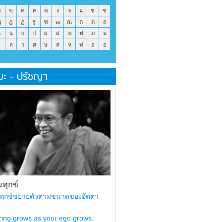
ข
ฃ
ค
ฅ
ฆ
ง
จ
ฉ
ช
ซ
ญ
ฎ
ฏ
ฐ
ฑ
ฒ
ณ
ด
ต
ถ
ธ
น
บ
ป
ผ
ฝ
พ
ฟ
ภ
ม
ร
ล
ว
ศ
ษ
ส
ห
ฬ
อ
ฮ
มะ - ปรัชญา
ทุกข์
ทุกข์ขยายตัวตามขนาดของอัตตา
ring grows as your ego grows.