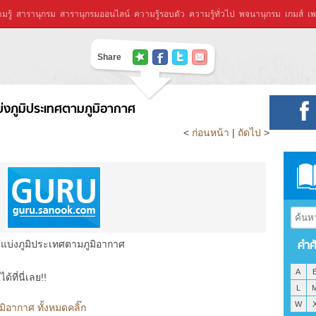
มรู้
สารานุกรม
สารานุกรมออนไลน์
ความรู้รอบตัว
ความรู้ทั่วไป
พจนานุกรม
เกมส์
เพ
Share
่งภูมิประเทศตามภูมิอากาศ
<
ก่อนหน้า
|
ถัดไป
>
คำศ
แบ่งภูมิประเทศตามภูมิอากาศ
A
ที่นี่เลย!!
L
W
ิอากาศ ทั้งหมดคลิ๊ก