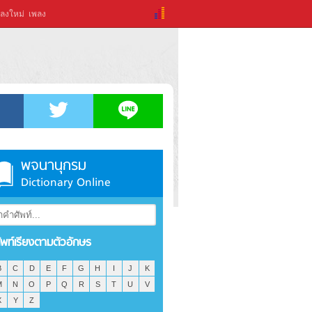
ลงใหม่
เพลง
พจนานุกรม
Dictionary Online
ัพท์เรียงตามตัวอักษร
B
C
D
E
F
G
H
I
J
K
M
N
O
P
Q
R
S
T
U
V
X
Y
Z