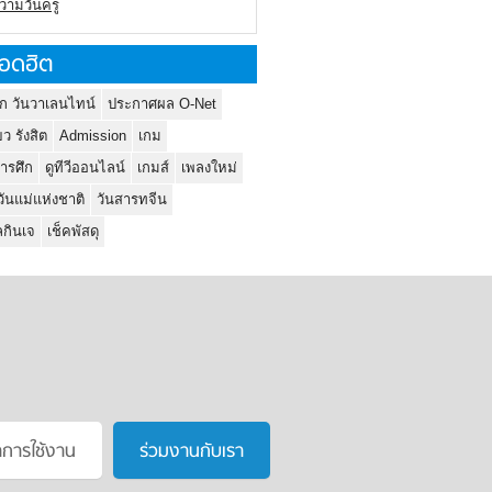
ความวันครู
อดฮิต
ก วันวาเลนไทน์
ประกาศผล O-Net
ยว รังสิต
Admission
เกม
ารศึก
ดูทีวีออนไลน์
เกมส์
เพลงใหม่
วันแม่แห่งชาติ
วันสารทจีน
กินเจ
เช็คพัสดุ
าการใช้งาน
ร่วมงานกับเรา