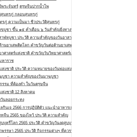
ว้พระจันทร์
ตรุษจีนปากน้ำโพ
ิสุนทรภู่ กลอนสุนทรภู่
ทรภู่ ความเป็นมา ชีวประวัติสุนทรภู่
สาขบูชา ขึ้น ๑๕ ค่ำเดือน ๖ วันสำคัญยิ่งทางพระพุทธศาสนา
สาฬหบูชา ประวัติ ความสําคัญของวันอาสาฬหบูชา
อต้านยาเสพติดโลก คำขวัญวันต่อต้านยาเสพติดสากล
ทยาศาสตร์แห่งชาติ คำขวัญวันวิทยาศาสตร์แห่งชาติ
ยมหาราช
อแห่งชาติ ประวัติ ความหมายของวันพ่อแห่งชาติ
ฆบูชา ความสำคัญของวันมาฆบูชา
กรรม ที่ต้องทำ ในวันตรุษจีน
่แห่งชาติ 12 สิงหาคม
ติวันลอยกระทง
ลกินเจ 2566 การปฏิบัติตัว แนะนำอาหารเจ
รทจีน 2565 ของไหว้ ประวัติ ความสำคัญ
ูบบุหรี่โลก 2565 ประวัติ คำขวัญวันงดสูบบุหรี่โลก
พรรษา 2565 ประวัติ กิจกรรมต่างๆ ที่ควรปฏิบัติ