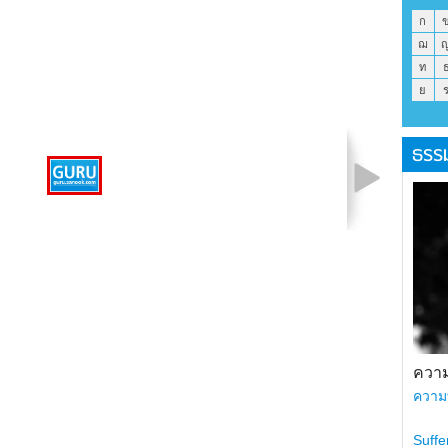
ก
ฌ
ท
ย
ธรร
รูปที่ 1 จาก 1
ความ
ความ
Suffe