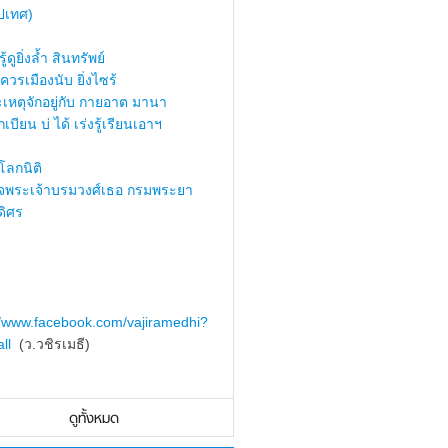
ปเทศ)
้ดูยิ่งล้ำ สินทรัพย์
ควรเมืองนับ ยิ่งไซร้
เหตุจักอยู่กับ กายอาต มานา
เบียน บ่ ได้ เร่งรู้เรียนเอาฯ
ลกนิติ
็จพระเจ้าบรมวงศ์เธอ กรมพระยา
ดิศร
//www.facebook.com/vajiramedhi?
ll
(ว.วชิรเมธี)
ดูทั้งหมด