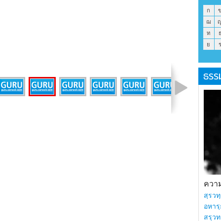
ก
ฌ
ท
ย
ธรร
รูปที่ 22 จาก 30
ความร
สฺรวทฺ
อหารฺ
สรฺวท