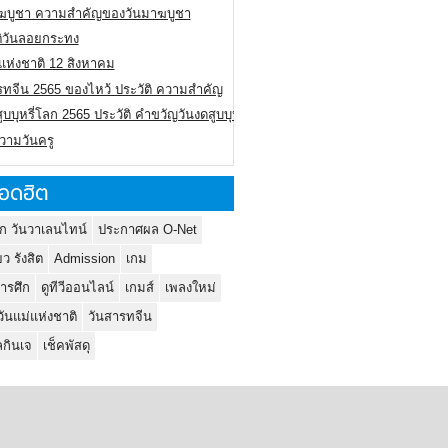
ฆบูชา ความสำคัญของวันมาฆบูชา
ติวันลอยกระทง
่แห่งชาติ 12 สิงหาคม
รทจีน 2565 ของไหว้ ประวัติ ความสำคัญ
ูบบุหรี่โลก 2565 ประวัติ คำขวัญวันงดสูบบุหรี่โลก
ความวันครู
อดฮิต
ก วันวาเลนไทน์
ประกาศผล O-Net
ยว รังสิต
Admission
เกม
ารศึก
ดูทีวีออนไลน์
เกมส์
เพลงใหม่
วันแม่แห่งชาติ
วันสารทจีน
กินเจ
เช็คพัสดุ