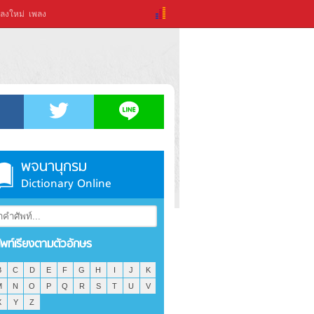
ลงใหม่
เพลง
พจนานุกรม
Dictionary Online
ัพท์เรียงตามตัวอักษร
B
C
D
E
F
G
H
I
J
K
M
N
O
P
Q
R
S
T
U
V
X
Y
Z