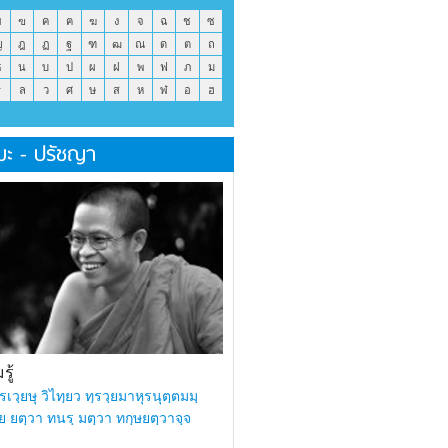
ข
ฃ
ค
ฅ
ฆ
ง
จ
ฉ
ช
ซ
ญ
ฎ
ฏ
ฐ
ฑ
ฒ
ณ
ด
ต
ถ
ธ
น
บ
ป
ผ
ฝ
พ
ฟ
ภ
ม
ร
ล
ว
ศ
ษ
ส
ห
ฬ
อ
ฮ
มะ - ปรัชญา
ู้
รเวฺยษุ วิไทฺยว ทฺรวฺยมาหุรนุตฺตมมฺ
ย ยตฺวา ทนรฺ มตฺวา ทกฺษยตฺวาจฺจ