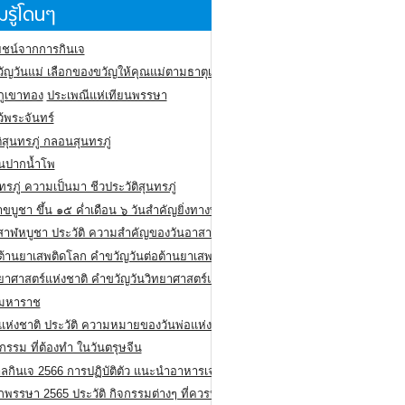
รู้โดนๆ
ชน์จากการกินเจ
ัญวันแม่ เลือกของขวัญให้คุณแม่ตามธาตุเกิด
ภูเขาทอง
ประเพณีแห่เทียนพรรษา
ว้พระจันทร์
ิสุนทรภู่ กลอนสุนทรภู่
ีนปากน้ำโพ
ทรภู่ ความเป็นมา ชีวประวัติสุนทรภู่
สาขบูชา ขึ้น ๑๕ ค่ำเดือน ๖ วันสำคัญยิ่งทางพระพุทธศาสนา
สาฬหบูชา ประวัติ ความสําคัญของวันอาสาฬหบูชา
อต้านยาเสพติดโลก คำขวัญวันต่อต้านยาเสพติดสากล
ทยาศาสตร์แห่งชาติ คำขวัญวันวิทยาศาสตร์แห่งชาติ
ยมหาราช
อแห่งชาติ ประวัติ ความหมายของวันพ่อแห่งชาติ
กรรม ที่ต้องทำ ในวันตรุษจีน
ลกินเจ 2566 การปฏิบัติตัว แนะนำอาหารเจ
พรรษา 2565 ประวัติ กิจกรรมต่างๆ ที่ควรปฏิบัติ