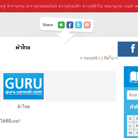
มรู้
สารานุกรม
สารานุกรมออนไลน์
ความรู้รอบตัว
ความรู้ทั่วไป
พจนานุกรม
เกมส์
เพ
Share
ผ้าไทย
<
ก่อนหน้า
|
ถัดไป
>
คำศ
ผ้าไทย
A
ที่นี่เลย!!
L
W