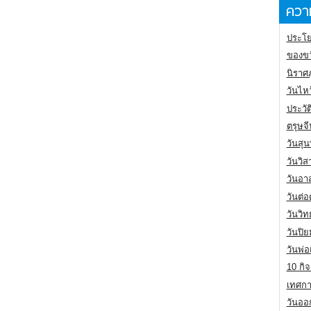
ความ
ประโย
ของขว
นิราศ
วันไห
ประวัต
ตรุษจ
วันสุน
วันวิ
วันอา
วันต่
วันวิ
วันปิ
วันพ่
10 กิจ
เทศกา
วันออก