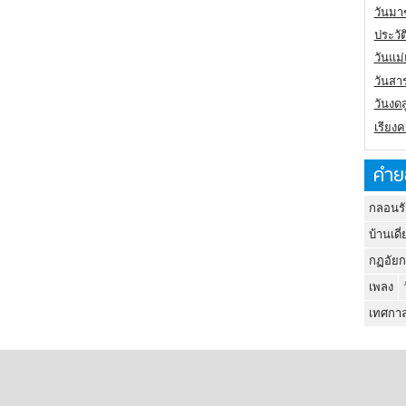
วันมา
ประวั
วันแม
วันสา
วันงดส
เรียง
คำย
กลอนรั
บ้านเดี่
กฏอัยก
เพลง
เทศกาล