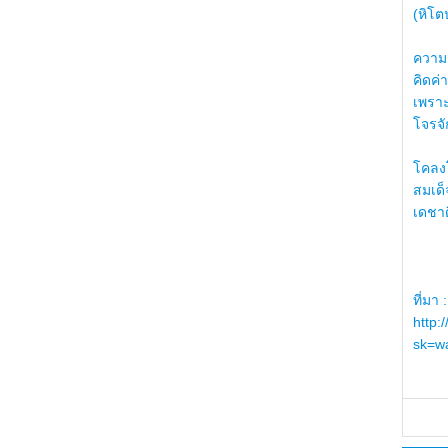
(หิโต
ความรู
คิดค่า
เพราะ
โจรจัก
โคลงโ
สมเด
เดชา
ที่มา :
http:
sk=wa