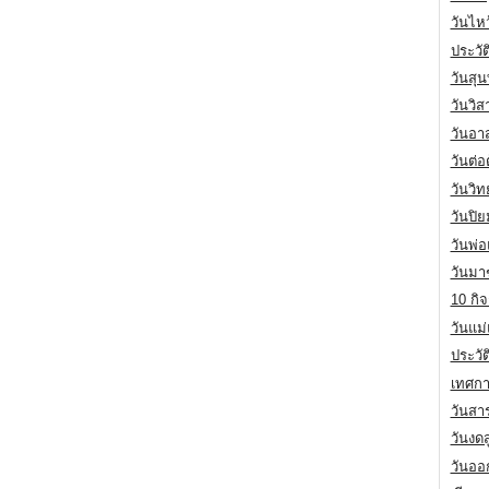
วันไห
ประวัต
วันสุน
วันวิ
วันอา
วันต่
วันวิ
วันปิ
วันพ่
วันมา
10 กิจ
วันแม
ประวั
เทศกา
วันสา
วันงดส
วันออก