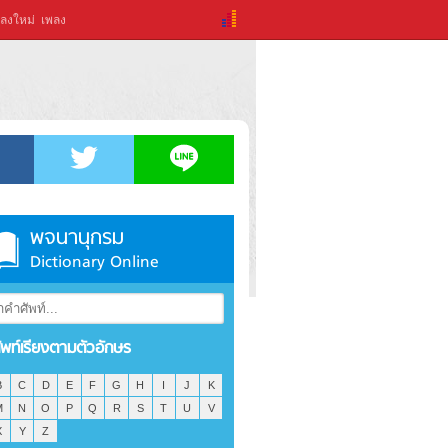
ลงใหม่
เพลง
พจนานุกรม
Dictionary Online
ัพท์เรียงตามตัวอักษร
B
C
D
E
F
G
H
I
J
K
M
N
O
P
Q
R
S
T
U
V
X
Y
Z