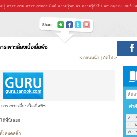
มรู้
สารานุกรม
สารานุกรมออนไลน์
ความรู้รอบตัว
ความรู้ทั่วไป
พจนานุกรม
เกมส์
เพ
Share
ารเพาะเลี้ยงเนื้อเยื่อพืช
<
ก่อนหน้า
|
ถัดไป
>
คำศ
การเพาะเลี้ยงเนื้อเยื่อพืช
A
ที่นี่เลย!!
L
W
 ทั้งหมดคลิ๊ก