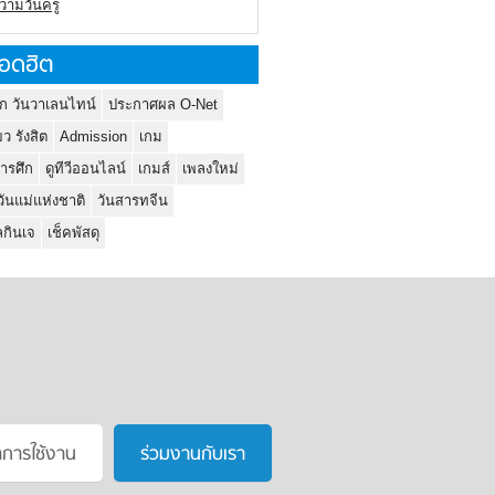
ความวันครู
อดฮิต
ก วันวาเลนไทน์
ประกาศผล O-Net
ยว รังสิต
Admission
เกม
ารศึก
ดูทีวีออนไลน์
เกมส์
เพลงใหม่
วันแม่แห่งชาติ
วันสารทจีน
กินเจ
เช็คพัสดุ
าการใช้งาน
ร่วมงานกับเรา