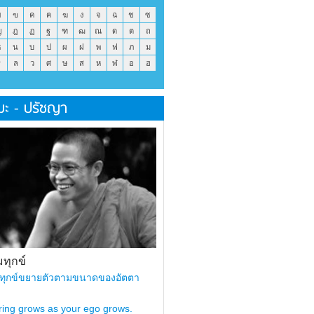
ข
ฃ
ค
ฅ
ฆ
ง
จ
ฉ
ช
ซ
ญ
ฎ
ฏ
ฐ
ฑ
ฒ
ณ
ด
ต
ถ
ธ
น
บ
ป
ผ
ฝ
พ
ฟ
ภ
ม
ร
ล
ว
ศ
ษ
ส
ห
ฬ
อ
ฮ
มะ - ปรัชญา
ทุกข์
ทุกข์ขยายตัวตามขนาดของอัตตา
ring grows as your ego grows.