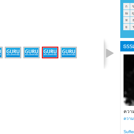
ก
ฌ
ท
ย
ธรร
รูปที่ 6 จาก 6
ความ
ความ
Suffe