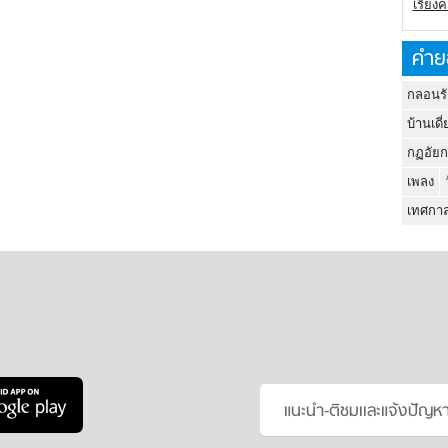
เรียง
คำย
กลอนรั
บ้านเดี่
กฏอัยก
เพลง
เทศกาล
แนะนำ-ติชมเเละแจ้งปัญห