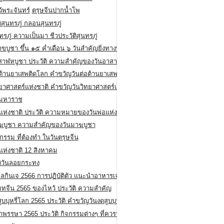
ว้พระจันทร์
ตรุษจีนปากน้ำโพ
ิสุนทรภู่ กลอนสุนทรภู่
ทรภู่ ความเป็นมา ชีวประวัติสุนทรภู่
สาขบูชา ขึ้น ๑๕ ค่ำเดือน ๖ วันสำคัญยิ่งทางพระพุทธศาสนา
สาฬหบูชา ประวัติ ความสําคัญของวันอาสาฬหบูชา
อต้านยาเสพติดโลก คำขวัญวันต่อต้านยาเสพติดสากล
ทยาศาสตร์แห่งชาติ คำขวัญวันวิทยาศาสตร์แห่งชาติ
ยมหาราช
อแห่งชาติ ประวัติ ความหมายของวันพ่อแห่งชาติ
ฆบูชา ความสำคัญของวันมาฆบูชา
กรรม ที่ต้องทำ ในวันตรุษจีน
่แห่งชาติ 12 สิงหาคม
ติวันลอยกระทง
ลกินเจ 2566 การปฏิบัติตัว แนะนำอาหารเจ
รทจีน 2565 ของไหว้ ประวัติ ความสำคัญ
ูบบุหรี่โลก 2565 ประวัติ คำขวัญวันงดสูบบุหรี่โลก
พรรษา 2565 ประวัติ กิจกรรมต่างๆ ที่ควรปฏิบัติ