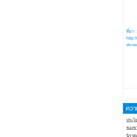
ที่มา :
http:
sk=wa
ความ
ประโย
ของขว
นิราศ