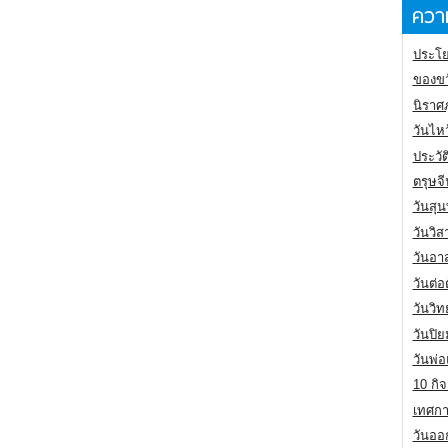
ความ
ประโย
ของขว
นิราศ
วันไห
ประวัต
ตรุษจ
วันสุน
วันวิ
วันอา
วันต่
วันวิ
วันปิ
วันพ่
10 กิจ
เทศกา
วันออก