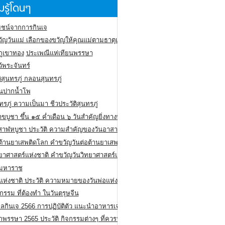
รู้โดนๆ
ชน์จากการกินเจ
ัญวันแม่ เลือกของขวัญให้คุณแม่ตามธาตุเกิด
ภูเขาทอง
ประเพณีแห่เทียนพรรษา
ว้พระจันทร์
ิสุนทรภู่ กลอนสุนทรภู่
ีนปากน้ำโพ
ทรภู่ ความเป็นมา ชีวประวัติสุนทรภู่
สาขบูชา ขึ้น ๑๕ ค่ำเดือน ๖ วันสำคัญยิ่งทางพระพุทธศาสนา
สาฬหบูชา ประวัติ ความสําคัญของวันอาสาฬหบูชา
อต้านยาเสพติดโลก คำขวัญวันต่อต้านยาเสพติดสากล
ทยาศาสตร์แห่งชาติ คำขวัญวันวิทยาศาสตร์แห่งชาติ
ยมหาราช
อแห่งชาติ ประวัติ ความหมายของวันพ่อแห่งชาติ
กรรม ที่ต้องทำ ในวันตรุษจีน
ลกินเจ 2566 การปฏิบัติตัว แนะนำอาหารเจ
พรรษา 2565 ประวัติ กิจกรรมต่างๆ ที่ควรปฏิบัติ