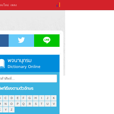
ลงใหม่
เพลง
พจนานุกรม
Dictionary Online
ัพท์เรียงตามตัวอักษร
B
C
D
E
F
G
H
I
J
K
M
N
O
P
Q
R
S
T
U
V
X
Y
Z