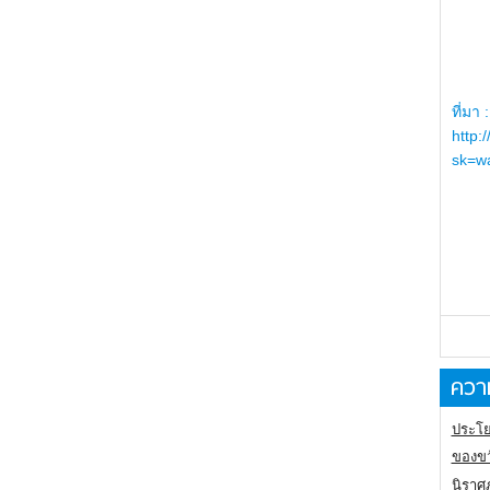
ที่มา :
http:
sk=wa
ความ
ประโย
ของขว
นิราศ