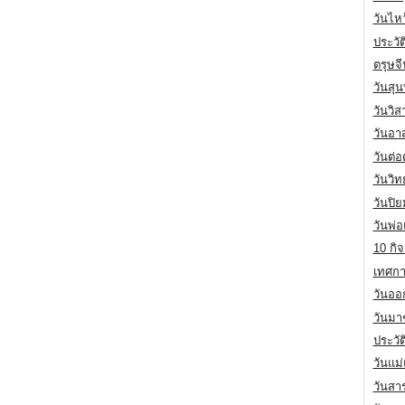
วันไห
ประวัต
ตรุษจ
วันสุน
วันวิ
วันอา
วันต่
วันวิ
วันปิ
วันพ่
10 กิจ
เทศกา
วันออก
วันมา
ประวั
วันแม
วันสา