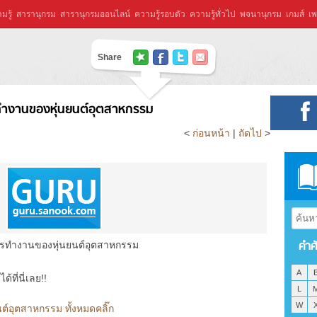
มรู้
สารานุกรม
สารานุกรมออนไลน์
ความรู้รอบตัว
ความรู้ทั่วไป
พจนานุกรม
เกมส์
เพ
Share
ทำงานของหุ่นยนต์อุตสาหกรรม
<
ก่อนหน้า
|
ถัดไป
>
คำศ
ารทำงานของหุ่นยนต์อุตสาหกรรม
A
ที่นี่เลย!!
L
W
์อุตสาหกรรม ทั้งหมดคลิ๊ก