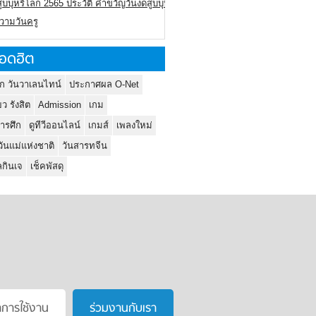
ูบบุหรี่โลก 2565 ประวัติ คำขวัญวันงดสูบบุหรี่โลก
ความวันครู
อดฮิต
ก วันวาเลนไทน์
ประกาศผล O-Net
ยว รังสิต
Admission
เกม
ารศึก
ดูทีวีออนไลน์
เกมส์
เพลงใหม่
วันแม่แห่งชาติ
วันสารทจีน
กินเจ
เช็คพัสดุ
าการใช้งาน
ร่วมงานกับเรา