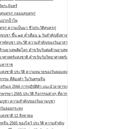
ว้พระจันทร์
ิสุนทรภู่ กลอนสุนทรภู่
ีนปากน้ำโพ
ทรภู่ ความเป็นมา ชีวประวัติสุนทรภู่
สาขบูชา ขึ้น ๑๕ ค่ำเดือน ๖ วันสำคัญยิ่งทางพระพุทธศาสนา
สาฬหบูชา ประวัติ ความสําคัญของวันอาสาฬหบูชา
อต้านยาเสพติดโลก คำขวัญวันต่อต้านยาเสพติดสากล
ทยาศาสตร์แห่งชาติ คำขวัญวันวิทยาศาสตร์แห่งชาติ
ยมหาราช
อแห่งชาติ ประวัติ ความหมายของวันพ่อแห่งชาติ
กรรม ที่ต้องทำ ในวันตรุษจีน
ลกินเจ 2566 การปฏิบัติตัว แนะนำอาหารเจ
พรรษา 2565 ประวัติ กิจกรรมต่างๆ ที่ควรปฏิบัติ
ฆบูชา ความสำคัญของวันมาฆบูชา
ติวันลอยกระทง
่แห่งชาติ 12 สิงหาคม
รทจีน 2565 ของไหว้ ประวัติ ความสำคัญ