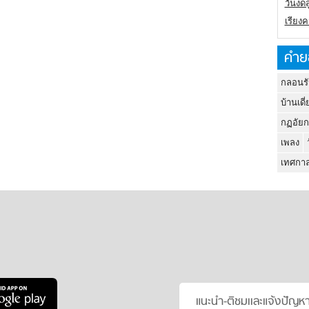
วันงดส
เรียง
คำย
กลอนรั
บ้านเดี่
กฏอัยก
เพลง
เทศกาล
แนะนำ-ติชมเเละแจ้งปัญห