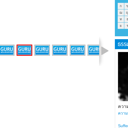
ก
ฌ
ท
ย
ธรร
รูปที่ 8 จาก 15
ความ
ความ
Suffe