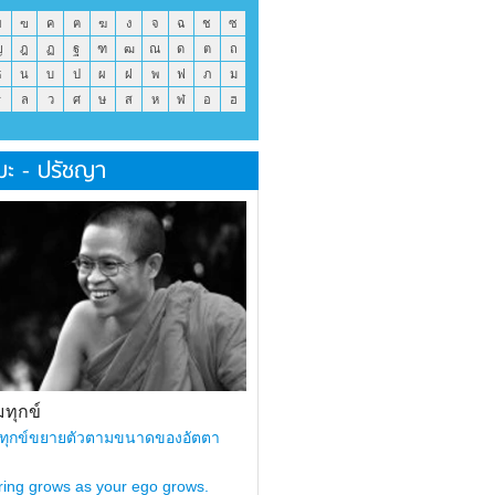
ข
ฃ
ค
ฅ
ฆ
ง
จ
ฉ
ช
ซ
ญ
ฎ
ฏ
ฐ
ฑ
ฒ
ณ
ด
ต
ถ
ธ
น
บ
ป
ผ
ฝ
พ
ฟ
ภ
ม
ร
ล
ว
ศ
ษ
ส
ห
ฬ
อ
ฮ
มะ - ปรัชญา
ทุกข์
ทุกข์ขยายตัวตามขนาดของอัตตา
ring grows as your ego grows.