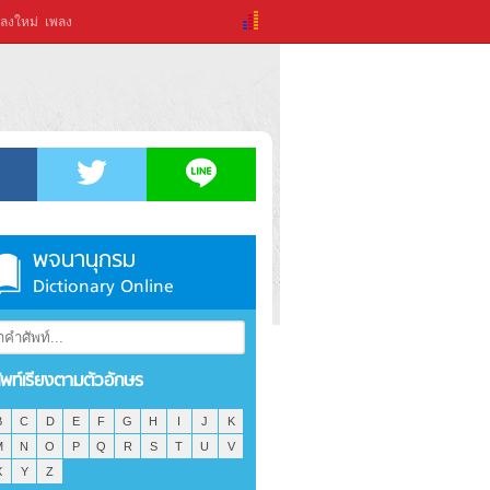
ลงใหม่
เพลง
พจนานุกรม
Dictionary Online
ัพท์เรียงตามตัวอักษร
B
C
D
E
F
G
H
I
J
K
M
N
O
P
Q
R
S
T
U
V
X
Y
Z