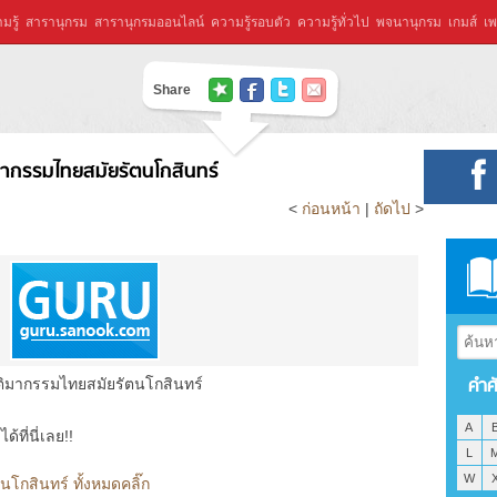
มรู้
สารานุกรม
สารานุกรมออนไลน์
ความรู้รอบตัว
ความรู้ทั่วไป
พจนานุกรม
เกมส์
เพ
Share
มากรรมไทยสมัยรัตนโกสินทร์
<
ก่อนหน้า
|
ถัดไป
>
คำศ
ิมากรรมไทยสมัยรัตนโกสินทร์
A
ที่นี่เลย!!
L
W
โกสินทร์ ทั้งหมดคลิ๊ก