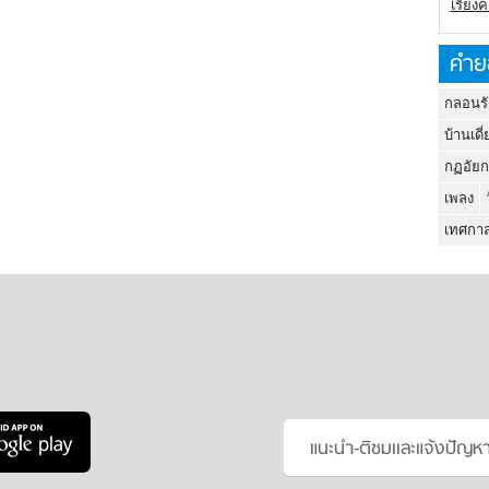
เรียง
คำย
กลอนรั
บ้านเดี่
กฏอัยก
เพลง
เทศกาล
แนะนำ-ติชมเเละแจ้งปัญห