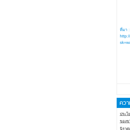
ที่มา :
http:
sk=wa
ความ
ประโย
ของขว
นิราศ