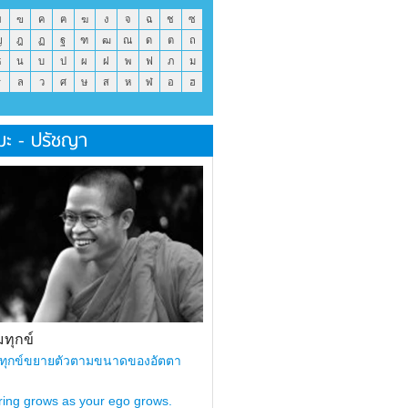
ข
ฃ
ค
ฅ
ฆ
ง
จ
ฉ
ช
ซ
ญ
ฎ
ฏ
ฐ
ฑ
ฒ
ณ
ด
ต
ถ
ธ
น
บ
ป
ผ
ฝ
พ
ฟ
ภ
ม
ร
ล
ว
ศ
ษ
ส
ห
ฬ
อ
ฮ
มะ - ปรัชญา
ทุกข์
ทุกข์ขยายตัวตามขนาดของอัตตา
ring grows as your ego grows.