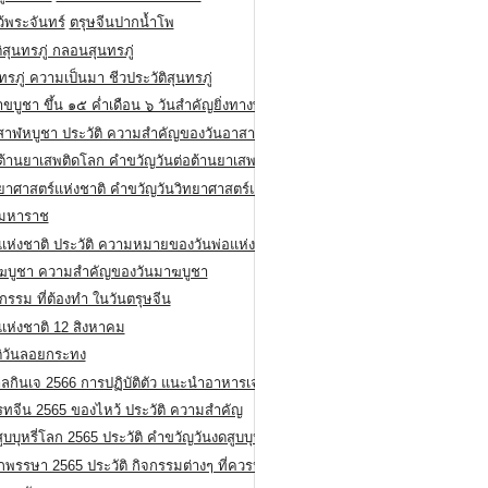
ว้พระจันทร์
ตรุษจีนปากน้ำโพ
ิสุนทรภู่ กลอนสุนทรภู่
ทรภู่ ความเป็นมา ชีวประวัติสุนทรภู่
สาขบูชา ขึ้น ๑๕ ค่ำเดือน ๖ วันสำคัญยิ่งทางพระพุทธศาสนา
สาฬหบูชา ประวัติ ความสําคัญของวันอาสาฬหบูชา
อต้านยาเสพติดโลก คำขวัญวันต่อต้านยาเสพติดสากล
ทยาศาสตร์แห่งชาติ คำขวัญวันวิทยาศาสตร์แห่งชาติ
ยมหาราช
อแห่งชาติ ประวัติ ความหมายของวันพ่อแห่งชาติ
ฆบูชา ความสำคัญของวันมาฆบูชา
กรรม ที่ต้องทำ ในวันตรุษจีน
่แห่งชาติ 12 สิงหาคม
ติวันลอยกระทง
ลกินเจ 2566 การปฏิบัติตัว แนะนำอาหารเจ
รทจีน 2565 ของไหว้ ประวัติ ความสำคัญ
ูบบุหรี่โลก 2565 ประวัติ คำขวัญวันงดสูบบุหรี่โลก
พรรษา 2565 ประวัติ กิจกรรมต่างๆ ที่ควรปฏิบัติ