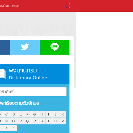
ลงใหม่
เพลง
พจนานุกรม
Dictionary Online
ัพท์เรียงตามตัวอักษร
B
C
D
E
F
G
H
I
J
K
M
N
O
P
Q
R
S
T
U
V
X
Y
Z