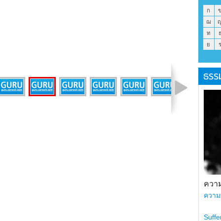
ก
ฌ
ท
ย
ธรร
รูปที่ 4 จาก 18
ความ
ความ
Suffe