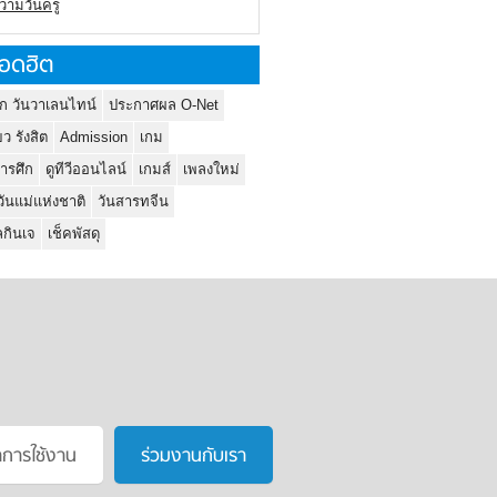
ความวันครู
อดฮิต
ก วันวาเลนไทน์
ประกาศผล O-Net
ยว รังสิต
Admission
เกม
ารศึก
ดูทีวีออนไลน์
เกมส์
เพลงใหม่
วันแม่แห่งชาติ
วันสารทจีน
กินเจ
เช็คพัสดุ
าการใช้งาน
ร่วมงานกับเรา