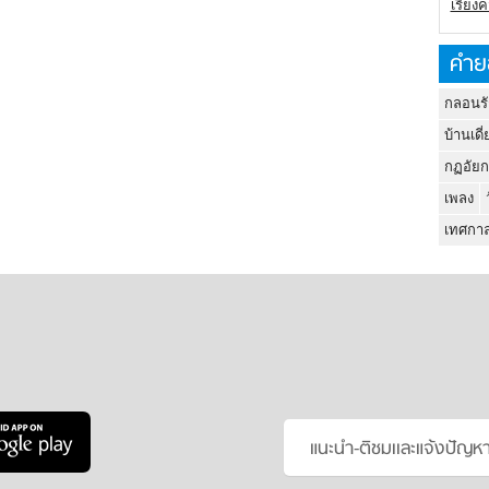
เรียง
คำย
กลอนรั
บ้านเดี่
กฏอัยก
เพลง
เทศกาล
แนะนำ-ติชมเเละแจ้งปัญห