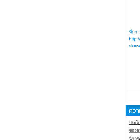
ที่มา :
http:
sk=wa
ความ
ประโย
ของขว
นิราศ