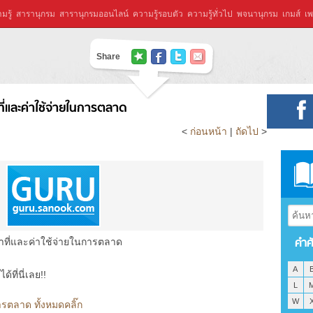
มรู้
สารานุกรม
สารานุกรมออนไลน์
ความรู้รอบตัว
ความรู้ทั่วไป
พจนานุกรม
เกมส์
เพ
Share
ที่และค่าใช้จ่ายในการตลาด
<
ก่อนหน้า
|
ถัดไป
>
คำศ
าที่และค่าใช้จ่ายในการตลาด
A
ที่นี่เลย!!
L
W
ารตลาด ทั้งหมดคลิ๊ก