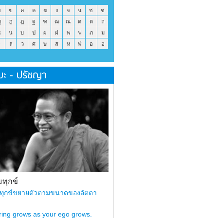
ข
ฃ
ค
ฅ
ฆ
ง
จ
ฉ
ช
ซ
ญ
ฎ
ฏ
ฐ
ฑ
ฒ
ณ
ด
ต
ถ
ธ
น
บ
ป
ผ
ฝ
พ
ฟ
ภ
ม
ร
ล
ว
ศ
ษ
ส
ห
ฬ
อ
ฮ
มะ - ปรัชญา
ทุกข์
ทุกข์ขยายตัวตามขนาดของอัตตา
ring grows as your ego grows.