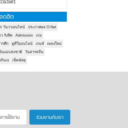
ความวันครู
อดฮิต
ก วันวาเลนไทน์
ประกาศผล O-Net
ยว รังสิต
Admission
เกม
ารศึก
ดูทีวีออนไลน์
เกมส์
เพลงใหม่
วันแม่แห่งชาติ
วันสารทจีน
กินเจ
เช็คพัสดุ
าการใช้งาน
ร่วมงานกับเรา