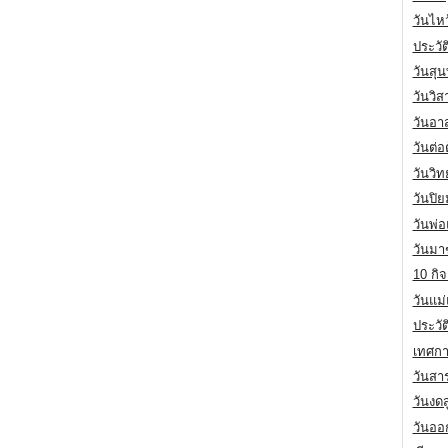
วันไห
ประวัต
วันสุน
วันวิ
วันอา
วันต่
วันวิ
วันปิ
วันพ่
วันมา
10 กิจ
วันแม
ประวั
เทศกา
วันสา
วันงดส
วันออก