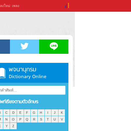
ลงใหม่
เพลง
พจนานุกรม
Dictionary Online
ัพท์เรียงตามตัวอักษร
B
C
D
E
F
G
H
I
J
K
M
N
O
P
Q
R
S
T
U
V
X
Y
Z