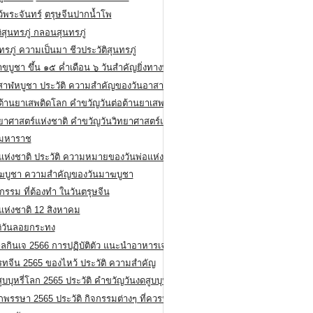
ว้พระจันทร์
ตรุษจีนปากน้ำโพ
ิสุนทรภู่ กลอนสุนทรภู่
ทรภู่ ความเป็นมา ชีวประวัติสุนทรภู่
สาขบูชา ขึ้น ๑๕ ค่ำเดือน ๖ วันสำคัญยิ่งทางพระพุทธศาสนา
สาฬหบูชา ประวัติ ความสําคัญของวันอาสาฬหบูชา
อต้านยาเสพติดโลก คำขวัญวันต่อต้านยาเสพติดสากล
ทยาศาสตร์แห่งชาติ คำขวัญวันวิทยาศาสตร์แห่งชาติ
ยมหาราช
อแห่งชาติ ประวัติ ความหมายของวันพ่อแห่งชาติ
ฆบูชา ความสำคัญของวันมาฆบูชา
กรรม ที่ต้องทำ ในวันตรุษจีน
่แห่งชาติ 12 สิงหาคม
ติวันลอยกระทง
ลกินเจ 2566 การปฏิบัติตัว แนะนำอาหารเจ
รทจีน 2565 ของไหว้ ประวัติ ความสำคัญ
ูบบุหรี่โลก 2565 ประวัติ คำขวัญวันงดสูบบุหรี่โลก
พรรษา 2565 ประวัติ กิจกรรมต่างๆ ที่ควรปฏิบัติ