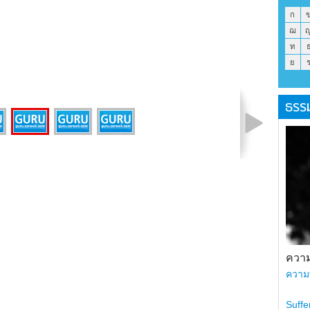
ก
ฌ
ท
ย
ธรร
รูปที่ 2 จาก 4
ความ
ความ
Suffe