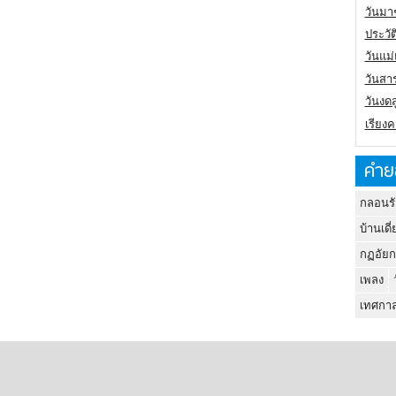
วันมา
ประวั
วันแม
วันสา
วันงดส
เรียง
คำย
กลอนรั
บ้านเดี่
กฏอัยก
เพลง
เทศกาล