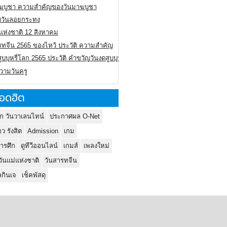
ฆบูชา ความสำคัญของวันมาฆบูชา
ติวันลอยกระทง
่แห่งชาติ 12 สิงหาคม
รทจีน 2565 ของไหว้ ประวัติ ความสำคัญ
ูบบุหรี่โลก 2565 ประวัติ คำขวัญวันงดสูบบุหรี่โลก
ความวันครู
อดฮิต
ก วันวาเลนไทน์
ประกาศผล O-Net
ยว รังสิต
Admission
เกม
ารศึก
ดูทีวีออนไลน์
เกมส์
เพลงใหม่
วันแม่แห่งชาติ
วันสารทจีน
กินเจ
เช็คพัสดุ