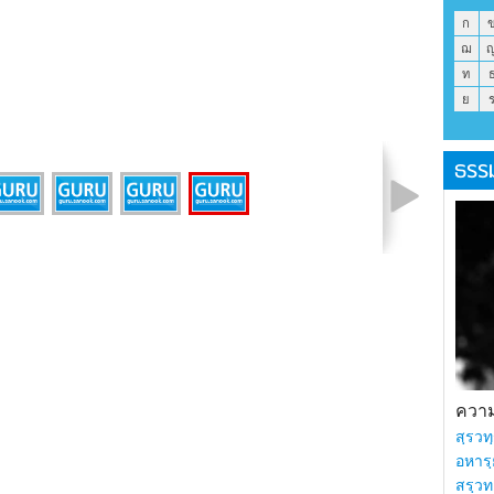
ก
ฌ
ท
ย
ธรร
รูปที่ 2 จาก 5
ความร
สฺรวทฺ
อหารฺ
สรฺวท