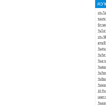
ความ
ประโย
ของขว
นิราศ
วันไห
ประวัต
ตรุษจ
วันสุน
วันวิ
วันอา
วันต่
วันวิ
วันปิ
วันพ่
10 กิจ
เทศกา
วันออก