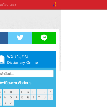
ลงใหม่
เพลง
พจนานุกรม
Dictionary Online
ัพท์เรียงตามตัวอักษร
B
C
D
E
F
G
H
I
J
K
M
N
O
P
Q
R
S
T
U
V
X
Y
Z