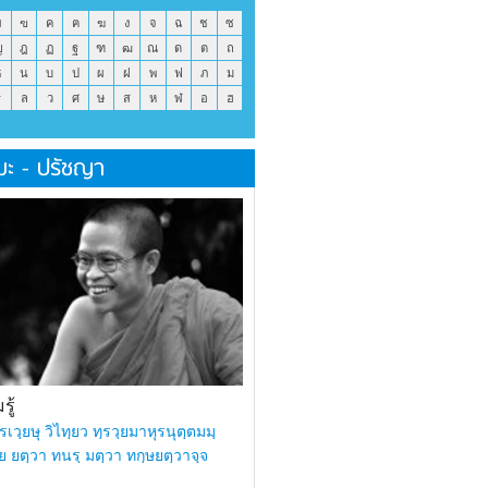
ข
ฃ
ค
ฅ
ฆ
ง
จ
ฉ
ช
ซ
ญ
ฎ
ฏ
ฐ
ฑ
ฒ
ณ
ด
ต
ถ
ธ
น
บ
ป
ผ
ฝ
พ
ฟ
ภ
ม
ร
ล
ว
ศ
ษ
ส
ห
ฬ
อ
ฮ
มะ - ปรัชญา
ู้
รเวฺยษุ วิไทฺยว ทฺรวฺยมาหุรนุตฺตมมฺ
ย ยตฺวา ทนรฺ มตฺวา ทกฺษยตฺวาจฺจ