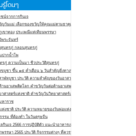
รู้โดนๆ
ชน์จากการกินเจ
ัญวันแม่ เลือกของขวัญให้คุณแม่ตามธาตุเกิด
ภูเขาทอง
ประเพณีแห่เทียนพรรษา
ว้พระจันทร์
ิสุนทรภู่ กลอนสุนทรภู่
ีนปากน้ำโพ
ทรภู่ ความเป็นมา ชีวประวัติสุนทรภู่
สาขบูชา ขึ้น ๑๕ ค่ำเดือน ๖ วันสำคัญยิ่งทางพระพุทธศาสนา
สาฬหบูชา ประวัติ ความสําคัญของวันอาสาฬหบูชา
อต้านยาเสพติดโลก คำขวัญวันต่อต้านยาเสพติดสากล
ทยาศาสตร์แห่งชาติ คำขวัญวันวิทยาศาสตร์แห่งชาติ
ยมหาราช
อแห่งชาติ ประวัติ ความหมายของวันพ่อแห่งชาติ
กรรม ที่ต้องทำ ในวันตรุษจีน
ลกินเจ 2566 การปฏิบัติตัว แนะนำอาหารเจ
พรรษา 2565 ประวัติ กิจกรรมต่างๆ ที่ควรปฏิบัติ