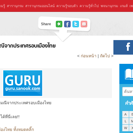
มรู้
สารานุกรม
สารานุกรมออนไลน์
ความรู้รอบตัว
ความรู้ทั่วไป
พจนานุกรม
เกมส์
เพ
Share
ณีจากประเทศรอบเมืองไทย
<
ก่อนหน้า
|
ถัดไป
>
คำศ
ญมณีจากประเทศรอบเมืองไทย
A
ที่นี่เลย!!
L
W
งไทย ทั้งหมดคลิ๊ก