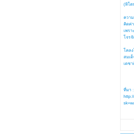
(หิโต
ความรู
คิดค่า
เพราะ
โจรจัก
โคลงโ
สมเด
เดชา
ที่มา :
http:
sk=wa