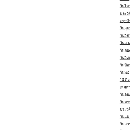
วันไห
ประวัต
ตรุษจ
วันสุน
วันวิ
วันอา
วันต่
วันวิ
วันปิ
วันพ่
10 กิจ
เทศกา
วันออก
วันมา
ประวั
วันแม
วันสา