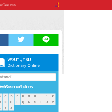
ลงใหม่
เพลง
พจนานุกรม
Dictionary Online
ัพท์เรียงตามตัวอักษร
B
C
D
E
F
G
H
I
J
K
M
N
O
P
Q
R
S
T
U
V
X
Y
Z