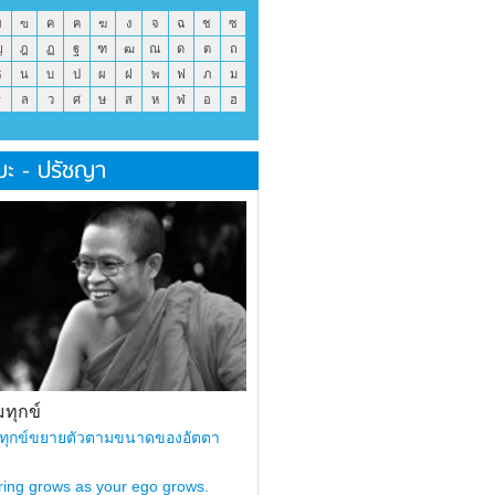
ข
ฃ
ค
ฅ
ฆ
ง
จ
ฉ
ช
ซ
ญ
ฎ
ฏ
ฐ
ฑ
ฒ
ณ
ด
ต
ถ
ธ
น
บ
ป
ผ
ฝ
พ
ฟ
ภ
ม
ร
ล
ว
ศ
ษ
ส
ห
ฬ
อ
ฮ
มะ - ปรัชญา
ทุกข์
ทุกข์ขยายตัวตามขนาดของอัตตา
ring grows as your ego grows.