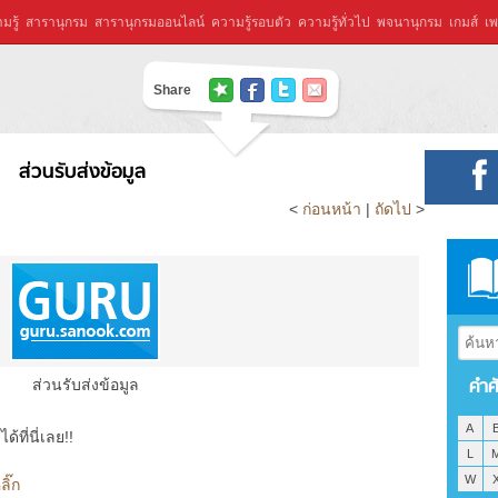
มรู้
สารานุกรม
สารานุกรมออนไลน์
ความรู้รอบตัว
ความรู้ทั่วไป
พจนานุกรม
เกมส์
เพ
Share
ส่วนรับส่งข้อมูล
<
ก่อนหน้า
|
ถัดไป
>
คำศ
ส่วนรับส่งข้อมูล
A
ที่นี่เลย!!
L
W
ลิ๊ก