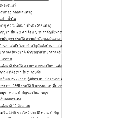
ว้พระจันทร์
ิสุนทรภู่ กลอนสุนทรภู่
ีนปากน้ำโพ
ทรภู่ ความเป็นมา ชีวประวัติสุนทรภู่
สาขบูชา ขึ้น ๑๕ ค่ำเดือน ๖ วันสำคัญยิ่งทางพระพุทธศาสนา
สาฬหบูชา ประวัติ ความสําคัญของวันอาสาฬหบูชา
อต้านยาเสพติดโลก คำขวัญวันต่อต้านยาเสพติดสากล
ทยาศาสตร์แห่งชาติ คำขวัญวันวิทยาศาสตร์แห่งชาติ
ยมหาราช
อแห่งชาติ ประวัติ ความหมายของวันพ่อแห่งชาติ
กรรม ที่ต้องทำ ในวันตรุษจีน
ลกินเจ 2566 การปฏิบัติตัว แนะนำอาหารเจ
พรรษา 2565 ประวัติ กิจกรรมต่างๆ ที่ควรปฏิบัติ
ฆบูชา ความสำคัญของวันมาฆบูชา
ติวันลอยกระทง
่แห่งชาติ 12 สิงหาคม
รทจีน 2565 ของไหว้ ประวัติ ความสำคัญ