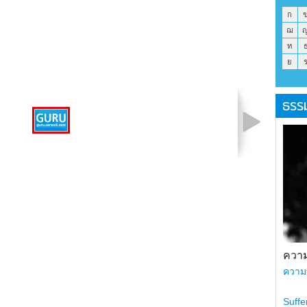
ก
ฌ
ท
ย
ธรร
รูปที่ 1 จาก 1
ความ
ความ
Suffe