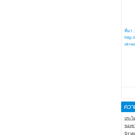
ที่มา :
http:
sk=wa
ความ
ประโย
ของขว
นิราศ