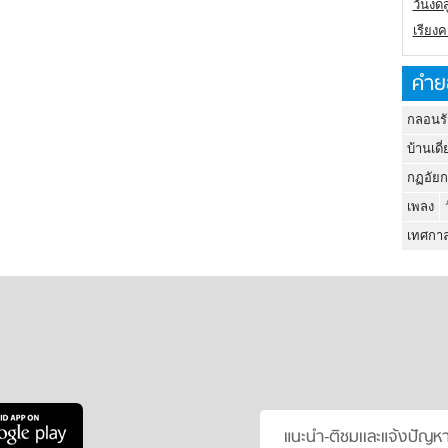
วันงดส
เรียง
คำย
กลอนรั
บ้านเดี่
กฏอัยก
เพลง
เทศกาล
แนะนำ-ติชมเเละแจ้งปัญห