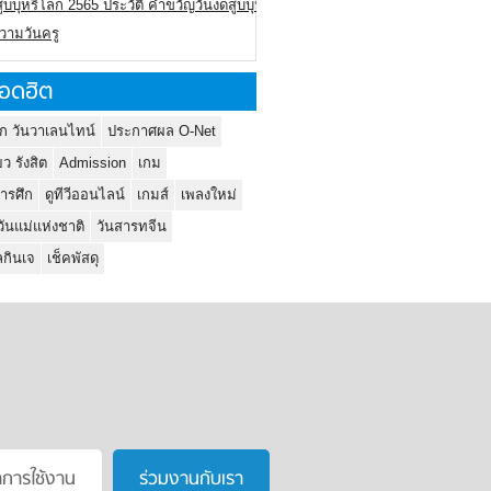
ูบบุหรี่โลก 2565 ประวัติ คำขวัญวันงดสูบบุหรี่โลก
ความวันครู
อดฮิต
ก วันวาเลนไทน์
ประกาศผล O-Net
ยว รังสิต
Admission
เกม
ารศึก
ดูทีวีออนไลน์
เกมส์
เพลงใหม่
วันแม่แห่งชาติ
วันสารทจีน
กินเจ
เช็คพัสดุ
าการใช้งาน
ร่วมงานกับเรา