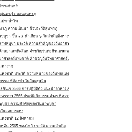
ว้พระจันทร์
ิสุนทรภู่ กลอนสุนทรภู่
ีนปากน้ำโพ
ทรภู่ ความเป็นมา ชีวประวัติสุนทรภู่
สาขบูชา ขึ้น ๑๕ ค่ำเดือน ๖ วันสำคัญยิ่งทางพระพุทธศาสนา
สาฬหบูชา ประวัติ ความสําคัญของวันอาสาฬหบูชา
อต้านยาเสพติดโลก คำขวัญวันต่อต้านยาเสพติดสากล
ทยาศาสตร์แห่งชาติ คำขวัญวันวิทยาศาสตร์แห่งชาติ
ยมหาราช
อแห่งชาติ ประวัติ ความหมายของวันพ่อแห่งชาติ
กรรม ที่ต้องทำ ในวันตรุษจีน
ลกินเจ 2566 การปฏิบัติตัว แนะนำอาหารเจ
พรรษา 2565 ประวัติ กิจกรรมต่างๆ ที่ควรปฏิบัติ
ฆบูชา ความสำคัญของวันมาฆบูชา
ติวันลอยกระทง
่แห่งชาติ 12 สิงหาคม
รทจีน 2565 ของไหว้ ประวัติ ความสำคัญ