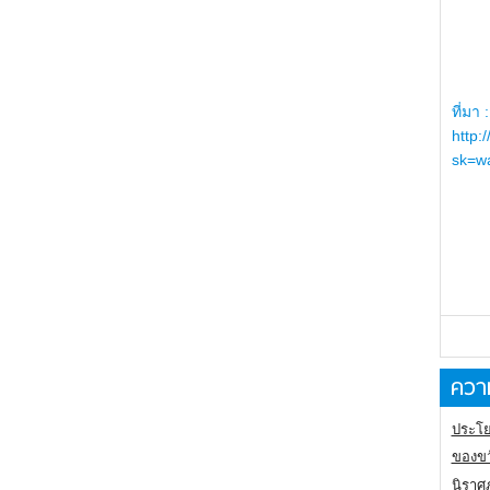
ที่มา :
http:
sk=wa
ความ
ประโย
ของขว
นิราศ