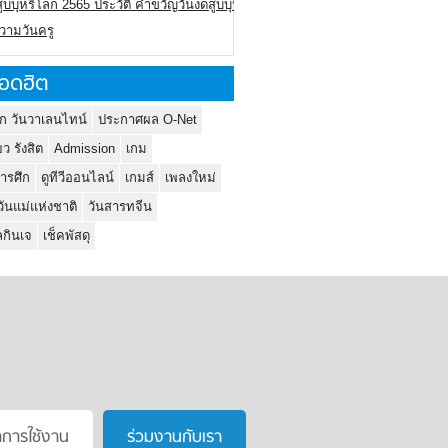
ูบบุหรี่โลก 2565 ประวัติ คำขวัญวันงดสูบบุหรี่โลก
ความวันครู
อดฮิต
ก วันวาเลนไทน์
ประกาศผล O-Net
ยว รังสิต
Admission
เกม
ารศึก
ดูทีวีออนไลน์
เกมส์
เพลงใหม่
วันแม่แห่งชาติ
วันสารทจีน
กินเจ
เช็คพัสดุ
าการใช้งาน
ร่วมงานกับเรา