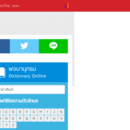
ลงใหม่
เพลง
พจนานุกรม
Dictionary Online
ัพท์เรียงตามตัวอักษร
B
C
D
E
F
G
H
I
J
K
M
N
O
P
Q
R
S
T
U
V
X
Y
Z