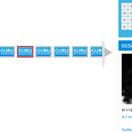
ก
ฌ
ท
ย
ธรร
รูปที่ 9 จาก 36
ความ
ความ
Suffe