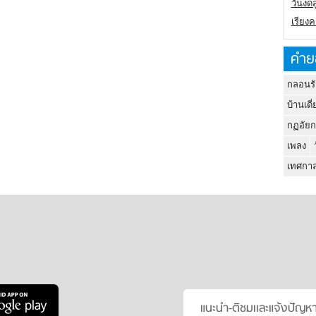
วันงดส
เรียง
คำย
กลอนรั
บ้านเดี่
กฏอัยก
เพลง
เทศกาล
แนะนำ-ติชมเเละแจ้งปัญห