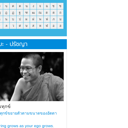
ข
ฃ
ค
ฅ
ฆ
ง
จ
ฉ
ช
ซ
ญ
ฎ
ฏ
ฐ
ฑ
ฒ
ณ
ด
ต
ถ
ธ
น
บ
ป
ผ
ฝ
พ
ฟ
ภ
ม
ร
ล
ว
ศ
ษ
ส
ห
ฬ
อ
ฮ
มะ - ปรัชญา
ทุกข์
ทุกข์ขยายตัวตามขนาดของอัตตา
ring grows as your ego grows.