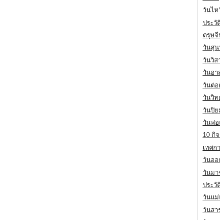
วันไห
ประวัต
ตรุษจ
วันสุน
วันวิ
วันอา
วันต่
วันวิ
วันปิ
วันพ่
10 กิจ
เทศกา
วันออก
วันมา
ประวั
วันแม
วันสา