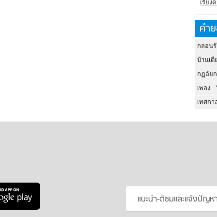
เรียง
คำย
กลอนรั
บ้านเดี่
กฏอัยก
เพลง
เทศกาล
แนะนำ-ติชมเเละแจ้งปัญห