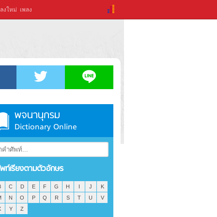
ลงใหม่
เพลง
พจนานุกรม
Dictionary Online
ัพท์เรียงตามตัวอักษร
B
C
D
E
F
G
H
I
J
K
M
N
O
P
Q
R
S
T
U
V
X
Y
Z