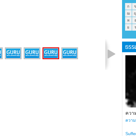
ก
ฌ
ท
ย
ธรร
รูปที่ 2 จาก 6
ความ
ความ
Suffe