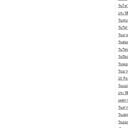
วันไห
ประวัต
วันสุน
วันวิ
วันอา
วันต่
วันวิ
วันปิ
วันพ่
วันมา
10 กิจ
วันแม
ประวั
เทศกา
วันสา
วันงดส
วันออก