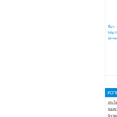
ที่มา :
http:
sk=wa
ความ
ประโย
ของขว
นิราศ