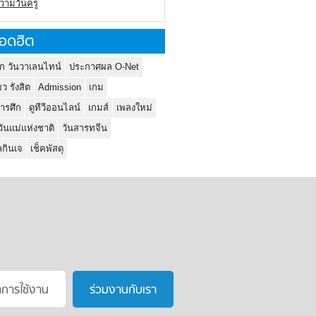
ความวันครู
อดฮิต
ก วันวาเลนไทน์
ประกาศผล O-Net
ยว รังสิต
Admission
เกม
ารศึก
ดูทีวีออนไลน์
เกมส์
เพลงใหม่
วันแม่แห่งชาติ
วันสารทจีน
กินเจ
เช็คพัสดุ
าการใช้งาน
ร่วมงานกับเรา