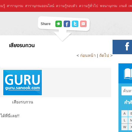
มรู้
สารานุกรม
สารานุกรมออนไลน์
ความรู้รอบตัว
ความรู้ทั่วไป
พจนานุกรม
เกมส์
เพ
Share
เสียงรบกวน
<
ก่อนหน้า
|
ถัดไป
>
คำศ
เสียงรบกวน
A
ที่นี่เลย!!
L
W