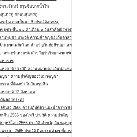
ว้พระจันทร์
ตรุษจีนปากน้ำโพ
ิสุนทรภู่ กลอนสุนทรภู่
ทรภู่ ความเป็นมา ชีวประวัติสุนทรภู่
สาขบูชา ขึ้น ๑๕ ค่ำเดือน ๖ วันสำคัญยิ่งทางพระพุทธศาสนา
สาฬหบูชา ประวัติ ความสําคัญของวันอาสาฬหบูชา
อต้านยาเสพติดโลก คำขวัญวันต่อต้านยาเสพติดสากล
ทยาศาสตร์แห่งชาติ คำขวัญวันวิทยาศาสตร์แห่งชาติ
ยมหาราช
อแห่งชาติ ประวัติ ความหมายของวันพ่อแห่งชาติ
ฆบูชา ความสำคัญของวันมาฆบูชา
กรรม ที่ต้องทำ ในวันตรุษจีน
่แห่งชาติ 12 สิงหาคม
ติวันลอยกระทง
ลกินเจ 2566 การปฏิบัติตัว แนะนำอาหารเจ
รทจีน 2565 ของไหว้ ประวัติ ความสำคัญ
ูบบุหรี่โลก 2565 ประวัติ คำขวัญวันงดสูบบุหรี่โลก
พรรษา 2565 ประวัติ กิจกรรมต่างๆ ที่ควรปฏิบัติ