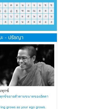
ข
ฃ
ค
ฅ
ฆ
ง
จ
ฉ
ช
ซ
ญ
ฎ
ฏ
ฐ
ฑ
ฒ
ณ
ด
ต
ถ
ธ
น
บ
ป
ผ
ฝ
พ
ฟ
ภ
ม
ร
ล
ว
ศ
ษ
ส
ห
ฬ
อ
ฮ
มะ - ปรัชญา
ทุกข์
ทุกข์ขยายตัวตามขนาดของอัตตา
ring grows as your ego grows.