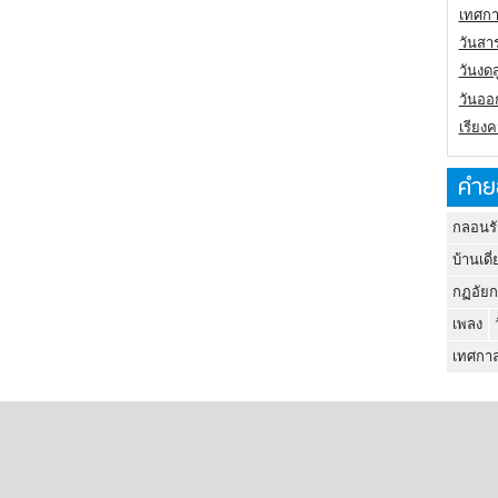
เทศกา
วันสา
วันงดส
วันออก
เรียง
คำย
กลอนรั
บ้านเดี่
กฏอัยก
เพลง
เทศกาล