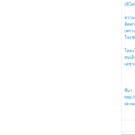
(หิโต
ความรู
คิดค่า
เพราะ
โจรจัก
โคลงโ
สมเด
เดชา
ที่มา :
http:
sk=wa