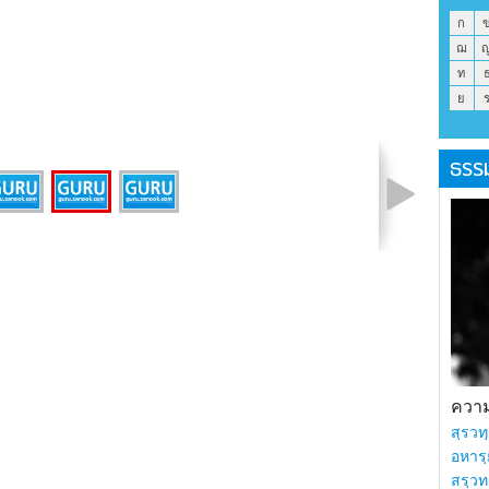
ก
ฌ
ท
ย
ธรร
รูปที่ 2 จาก 3
ความร
สฺรวทฺ
อหารฺ
สรฺวท