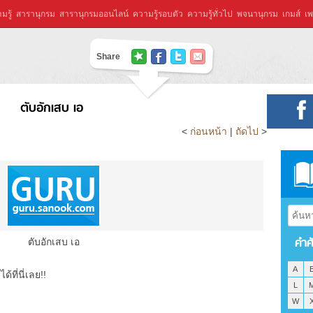
มรู้
สารานุกรม
สารานุกรมออนไลน์
ความรู้รอบตัว
ความรู้ทั่วไป
พจนานุกรม
เกมส์
เพ
Share
ตับอักเสบ เอ
<
ก่อนหน้า
|
ถัดไป
>
คำศ
ตับอักเสบ เอ
A
ที่นี่เลย!!
L
W