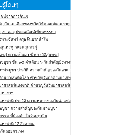
รู้โดนๆ
ชน์จากการกินเจ
ัญวันแม่ เลือกของขวัญให้คุณแม่ตามธาตุเกิด
ภูเขาทอง
ประเพณีแห่เทียนพรรษา
ว้พระจันทร์
ตรุษจีนปากน้ำโพ
ิสุนทรภู่ กลอนสุนทรภู่
ทรภู่ ความเป็นมา ชีวประวัติสุนทรภู่
สาขบูชา ขึ้น ๑๕ ค่ำเดือน ๖ วันสำคัญยิ่งทางพระพุทธศาสนา
สาฬหบูชา ประวัติ ความสําคัญของวันอาสาฬหบูชา
อต้านยาเสพติดโลก คำขวัญวันต่อต้านยาเสพติดสากล
ทยาศาสตร์แห่งชาติ คำขวัญวันวิทยาศาสตร์แห่งชาติ
ยมหาราช
อแห่งชาติ ประวัติ ความหมายของวันพ่อแห่งชาติ
ฆบูชา ความสำคัญของวันมาฆบูชา
กรรม ที่ต้องทำ ในวันตรุษจีน
่แห่งชาติ 12 สิงหาคม
ติวันลอยกระทง