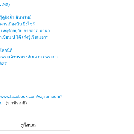
ปเทศ)
้ดูยิ่งล้ำ สินทรัพย์
ควรเมืองนับ ยิ่งไซร้
เหตุจักอยู่กับ กายอาต มานา
เบียน บ่ ได้ เร่งรู้เรียนเอาฯ
ลกนิติ
็จพระเจ้าบรมวงศ์เธอ กรมพระยา
ดิศร
//www.facebook.com/vajiramedhi?
ll
(ว.วชิรเมธี)
ดูทั้งหมด