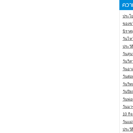
ความ
ประโย
ของขว
นิราศ
วันไห
ประวัต
วันสุน
วันวิ
วันอา
วันต่
วันวิ
วันปิ
วันพ่
วันมา
10 กิจ
วันแม
ประวั