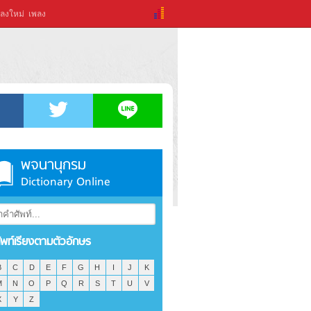
ลงใหม่
เพลง
พจนานุกรม
Dictionary Online
ัพท์เรียงตามตัวอักษร
B
C
D
E
F
G
H
I
J
K
M
N
O
P
Q
R
S
T
U
V
X
Y
Z