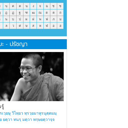
ข
ฃ
ค
ฅ
ฆ
ง
จ
ฉ
ช
ซ
ญ
ฎ
ฏ
ฐ
ฑ
ฒ
ณ
ด
ต
ถ
ธ
น
บ
ป
ผ
ฝ
พ
ฟ
ภ
ม
ร
ล
ว
ศ
ษ
ส
ห
ฬ
อ
ฮ
มะ - ปรัชญา
ู้
รเวฺยษุ วิไทฺยว ทฺรวฺยมาหุรนุตฺตมมฺ
ย ยตฺวา ทนรฺ มตฺวา ทกฺษยตฺวาจฺจ