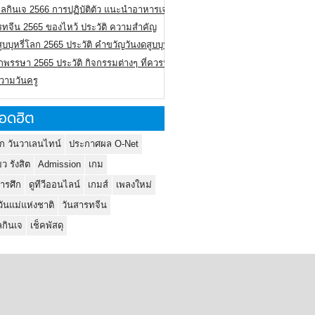
ลกินเจ 2566 การปฏิบัติตัว แนะนำอาหารเจ
รทจีน 2565 ของไหว้ ประวัติ ความสำคัญ
ูบบุหรี่โลก 2565 ประวัติ คำขวัญวันงดสูบบุหรี่โลก
พรรษา 2565 ประวัติ กิจกรรมต่างๆ ที่ควรปฏิบัติ
ความวันครู
อดฮิต
ก วันวาเลนไทน์
ประกาศผล O-Net
ยว รังสิต
Admission
เกม
ารศึก
ดูทีวีออนไลน์
เกมส์
เพลงใหม่
วันแม่แห่งชาติ
วันสารทจีน
กินเจ
เช็คพัสดุ