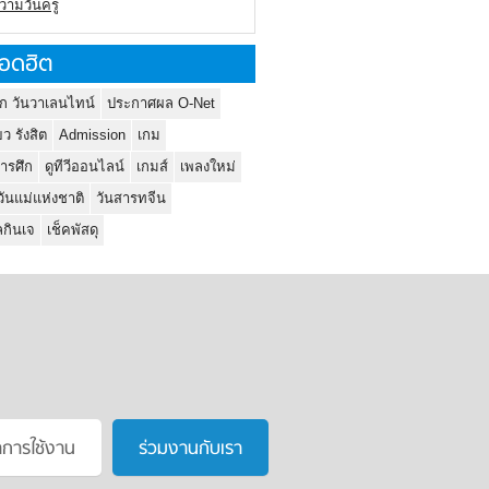
ความวันครู
อดฮิต
ก วันวาเลนไทน์
ประกาศผล O-Net
ยว รังสิต
Admission
เกม
ารศึก
ดูทีวีออนไลน์
เกมส์
เพลงใหม่
วันแม่แห่งชาติ
วันสารทจีน
กินเจ
เช็คพัสดุ
าการใช้งาน
ร่วมงานกับเรา