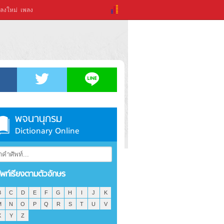
ลงใหม่
เพลง
พจนานุกรม
Dictionary Online
ัพท์เรียงตามตัวอักษร
B
C
D
E
F
G
H
I
J
K
M
N
O
P
Q
R
S
T
U
V
X
Y
Z