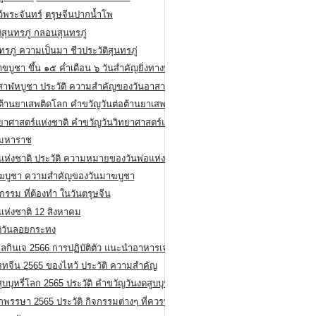
ว้พระจันทร์
ตรุษจีนปากน้ำโพ
ิสุนทรภู่ กลอนสุนทรภู่
ทรภู่ ความเป็นมา ชีวประวัติสุนทรภู่
สาขบูชา ขึ้น ๑๕ ค่ำเดือน ๖ วันสำคัญยิ่งทางพระพุทธศาสนา
สาฬหบูชา ประวัติ ความสําคัญของวันอาสาฬหบูชา
อต้านยาเสพติดโลก คำขวัญวันต่อต้านยาเสพติดสากล
ทยาศาสตร์แห่งชาติ คำขวัญวันวิทยาศาสตร์แห่งชาติ
ยมหาราช
อแห่งชาติ ประวัติ ความหมายของวันพ่อแห่งชาติ
ฆบูชา ความสำคัญของวันมาฆบูชา
กรรม ที่ต้องทำ ในวันตรุษจีน
่แห่งชาติ 12 สิงหาคม
ติวันลอยกระทง
ลกินเจ 2566 การปฏิบัติตัว แนะนำอาหารเจ
รทจีน 2565 ของไหว้ ประวัติ ความสำคัญ
ูบบุหรี่โลก 2565 ประวัติ คำขวัญวันงดสูบบุหรี่โลก
พรรษา 2565 ประวัติ กิจกรรมต่างๆ ที่ควรปฏิบัติ