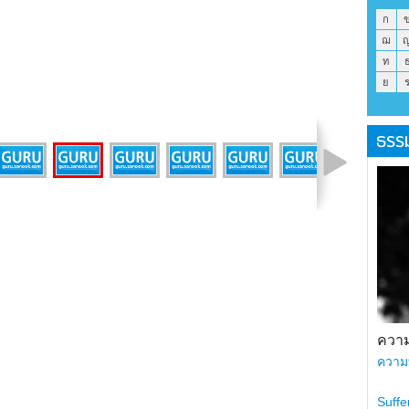
ก
ฌ
ท
ย
ธรร
รูปที่ 5 จาก 11
ความ
ความ
Suffe