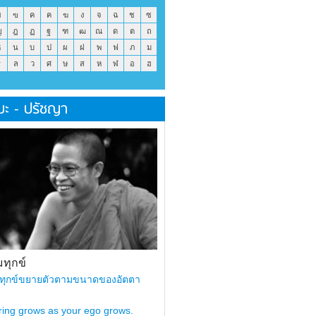
ข
ฃ
ค
ฅ
ฆ
ง
จ
ฉ
ช
ซ
ญ
ฎ
ฏ
ฐ
ฑ
ฒ
ณ
ด
ต
ถ
ธ
น
บ
ป
ผ
ฝ
พ
ฟ
ภ
ม
ร
ล
ว
ศ
ษ
ส
ห
ฬ
อ
ฮ
มะ - ปรัชญา
ทุกข์
ทุกข์ขยายตัวตามขนาดของอัตตา
ring grows as your ego grows.