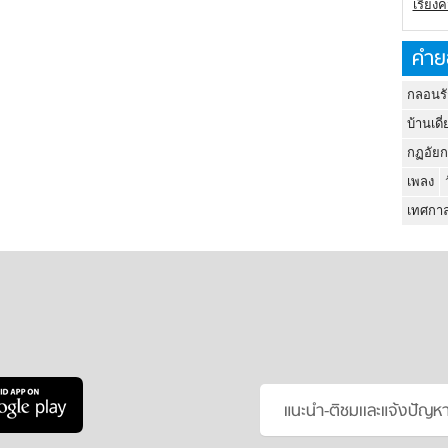
เรียง
คำย
กลอนรั
บ้านเดี่
กฏอัยก
เพลง
เทศกาล
แนะนำ-ติชมเเละแจ้งปัญห