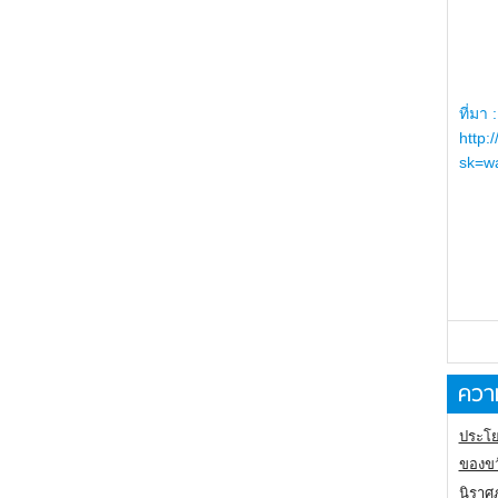
ที่มา :
http:
sk=wa
ความ
ประโย
ของขว
นิราศ