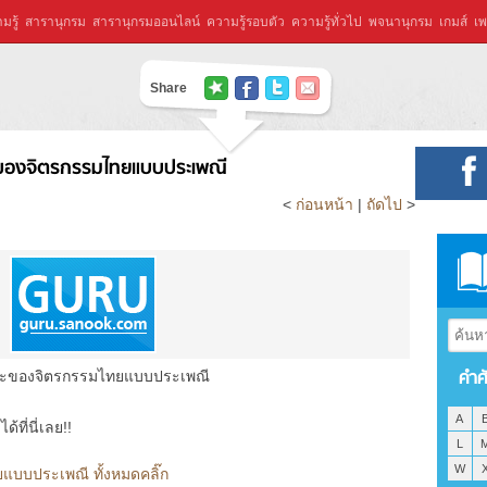
มรู้
สารานุกรม
สารานุกรมออนไลน์
ความรู้รอบตัว
ความรู้ทั่วไป
พจนานุกรม
เกมส์
เพ
Share
ของจิตรกรรมไทยแบบประเพณี
<
ก่อนหน้า
|
ถัดไป
>
คำศ
ะของจิตรกรรมไทยแบบประเพณี
A
ที่นี่เลย!!
L
W
บบประเพณี ทั้งหมดคลิ๊ก