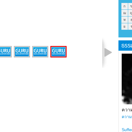
ก
ฌ
ท
ย
ธรร
รูปที่ 4 จาก 5
ความ
ความ
Suffe