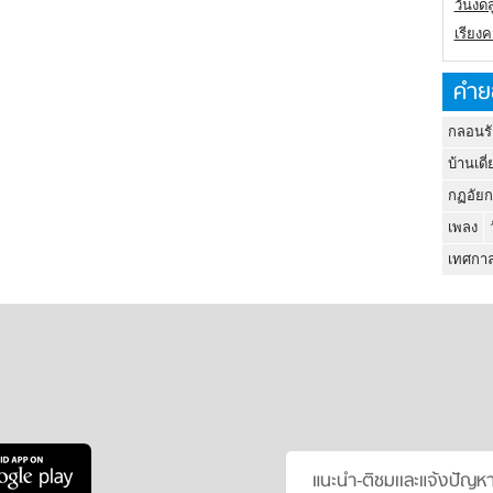
วันงดส
เรียง
คำย
กลอนรั
บ้านเดี่
กฏอัยก
เพลง
เทศกาล
แนะนำ-ติชมเเละแจ้งปัญห