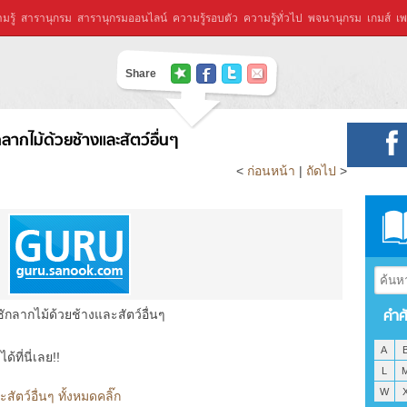
มรู้
สารานุกรม
สารานุกรมออนไลน์
ความรู้รอบตัว
ความรู้ทั่วไป
พจนานุกรม
เกมส์
เพ
Share
ลากไม้ด้วยช้างและสัตว์อื่นๆ
<
ก่อนหน้า
|
ถัดไป
>
คำศ
ักลากไม้ด้วยช้างและสัตว์อื่นๆ
A
ที่นี่เลย!!
L
W
ัตว์อื่นๆ ทั้งหมดคลิ๊ก