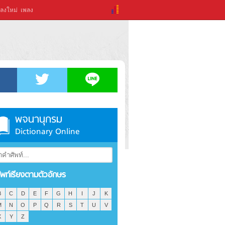
ลงใหม่
เพลง
พจนานุกรม
Dictionary Online
ัพท์เรียงตามตัวอักษร
B
C
D
E
F
G
H
I
J
K
M
N
O
P
Q
R
S
T
U
V
X
Y
Z