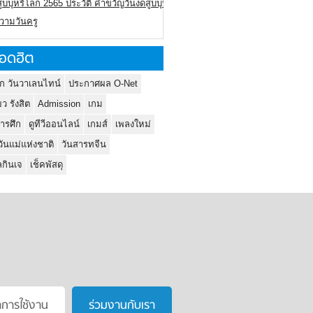
ูบบุหรี่โลก 2565 ประวัติ คำขวัญวันงดสูบบุหรี่โลก
ความวันครู
อดฮิต
ก วันวาเลนไทน์
ประกาศผล O-Net
ยว รังสิต
Admission
เกม
ารศึก
ดูทีวีออนไลน์
เกมส์
เพลงใหม่
วันแม่แห่งชาติ
วันสารทจีน
กินเจ
เช็คพัสดุ
าการใช้งาน
ร่วมงานกับเรา