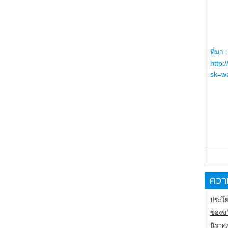
ที่มา :
http:
sk=wa
ความ
ประโย
ของขว
นิราศ