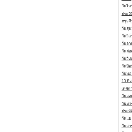
วันไห
ประวัต
ตรุษจ
วันสุน
วันวิ
วันอา
วันต่
วันวิ
วันปิ
วันพ่
10 กิจ
เทศกา
วันออก
วันมา
ประวั
วันแม
วันสา