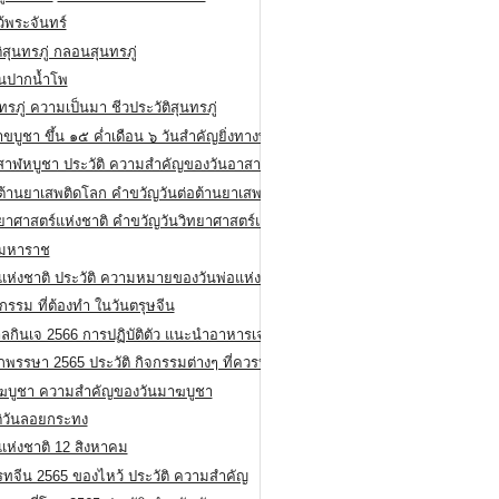
ว้พระจันทร์
ิสุนทรภู่ กลอนสุนทรภู่
ีนปากน้ำโพ
ทรภู่ ความเป็นมา ชีวประวัติสุนทรภู่
สาขบูชา ขึ้น ๑๕ ค่ำเดือน ๖ วันสำคัญยิ่งทางพระพุทธศาสนา
สาฬหบูชา ประวัติ ความสําคัญของวันอาสาฬหบูชา
อต้านยาเสพติดโลก คำขวัญวันต่อต้านยาเสพติดสากล
ทยาศาสตร์แห่งชาติ คำขวัญวันวิทยาศาสตร์แห่งชาติ
ยมหาราช
อแห่งชาติ ประวัติ ความหมายของวันพ่อแห่งชาติ
กรรม ที่ต้องทำ ในวันตรุษจีน
ลกินเจ 2566 การปฏิบัติตัว แนะนำอาหารเจ
พรรษา 2565 ประวัติ กิจกรรมต่างๆ ที่ควรปฏิบัติ
ฆบูชา ความสำคัญของวันมาฆบูชา
ติวันลอยกระทง
่แห่งชาติ 12 สิงหาคม
รทจีน 2565 ของไหว้ ประวัติ ความสำคัญ