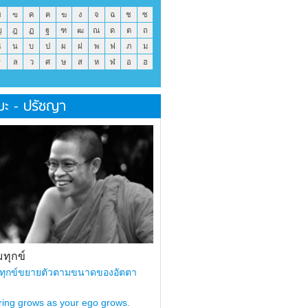
ข
ฃ
ค
ฅ
ฆ
ง
จ
ฉ
ช
ซ
ญ
ฎ
ฏ
ฐ
ฑ
ฒ
ณ
ด
ต
ถ
ธ
น
บ
ป
ผ
ฝ
พ
ฟ
ภ
ม
ร
ล
ว
ศ
ษ
ส
ห
ฬ
อ
ฮ
มะ - ปรัชญา
ทุกข์
ทุกข์ขยายตัวตามขนาดของอัตตา
ring grows as your ego grows.