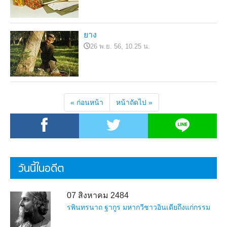
ยาง
26 พ.ย. 56, 10.25 น.
« ก่อนหน้า
หน้าถัดไป »
วันนี้ในอดีต
07 สิงหาคม 2484
รพินทรนาถ ฐากูร มหากวีชาวอินเดียถึงแก่กรรม