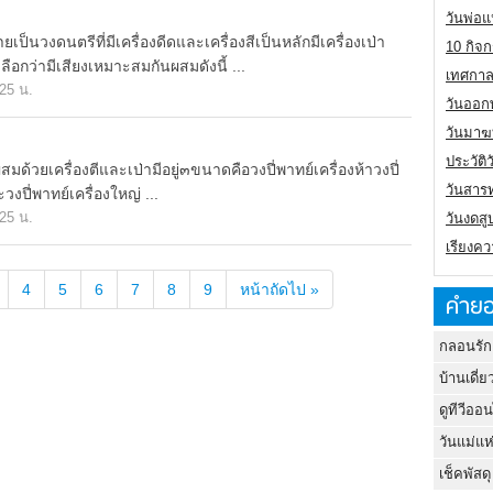
วันพ่อแ
นวงดนตรีที่มีเครื่องดีดและเครื่องสีเป็นหลักมีเครื่องเป่า
10 กิจก
้เลือกว่ามีเสียงเหมาะสมกันผสมดังนี้ ...
เทศกาล
.25 น.
วันออกพ
วันมาฆ
ประวัต
วยเครื่องตีและเป่ามีอยู่๓ขนาดคือวงปี่พาทย์เครื่องห้าวงปี่
วันสาร
ะวงปี่พาทย์เครื่องใหญ่ ...
.25 น.
วันงดสู
เรียงคว
4
5
6
7
8
9
หน้าถัดไป »
คำยอ
กลอนรัก
บ้านเดี่ย
ดูทีวีออ
วันแม่แห
เช็คพัสดุ