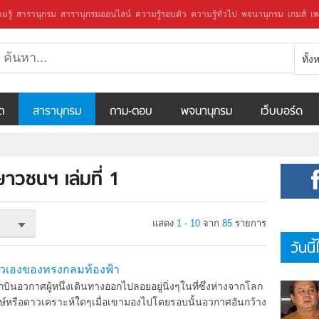
มรู้
สารานุกรม
สารานุกรมออนไลน์
ความรู้รอบตัว
ความรู้ทั่วไป
พจนานุกรม
เกมส์
เพ
ทั้
ีต
สารานุกรม
ถาม-ตอบ
พจนานุกรม
เว็บบอร์ด
าวชนฯ เล่มที่ 1
แสดง
1 - 10
จาก
85
รายการ
วันนี
วเองของทรงกลมท้องฟ้า
อวกาศผู้หนึ่งเดินทางออกไปลอยอยู่นิ่งๆในที่ซึ่งห่างจากโลก
ษ์หรือดาวเคราะห์ใดๆเมื่อเขามองไปโดยรอบนั้นอวกาศอันกว้าง