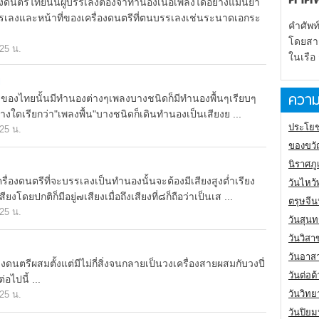
ีไทยนั้นผู้บรรเลงต้องจำทำนองเนื้อเพลงได้อย่างแม่นยำ
ธีบรรเลงและหน้าที่ของเครื่องดนตรีที่ตนบรรเลงเช่นระนาดเอกระ
คำศัพท
โดยสารเ
.25 น.
ในเรือ
ย
ความ
ทยนั้นมีทำนองต่างๆเพลงบางชนิดก็มีทำนองพื้นๆเรียบๆ
างใดเรียกว่า"เพลงพื้น"บางชนิดก็เดินทำนองเป็นเสียงย ...
ประโยช
.25 น.
ของขวั
นิราศภ
งดนตรีที่จะบรรเลงเป็นทำนองนั้นจะต้องมีเสียงสูงต่ำเรียง
วันไหว้
งโดยปกติก็มีอยู่๗เสียงเมื่อถึงเสียงที่๘ก็ถือว่าเป็นเส ...
ตรุษจี
.25 น.
วันสุนท
วันวิสา
วันอาส
ีผสมตั้งแต่มีไม่กี่สิ่งจนกลายเป็นวงเครื่องสายผสมกับวงปี่
วันต่อ
อไปนี้ ...
วันวิทย
.25 น.
วันปิย