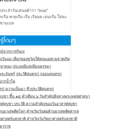
์ประจำวันเสนอคำว่า “boat”
รือ พายเรือ เรือ เรือบด เล่นเรือ ใส่ลง
 ชามเปล
รู้โดนๆ
น์จากการกินเจ
ญวันแม่ เลือกของขวัญให้คุณแม่ตามธาตุเกิด
ูเขาทอง
ประเพณีแห่เทียนพรรษา
พระจันทร์
ประวัติสุนทรภู่ กลอนสุนทรภู่
นปากน้ำโพ
รภู่ ความเป็นมา ชีวประวัติสุนทรภู่
ขบูชา ขึ้น ๑๕ ค่ำเดือน ๖ วันสำคัญยิ่งทางพระพุทธศาสนา
าฬหบูชา ประวัติ ความสําคัญของวันอาสาฬหบูชา
ต้านยาเสพติดโลก คำขวัญวันต่อต้านยาเสพติดสากล
าศาสตร์แห่งชาติ คำขวัญวันวิทยาศาสตร์แห่งชาติ
มหาราช